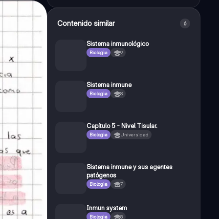
Contenido similar
6
Sistema inmunológico
Biologia
9
Sistema inmune
Biologia
8
Capítulo 5 - Nivel Tisular.
Biologia
Universidad
Sistema inmune y sus agentes
patógenos
Biologia
7
Inmun system
Biologia
8