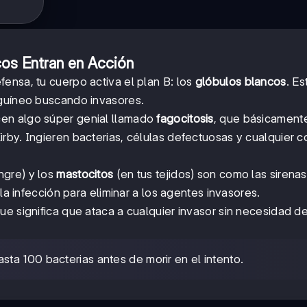
cos Entran en Acción
ensa, tu cuerpo activa el plan B: los
glóbulos blancos
. Es
nguíneo buscando invasores.
cen algo súper genial llamado
fagocitosis
, que básicament
rby. Ingieren bacterias, células defectuosas y cualquier c
ngre) y los
mastocitos
(en tus tejidos) son como las sirena
 la infección para eliminar a los agentes invasores.
 que significa que ataca a cualquier invasor sin necesidad d
ta 100 bacterias antes de morir en el intento.