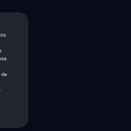
tos
e
osa
s de
e