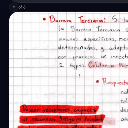
of
6
2