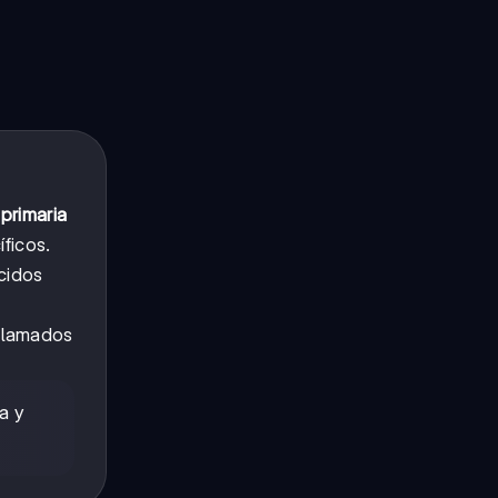
 primaria
ficos.
cidos
 llamados
a y