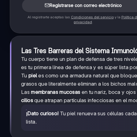
Regístrarse con correo electrónico
Al registrarte aceptas las
Condiciones del servicio
y la
Política 
privacidad
.
Las Tres Barreras del Sistema Inmunol
Tu cuerpo tiene un plan de defensa de tres nive
es tu primera línea de defensa y es súper lista 
Tu
piel
es como una armadura natural que bloquea
grasos que literalmente eliminan a los bichos ma
Las
membranas mucosas
en tu nariz, boca y ojo
cilios
que atrapan partículas infecciosas en el moc
¡Dato curioso!
Tu piel renueva sus células cada
lista.