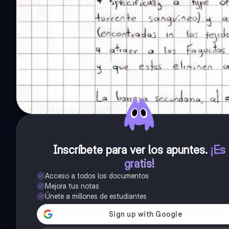
Inscríbete para ver los apuntes
.
¡Es
gratis!
Acceso a todos los documentos
Mejora tus notas
Únete a millones de estudiantes