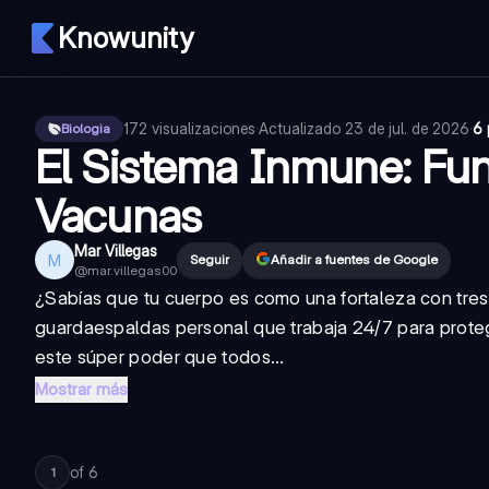
Knowunity
172
visualizaciones
·
Actualizado
23 de jul. de 2026
·
6 
Biologia
El Sistema Inmune: Fun
Vacunas
Mar Villegas
M
Seguir
Añadir a fuentes de Google
@
mar.villegas00
¿Sabías que tu cuerpo es como una fortaleza con tres 
guardaespaldas personal que trabaja 24/7 para proteg
este súper poder que todos...
Mostrar más
of
6
1