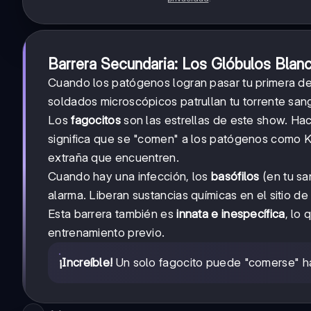
Barrera Secundaria: Los Glóbulos Blan
Cuando los patógenos logran pasar tu primera def
soldados microscópicos patrullan tu torrente sa
Los
fagocitos
son las estrellas de este show. Ha
significa que se "comen" a los patógenos como Ki
extraña que encuentren.
Cuando hay una infección, los
basófilos
(en tu sa
alarma. Liberan sustancias químicas en el sitio de
Esta barrera también es
innata e inespecífica
, lo
entrenamiento previo.
¡Increíble!
Un solo fagocito puede "comerse" has