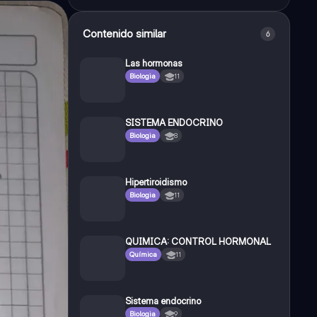
Contenido similar
6
Las hormonas
Biologia
11
SISTEMA ENDOCRINO
Biologia
8
Hipertiroidismo
Biologia
11
QUIMICA: CONTROL HORMONAL
Química
11
Sistema endocrino
Biologia
9