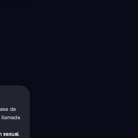
base de
o llamada
n sexual
.