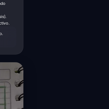
ndo
is).
tivo.
o.