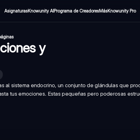
Asignaturas
Knowunity AI
Programa de Creadores
Más
Knowunity Pro
páginas
ciones y
as al
sistema endocrino
, un conjunto de glándulas que pr
hasta tus emociones. Estas pequeñas pero poderosas estru