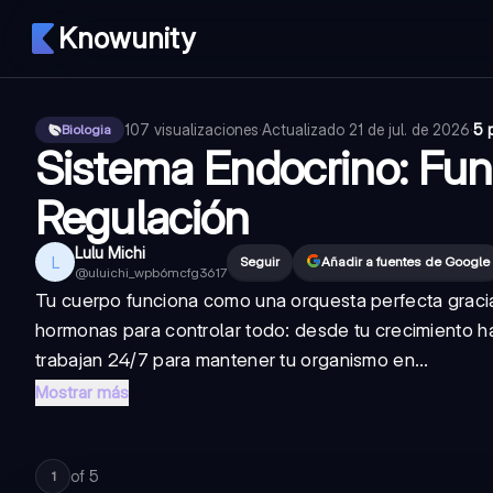
Knowunity
107
visualizaciones
·
Actualizado
21 de jul. de 2026
·
5 
Biologia
Sistema Endocrino: Fun
Regulación
Lulu Michi
L
Seguir
Añadir a fuentes de Google
@
uluichi_wpb6mcfg3617
Tu cuerpo funciona como una orquesta perfecta graci
hormonas para controlar todo: desde tu crecimiento 
trabajan 24/7 para mantener tu organismo en...
Mostrar más
of
5
1