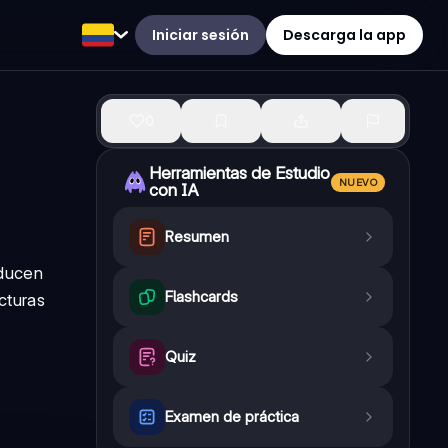
Iniciar sesión
Descarga la app
0
Herramientas de Estudio
NUEVO
con IA
Resumen
oducen
Flashcards
cturas
Quiz
Examen de práctica