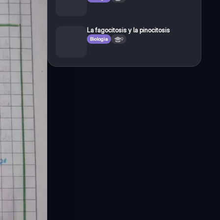
La fagocitosis y la pinocitosis
Biologia
9