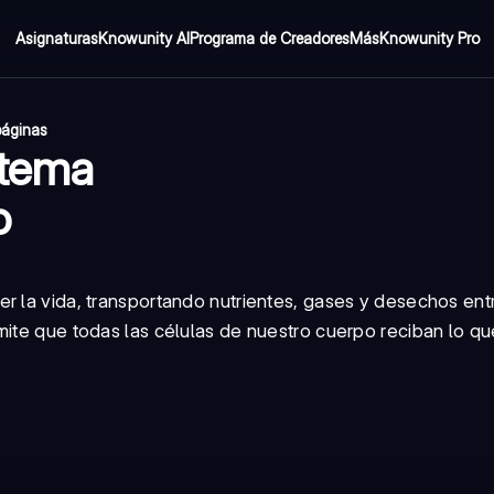
Asignaturas
Knowunity AI
Programa de Creadores
Más
Knowunity Pro
páginas
stema
o
r la vida, transportando nutrientes, gases y desechos ent
mite que todas las células de nuestro cuerpo reciban lo q