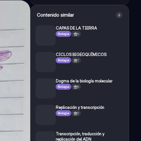
Contenido similar
6
CAPAS DE LA TIERRA
Biologia
6
CICLOS BIGEOQUÍMICOS
Biologia
7
Dogma de la biología molecular
Biologia
8
Replicación y transcripción
Biologia
9
Transcripción, traducción y
replicación del ADN