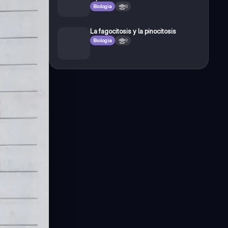
Biologia
8
La fagocitosis y la pinocitosis
Biologia
9