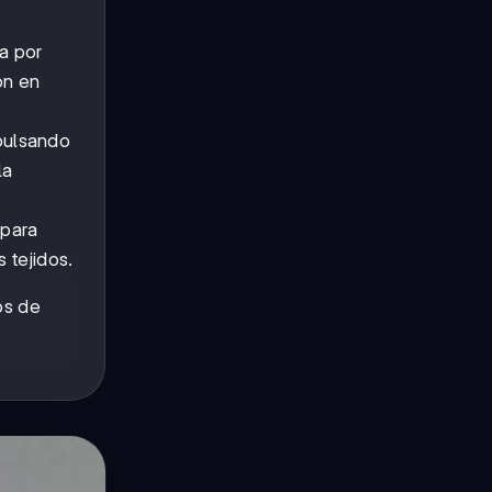
a por
ón en
pulsando
la
 para
 tejidos.
os de