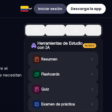
Iniciar sesión
Descarga la app
0
Herramientas de Estudio
NUEVO
con IA
Resumen
re el
Flashcards
ue necesitan
Quiz
Examen de práctica