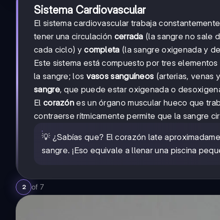
Sistema Cardiovascular
El sistema cardiovascular trabaja constantement
tener una circulación
cerrada
(la sangre no sale d
cada ciclo) y
completa
(la sangre oxigenada y d
Este sistema está compuesto por tres elementos 
la sangre; los
vasos sanguíneos
(arterias, venas 
sangre
, que puede estar oxigenada o desoxigen
El
corazón
es un órgano muscular hueco que trab
contraerse rítmicamente permite que la sangre ci
💡 ¿Sabías que? El corazón late aproximadame
sangre. ¡Eso equivale a llenar una piscina pe
of
7
2