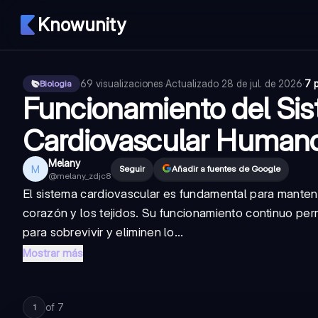
Knowunity
69
visualizaciones
·
Actualizado
28 de jul. de 2026
·
7 
Biologia
Funcionamiento del Si
Cardiovascular Human
Melany
M
Seguir
Añadir a fuentes de Google
@
melany_zdjc8
El sistema cardiovascular es fundamental para mantene
corazón y los tejidos. Su funcionamiento continuo per
para sobrevivir y eliminen lo...
Mostrar más
of
7
1