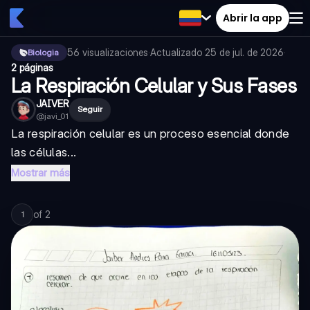
Abrir la app
56
visualizaciones
·
Actualizado
25 de jul. de 2026
·
Biologia
2 páginas
La Respiración Celular y Sus Fases
JAIVER
Seguir
@
javi_01
La respiración celular es un proceso esencial donde
las células...
Mostrar más
of
2
1