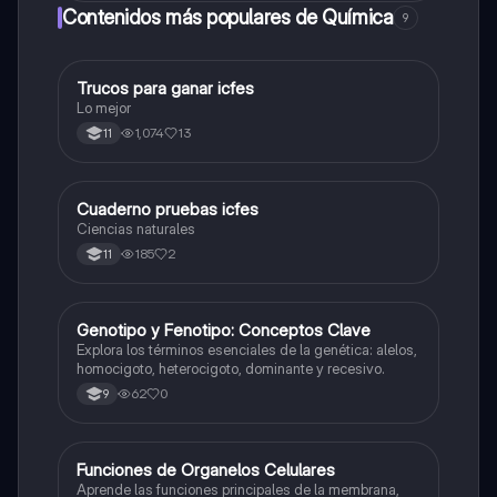
Contenidos más populares de Química
9
Trucos para ganar icfes
Química
Lo mejor
1,074
13
11
Cuaderno pruebas icfes
Biologia
Ciencias naturales
185
2
11
G
Genotipo y Fenotipo: Conceptos Clave
Biologia
Explora los términos esenciales de la genética: alelos,
homocigoto, heterocigoto, dominante y recesivo.
62
0
9
F
Funciones de Organelos Celulares
Biologia
Aprende las funciones principales de la membrana,