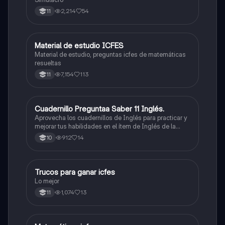
2,214
54
11
Material de estudio ICFES
ICFES: Matemáticas
Material de estudio, preguntas icfes de matemáticas
resueltas
7,154
113
11
Cuadernillo Preguntaa Saber 11 Inglés.
ICFES: Inglés
Aprovecha los cuadernillos de Inglés para practicar y
mejorar tus habilidades en el ítem de Inglés de la
Prueba Saber 11. 🫡
912
14
10
Trucos para ganar icfes
Química
Lo mejor
1,074
13
11