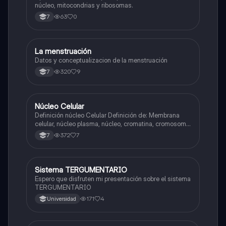
núcleo, mitocondrias y ribosomas.
63
0
7
La menstruación
Biologia
Datos y conceptualizacion de la menstruación
320
9
7
Núcleo Celular
Biologia
Definición núcleo Celular Definición de: Membrana
celular, núcleo plasma, núcleo, cromatina, cromosoma
Interfase Fases de la interfase
372
7
7
Sistema TERGUMENTARIO
Biologia
Espero que disfruten mi presentación sobre el sistema
TERGUMENTARIO
171
4
Universidad