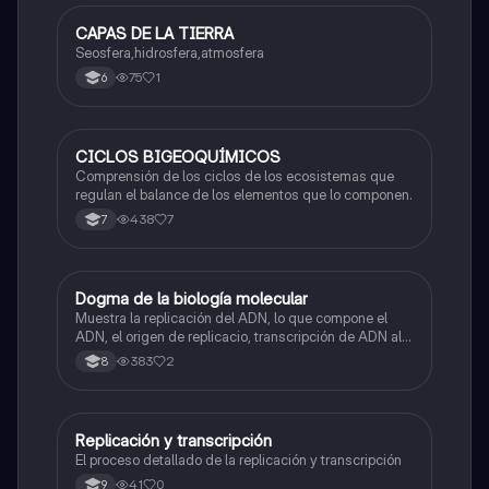
CAPAS DE LA TIERRA
Biologia
Seosfera,hidrosfera,atmosfera
75
1
6
CICLOS BIGEOQUÍMICOS
Biologia
Comprensión de los ciclos de los ecosistemas que
regulan el balance de los elementos que lo componen.
438
7
7
Dogma de la biología molecular
Biologia
Muestra la replicación del ADN, lo que compone el
ADN, el origen de replicacio, transcripción de ADN al
ARN y traducción de ARN a proteína.
383
2
8
Replicación y transcripción
Biologia
El proceso detallado de la replicación y transcripción
41
0
9