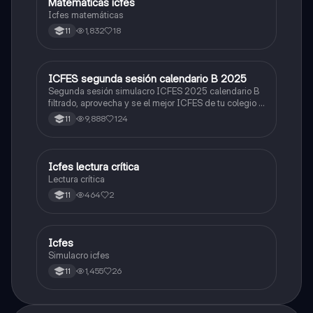
Matemáticas icfes
ICFES: Matemáticas
Icfes matemáticas
1,832
18
11
ICFES segunda sesión calendario B 2025
ICFES: Lectura Crítica
Segunda sesión simulacro ICFES 2025 calendario B
filtrado, aprovecha y se el mejor ICFES de tu colegio y
poder ingresar a universidad, y estudiar aquella
9,888
124
11
carrera con la que tanto sueñas.
Icfes lectura crítica
Lengua Castellana
Lectura crítica
464
2
11
Icfes
ICFES: Sociales y Ciudadanas
Simulacro icfes
1,455
26
11