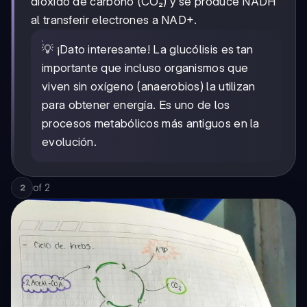
dióxido de carbono (CO₂) y se produce NADH
al transferir electrones a NAD+.
💡 ¡Dato interesante! La glucólisis es tan
importante que incluso organismos que
viven sin oxígeno (anaerobios) la utilizan
para obtener energía. Es uno de los
procesos metabólicos más antiguos en la
evolución.
of
2
2