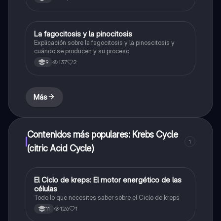
La fagocitosis y la pinocitosis
Biologia
Explicación sobre la fagocitosis y la pinoscitosis y
cuándo se producen y su proceso
137
2
9
Más
Contenidos más populares: Krebs Cycle
1
(citric Acid Cycle)
El Ciclo de kreps: El motor energético de las
Biologia
células
Todo lo que necesites saber sobre el Ciclo de kreps
126
1
11