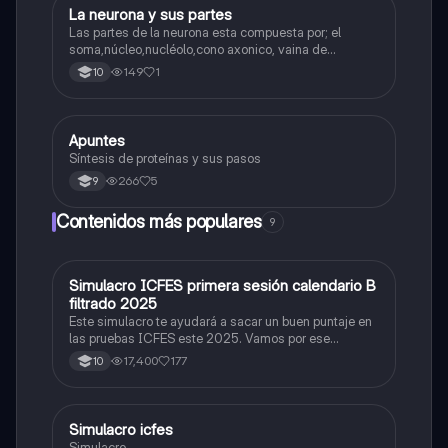
La neurona y sus partes
Biologia
Las partes de la neurona esta compuesta por; el
soma,núcleo,nucléolo,cono axonico, vaina de
mielina,celula schwan,núcleo de schwann,nódulo de
149
1
10
Ranvier,terminal axonico Arborizacion terminal, botón
sinaptico,dentristas y sustancia de Nissi.
Apuntes
Biologia
Síntesis de proteínas y sus pasos
266
5
9
Contenidos más populares
9
Simulacro ICFES primera sesión calendario B
ICFES: Matemáticas
filtrado 2025
Este simulacro te ayudará a sacar un buen puntaje en
las pruebas ICFES este 2025. Vamos por ese
500/500. Y poder ser admitido en la universidad que
17,400
177
10
quieras, estudiar la carrera que quieres y no la que te
toque. Vamos con toda para sacar un buen puntaje.
Simulacro icfes
ICFES: Lectura Crítica
Simulacro