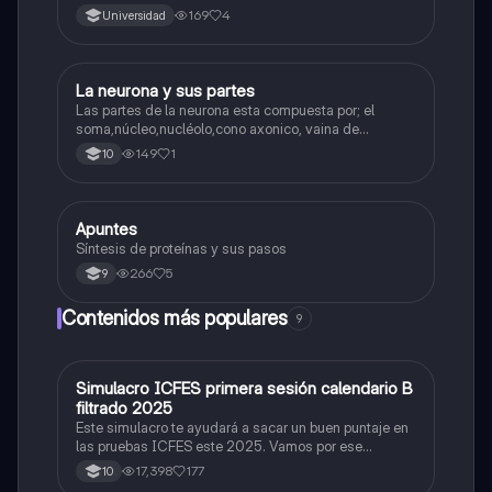
169
4
Universidad
La neurona y sus partes
Biologia
Las partes de la neurona esta compuesta por; el
soma,núcleo,nucléolo,cono axonico, vaina de
mielina,celula schwan,núcleo de schwann,nódulo de
149
1
10
Ranvier,terminal axonico Arborizacion terminal, botón
sinaptico,dentristas y sustancia de Nissi.
Apuntes
Biologia
Síntesis de proteínas y sus pasos
266
5
9
Contenidos más populares
9
Simulacro ICFES primera sesión calendario B
ICFES: Matemáticas
filtrado 2025
Este simulacro te ayudará a sacar un buen puntaje en
las pruebas ICFES este 2025. Vamos por ese
500/500. Y poder ser admitido en la universidad que
17,398
177
10
quieras, estudiar la carrera que quieres y no la que te