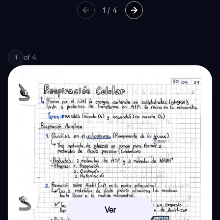
1
/
4
of
4
1
Ver