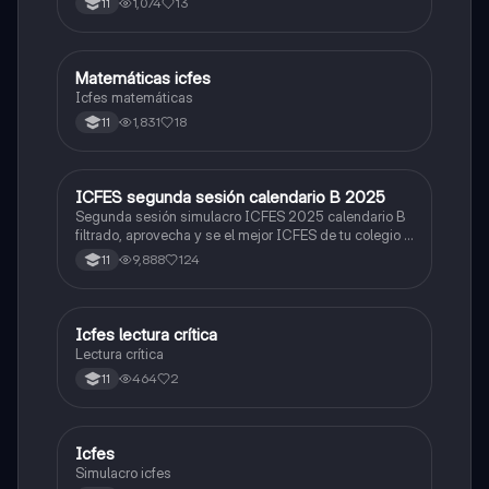
1,074
13
11
Matemáticas icfes
ICFES: Matemáticas
Icfes matemáticas
1,831
18
11
ICFES segunda sesión calendario B 2025
ICFES: Lectura Crítica
Segunda sesión simulacro ICFES 2025 calendario B
filtrado, aprovecha y se el mejor ICFES de tu colegio y
poder ingresar a universidad, y estudiar aquella
9,888
124
11
carrera con la que tanto sueñas.
Icfes lectura crítica
Lengua Castellana
Lectura crítica
464
2
11
Icfes
ICFES: Sociales y Ciudadanas
Simulacro icfes