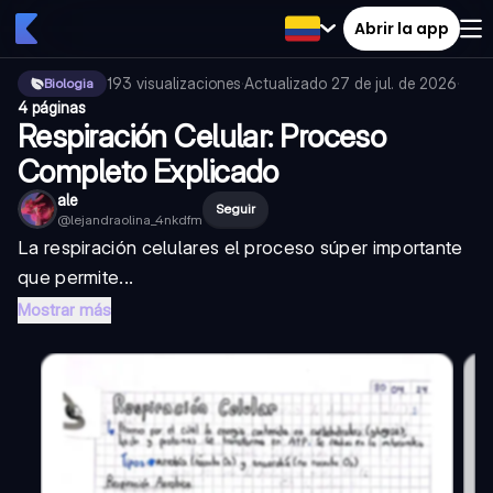
Abrir la app
193
visualizaciones
·
Actualizado
27 de jul. de 2026
·
Biologia
4 páginas
Respiración Celular: Proceso
Completo Explicado
ale
Seguir
@
lejandraolina_4nkdfm
La
respiración celular
es el proceso súper importante
que permite...
Mostrar más