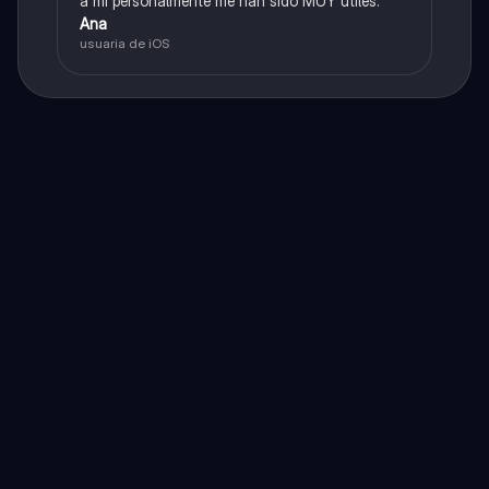
a mí personalmente me han sido MUY útiles.
Ana
usuaria de iOS