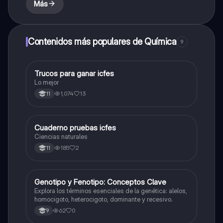
Más
Contenidos más populares de Química
9
Trucos para ganar icfes
Química
Lo mejor
1,074
13
11
Cuaderno pruebas icfes
Biologia
Ciencias naturales
185
2
11
G
Genotipo y Fenotipo: Conceptos Clave
Biologia
Explora los términos esenciales de la genética: alelos,
homocigoto, heterocigoto, dominante y recesivo.
62
0
9