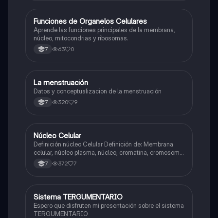
F
Funciones de Organelos Celulares
Biologia
Aprende las funciones principales de la membrana,
núcleo, mitocondrias y ribosomas.
63
0
7
La menstruación
Biologia
Datos y conceptualizacion de la menstruación
320
9
7
Núcleo Celular
Biologia
Definición núcleo Celular Definición de: Membrana
celular, núcleo plasma, núcleo, cromatina, cromosoma
Interfase Fases de la interfase
372
7
7
Sistema TERGUMENTARIO
Biologia
Espero que disfruten mi presentación sobre el sistema
TERGUMENTARIO