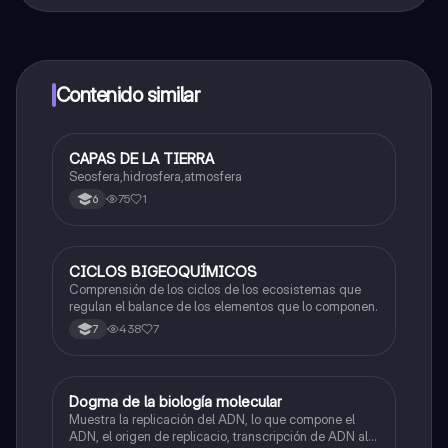
¡Sí lo es! Tienes acceso totalmente gratuito a todo el
contenido de la app, puedes chatear con otros
alumnos y recibir ayuda inmeditamente. Puedes ganar
dinero utilizando la aplicación, que te permitirá acceder
a determinadas funciones.
Contenido similar
CAPAS DE LA TIERRA
Biologia
Seosfera,hidrosfera,atmosfera
75
1
6
CICLOS BIGEOQUÍMICOS
Biologia
Comprensión de los ciclos de los ecosistemas que
regulan el balance de los elementos que lo componen.
438
7
7
Dogma de la biología molecular
Biologia
Muestra la replicación del ADN, lo que compone el
ADN, el origen de replicacio, transcripción de ADN al