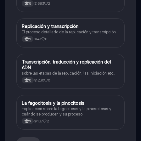
ARN y traducción de ARN a proteína.
383
2
8
Replicación y transcripción
Biologia
El proceso detallado de la replicación y transcripción
41
0
9
Transcripción, traducción y replicación del
Biologia
ADN
sobre las etapas de la replicación, las iniciación etc..
230
0
8
La fagocitosis y la pinocitosis
Biologia
Explicación sobre la fagocitosis y la pinoscitosis y
cuándo se producen y su proceso
137
2
9