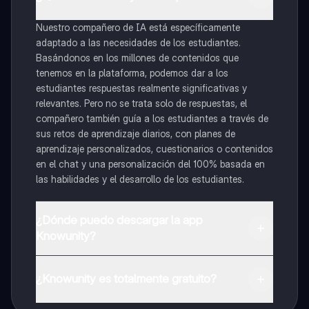
Nuestro compañero de IA está específicamente
adaptado a las necesidades de los estudiantes.
Basándonos en los millones de contenidos que
tenemos en la plataforma, podemos dar a los
estudiantes respuestas realmente significativas y
relevantes. Pero no se trata solo de respuestas, el
compañero también guía a los estudiantes a través de
sus retos de aprendizaje diarios, con planes de
aprendizaje personalizados, cuestionarios o contenidos
en el chat y una personalización del 100% basada en
las habilidades y el desarrollo de los estudiantes.
¿Dónde puedo descargar la app
Knowunity?
Puedes descargar la app en Google Play Store y Apple
App Store.
¿Knowunity es totalmente gratuito?