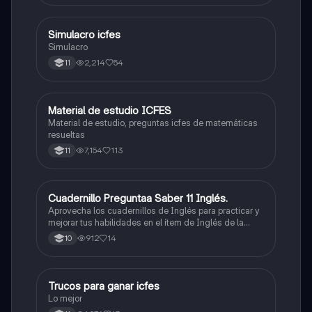
toque. Vamos con toda para sacar un buen puntaje.
Simulacro icfes
ICFES: Lectura Crítica
Simulacro
2,214
54
11
Material de estudio ICFES
ICFES: Matemáticas
Material de estudio, preguntas icfes de matemáticas
resueltas
7,154
113
11
Cuadernillo Preguntaa Saber 11 Inglés.
ICFES: Inglés
Aprovecha los cuadernillos de Inglés para practicar y
mejorar tus habilidades en el ítem de Inglés de la
Prueba Saber 11. 🫡
912
14
10
Trucos para ganar icfes
Química
Lo mejor