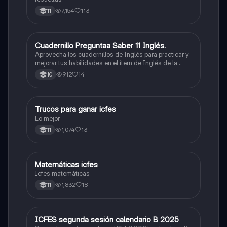
7,154
113
11
Cuadernillo Preguntaa Saber 11 Inglés.
ICFES: Inglés
Aprovecha los cuadernillos de Inglés para practicar y
mejorar tus habilidades en el ítem de Inglés de la
Prueba Saber 11. 🫡
912
14
10
Trucos para ganar icfes
Química
Lo mejor
1,074
13
11
Matemáticas icfes
ICFES: Matemáticas
Icfes matemáticas
1,832
18
11
ICFES segunda sesión calendario B 2025
ICFES: Lectura Crítica