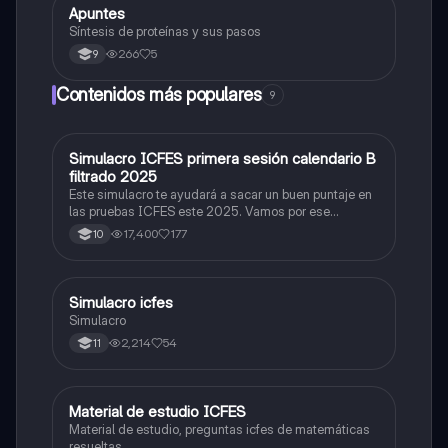
Apuntes
Biologia
Síntesis de proteínas y sus pasos
266
5
9
Contenidos más populares
9
Simulacro ICFES primera sesión calendario B
ICFES: Matemáticas
filtrado 2025
Este simulacro te ayudará a sacar un buen puntaje en
las pruebas ICFES este 2025. Vamos por ese
500/500. Y poder ser admitido en la universidad que
17,400
177
10
quieras, estudiar la carrera que quieres y no la que te
toque. Vamos con toda para sacar un buen puntaje.
Simulacro icfes
ICFES: Lectura Crítica
Simulacro
2,214
54
11
Material de estudio ICFES
ICFES: Matemáticas
Material de estudio, preguntas icfes de matemáticas
resueltas