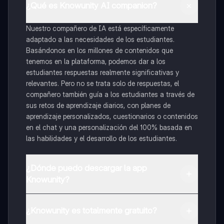
¿Qué es Knowunity AI companion?
Nuestro compañero de IA está específicamente
adaptado a las necesidades de los estudiantes.
Basándonos en los millones de contenidos que
tenemos en la plataforma, podemos dar a los
estudiantes respuestas realmente significativas y
relevantes. Pero no se trata solo de respuestas, el
compañero también guía a los estudiantes a través de
sus retos de aprendizaje diarios, con planes de
aprendizaje personalizados, cuestionarios o contenidos
en el chat y una personalización del 100% basada en
las habilidades y el desarrollo de los estudiantes.
¿Dónde puedo descargar la app
Knowunity?
Puedes descargar la app en Google Play Store y Apple
App Store.
¿Knowunity es totalmente gratuito?