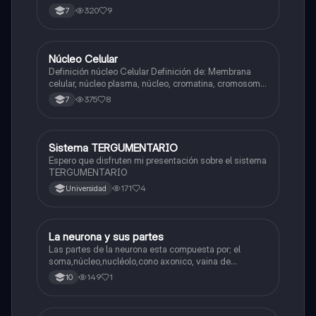
320
9
7
Núcleo Celular
Biologia
Definición núcleo Celular Definición de: Membrana
celular, núcleo plasma, núcleo, cromatina, cromosoma
Interfase Fases de la interfase
375
8
7
Sistema TERGUMENTARIO
Biologia
Espero que disfruten mi presentación sobre el sistema
TERGUMENTARIO
171
4
Universidad
La neurona y sus partes
Biologia
Las partes de la neurona esta compuesta por; el
soma,núcleo,nucléolo,cono axonico, vaina de
mielina,celula schwan,núcleo de schwann,nódulo de
149
1
10
Ranvier,terminal axonico Arborizacion terminal, botón
sinaptico,dentristas y sustancia de Nissi.