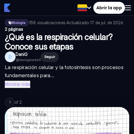
Abrir la app
158
visualizaciones
·
Actualizado
17 de jul. de 2026
·
Biologia
2 páginas
¿Qué es la respiración celular?
Conoce sus etapas
DaniG
D
Seguir
@
danigwwee3
La respiración celular y la fotosíntesis son procesos
fundamentales para...
Mostrar más
of
2
1