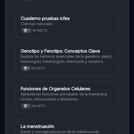
Cuaderno pruebas icfes
Biologia
Ciencias naturales
185
2
11
G
Genotipo y Fenotipo: Conceptos Clave
Biologia
Explora los términos esenciales de la genética: alelos,
homocigoto, heterocigoto, dominante y recesivo.
62
0
9
F
Funciones de Organelos Celulares
Biologia
Aprende las funciones principales de la membrana,
núcleo, mitocondrias y ribosomas.
63
0
7
La menstruación
Biologia
Datos y conceptualizacion de la menstruación