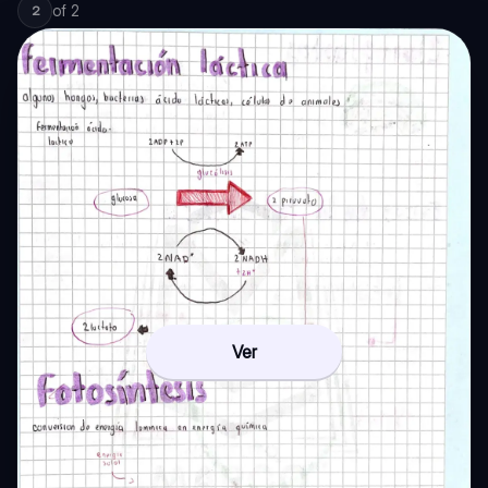
of
2
2
Ver