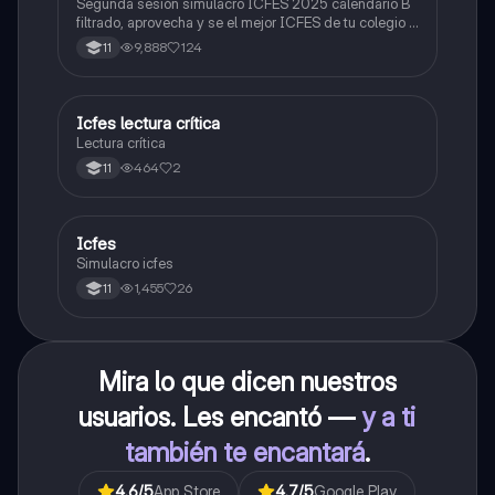
Segunda sesión simulacro ICFES 2025 calendario B
filtrado, aprovecha y se el mejor ICFES de tu colegio y
poder ingresar a universidad, y estudiar aquella
9,888
124
11
carrera con la que tanto sueñas.
Icfes lectura crítica
Lengua Castellana
Lectura crítica
464
2
11
Icfes
ICFES: Sociales y Ciudadanas
Simulacro icfes
1,455
26
11
Mira lo que dicen nuestros
usuarios. Les encantó —
y a ti
también te encantará
.
4.6
/5
App Store
4.7
/5
Google Play