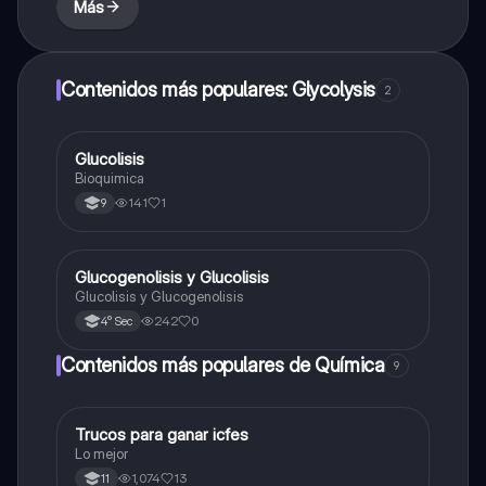
Más
Contenidos más populares: Glycolysis
2
Glucolisis
Biologia
Bioquimica
141
1
9
Glucogenolisis y Glucolisis
Química
Glucolisis y Glucogenolisis
242
0
4° Sec
Contenidos más populares de Química
9
Trucos para ganar icfes
Química
Lo mejor
1,074
13
11