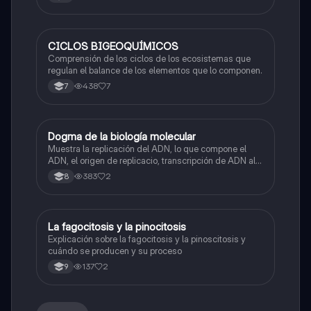
CICLOS BIGEOQUÍMICOS
Biologia
Comprensión de los ciclos de los ecosistemas que
regulan el balance de los elementos que lo componen.
438
7
7
Dogma de la biología molecular
Biologia
Muestra la replicación del ADN, lo que compone el
ADN, el origen de replicacio, transcripción de ADN al
ARN y traducción de ARN a proteína.
383
2
8
La fagocitosis y la pinocitosis
Biologia
Explicación sobre la fagocitosis y la pinoscitosis y
cuándo se producen y su proceso
137
2
9