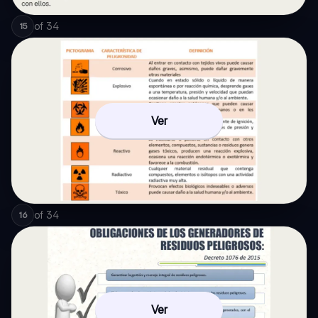
of
34
15
Ver
of
34
16
Ver