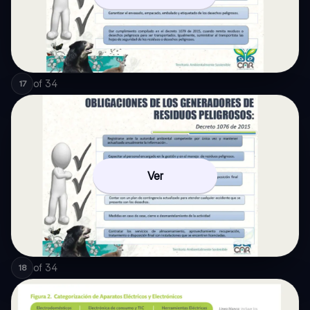
of
34
17
Ver
of
34
18