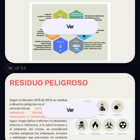
Ver
of
34
14
Ver