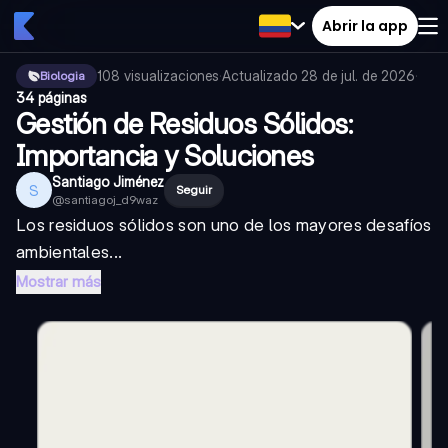
Abrir la app
108
visualizaciones
·
Actualizado
28 de jul. de 2026
·
Biologia
34 páginas
Gestión de Residuos Sólidos:
Importancia y Soluciones
Santiago Jiménez
S
Seguir
@
santiagoj_d9waz
Los residuos sólidos son uno de los mayores desafíos
ambientales...
Mostrar más