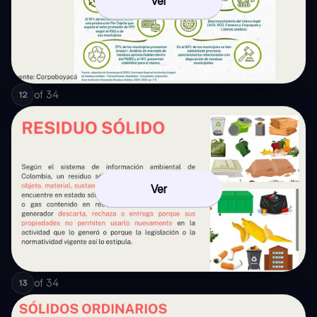
Ver
of
34
12
Ver
of
34
13