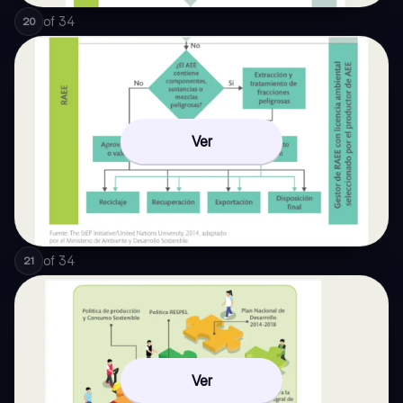
of
34
20
Ver
of
34
21
Ver