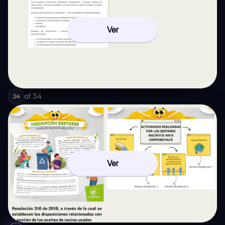
Ver
of
34
24
Ver