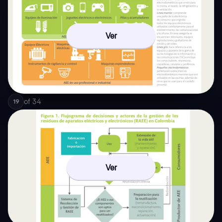
Ver
of
34
19
Ver