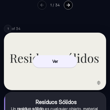
1
/
34
of
34
1
Ver
Residuos Sólidos
Un
residuo sólido
es cualquier objeto, material