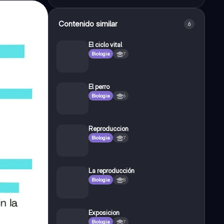
Contenido similar
6
El ciclo vital
Biologia
7
El perro
Biologia
6
Reproduccion
Biologia
7
La reproducción
Biologia
8
Exposicion
Biologia
7