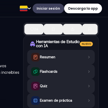
Iniciar sesión
Descarga la app
24
Herramientas de Estudio
NUEVO
con IA
Resumen
ivos
Flashcards
 increíbles
Quiz
Examen de práctica