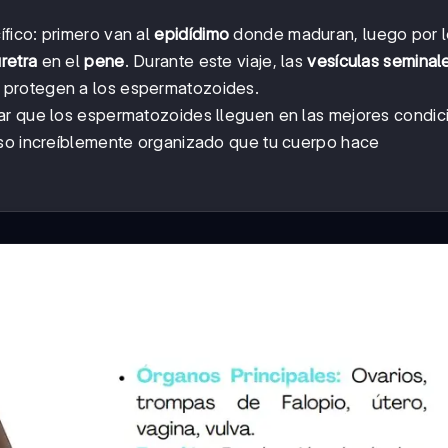
fico: primero van al
epidídimo
donde maduran, luego por l
retra
en el
pene
. Durante este viaje, las
vesículas seminal
y protegen a los espermatozoides.
ar que los espermatozoides lleguen en las mejores condic
eso increíblemente organizado que tu cuerpo hace