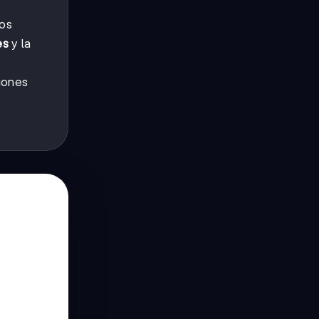
os
es
y la
iones