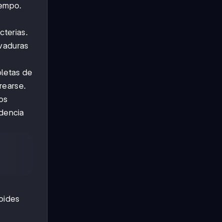
iempo.
cterias.
evaduras
pletas de
rearse.
os
dencia
oides