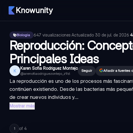
Knowunity
647
visualizaciones
·
Actualizado
30 de jul. de 2026
·
4
Biologia
Reproducción: Concept
Principales Ideas
Karen Sofia Rodriguez Montejo
K
Seguir
Añadir a fuentes
@
arenofiaodriguezontejo_z9zl
La reproducción es uno de los procesos más fascinant
continúen existiendo. Desde las bacterias más peque
de crear nuevos individuos y...
Mostrar más
of
4
1