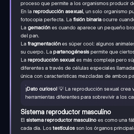
proceso que permite a los organismos producir d
En la
reproducción asexual
, un solo organismo p
fotocopia perfecta. La
fisión binaria
ocurre cuando
La
gemación
es cuando aparece un pequeño brote
del pan.
La
fragmentación
es súper cool: algunos animale
su cuerpo. La
partenogénesis
permite que ciertos
La
reproducción sexual
es más compleja pero súp
diferentes a través de células especiales llamad
única con características mezcladas de ambos p
¡Dato curioso!
💡 La reproducción sexual crea v
herramientas diferentes para sobrevivir a los c
Sistema reproductor masculino
El
sistema reproductor masculino
es como una fáb
cada día. Los
testículos
son los órganos principa