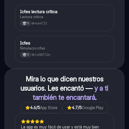
Icfes lectura crítica
Lengua Castellana
Lectura crítica
464
2
11
Icfes
ICFES: Sociales y Ciudadanas
Simulacro icfes
1,455
26
11
Mira lo que dicen nuestros
usuarios. Les encantó —
y a ti
también te encantará
.
4.6
/5
App Store
4.7
/5
Google Play
La app es muy fácil de usar y está muy bien