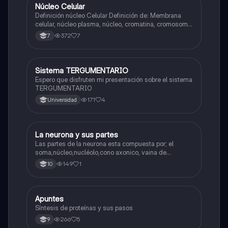
Núcleo Celular
Biologia
Definición núcleo Celular Definición de: Membrana
celular, núcleo plasma, núcleo, cromatina, cromosoma
Interfase Fases de la interfase
372
7
7
Sistema TERGUMENTARIO
Biologia
Espero que disfruten mi presentación sobre el sistema
TERGUMENTARIO
171
4
Universidad
La neurona y sus partes
Biologia
Las partes de la neurona esta compuesta por; el
soma,núcleo,nucléolo,cono axonico, vaina de
mielina,celula schwan,núcleo de schwann,nódulo de
149
1
10
Ranvier,terminal axonico Arborizacion terminal, botón
sinaptico,dentristas y sustancia de Nissi.
Apuntes
Biologia
Síntesis de proteínas y sus pasos
266
5
9