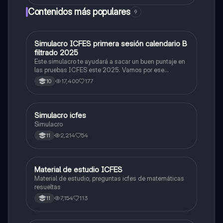
Contenidos más populares
9
Simulacro ICFES primera sesión calendario B
ICFES: Matemáticas
filtrado 2025
Este simulacro te ayudará a sacar un buen puntaje en
las pruebas ICFES este 2025. Vamos por ese
500/500. Y poder ser admitido en la universidad que
17,400
177
10
quieras, estudiar la carrera que quieres y no la que te
toque. Vamos con toda para sacar un buen puntaje.
Simulacro icfes
ICFES: Lectura Crítica
Simulacro
2,214
54
11
Material de estudio ICFES
ICFES: Matemáticas
Material de estudio, preguntas icfes de matemáticas
resueltas
7,154
113
11