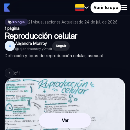
Abrir la app
21
visualizaciones
·
Actualizado
24 de jul. de 2026
·
Biologia
1 página
Reproducción celular
Alejandra Monroy
A
Seguir
@
lejandraonroy_y9rhdr
Definición y tipos de reproducción celular, asexual.
of
1
1
Ver