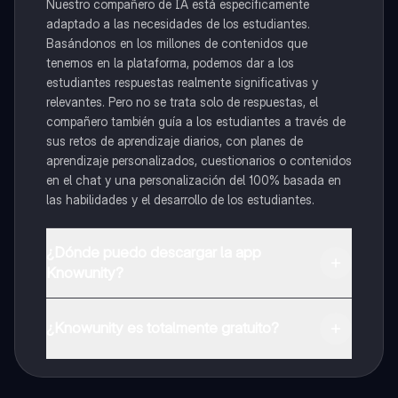
Nuestro compañero de IA está específicamente
adaptado a las necesidades de los estudiantes.
Basándonos en los millones de contenidos que
tenemos en la plataforma, podemos dar a los
estudiantes respuestas realmente significativas y
relevantes. Pero no se trata solo de respuestas, el
compañero también guía a los estudiantes a través de
sus retos de aprendizaje diarios, con planes de
aprendizaje personalizados, cuestionarios o contenidos
en el chat y una personalización del 100% basada en
las habilidades y el desarrollo de los estudiantes.
¿Dónde puedo descargar la app
Knowunity?
Puedes descargar la app en Google Play Store y Apple
App Store.
¿Knowunity es totalmente gratuito?
¡Sí lo es! Tienes acceso totalmente gratuito a todo el
contenido de la app, puedes chatear con otros