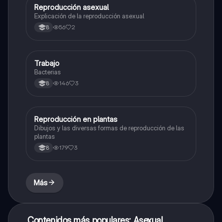
Reproducción asexual
Biologia
Explicación de la reproducción asexual
56
2
8
Trabajo
Biologia
Bacterias
146
3
8
Reproducción en plantas
Biologia
Dibujos y las diversas formas de reproducción de las
plantas
179
3
8
Más
Contenidos más populares: Asexual