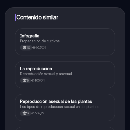
alumnos y recibir ayuda inmeditamente. Puedes ganar
dinero utilizando la aplicación, que te permitirá acceder
a determinadas funciones.
Contenido similar
Infografía
Biologia
Propagación de cultivos
102
1
10
La reproduccion
Biologia
Reproducción sexual y asexual
105
1
8
Reproducción asexual de las plantas
Biologia
Los tipos de reproducción sexual en las plantas
60
2
8