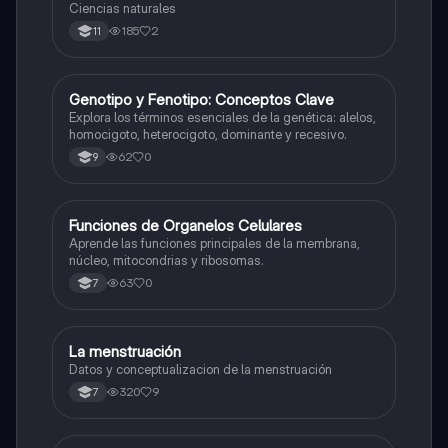
Ciencias naturales
185
2
11
G
Genotipo y Fenotipo: Conceptos Clave
Biologia
Explora los términos esenciales de la genética: alelos,
homocigoto, heterocigoto, dominante y recesivo.
62
0
9
F
Funciones de Organelos Celulares
Biologia
Aprende las funciones principales de la membrana,
núcleo, mitocondrias y ribosomas.
63
0
7
La menstruación
Biologia
Datos y conceptualizacion de la menstruación
320
9
7