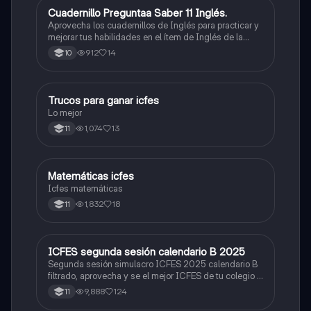
Cuadernillo Preguntaa Saber 11 Inglés.
ICFES: Inglés
Aprovecha los cuadernillos de Inglés para practicar y
mejorar tus habilidades en el ítem de Inglés de la
Prueba Saber 11. 🫡
912
14
10
Trucos para ganar icfes
Química
Lo mejor
1,074
13
11
Matemáticas icfes
ICFES: Matemáticas
Icfes matemáticas
1,832
18
11
ICFES segunda sesión calendario B 2025
ICFES: Lectura Crítica
Segunda sesión simulacro ICFES 2025 calendario B
filtrado, aprovecha y se el mejor ICFES de tu colegio y
poder ingresar a universidad, y estudiar aquella
9,888
124
11
carrera con la que tanto sueñas.