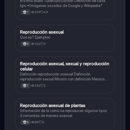
Rizoma Bulbo Tubérculo Estolón Definición de cada
tipo *Imágenes sacadas de Google y Wikipedia*
319
49
7
Reproducción asexual
Biologia
Que es? Ejemplos
102
0
8
Reproducción asexual, sexual y reproducción
Biologia
celular
Definición reproducción asexual Definición
reproducción sexual Mitosis con definición Meiosis
con definición Cuadro con el número de cromosomas
136
2
7
de algunos organismos
Reproducción asexual de plantas
Biologia
Información de la como se reproducen algunos tipos
d romanitas de manera asexual
89
0
8