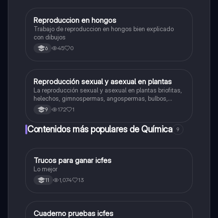
Reproduccion en hongos
Biologia
Trabajo de reproduccion en hongos bien explicado
con dibujos
45
0
6
Reproducción sexual y asexual en plantas
Biologia
La reproducción sexual y asexual en plantas briofitas,
helechos, gimnospermas, angospermas, bulbos,
rizomas, tubérculos y estolones.
172
1
9
Contenidos más populares de Química
9
Trucos para ganar icfes
Química
Lo mejor
1,074
13
11
Cuaderno pruebas icfes
Biologia