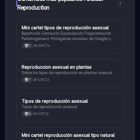
9
Reproduction
Mini cartel tipos de reproducción asexual
Biologia
Bipartición Gemación Esporulación Fragmentación
Partenogénesis *Imágenes sacadas de Google y
Wikipedia*
209
4
7
Reproduccion asexual en plantas
Biologia
Sobre los tipos de reproducción en plantas asexual
123
2
7
Tipos de reproducción asexual
Biologia
Tipos de reproducción asexual
119
2
8
Mini cartel reproducción asexual tipo natural
Biologia