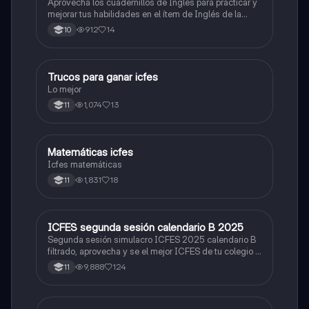
Aprovecha los cuadernillos de Inglés para practicar y
mejorar tus habilidades en el ítem de Inglés de la
Prueba Saber 11. 🫡
912
14
10
Trucos para ganar icfes
Química
Lo mejor
1,074
13
11
Matemáticas icfes
ICFES: Matemáticas
Icfes matemáticas
1,831
18
11
ICFES segunda sesión calendario B 2025
ICFES: Lectura Crítica
Segunda sesión simulacro ICFES 2025 calendario B
filtrado, aprovecha y se el mejor ICFES de tu colegio y
poder ingresar a universidad, y estudiar aquella
9,888
124
11
carrera con la que tanto sueñas.