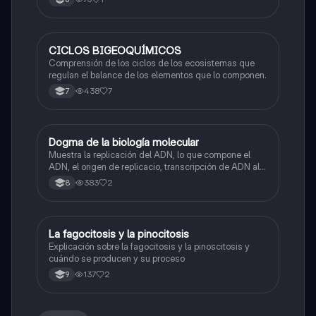
CICLOS BIGEOQUÍMICOS
Biologia
Comprensión de los ciclos de los ecosistemas que
regulan el balance de los elementos que lo componen.
438
7
7
Dogma de la biología molecular
Biologia
Muestra la replicación del ADN, lo que compone el
ADN, el origen de replicacio, transcripción de ADN al
ARN y traducción de ARN a proteína.
383
2
8
La fagocitosis y la pinocitosis
Biologia
Explicación sobre la fagocitosis y la pinoscitosis y
cuándo se producen y su proceso
137
2
9