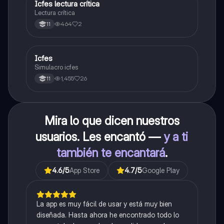
Icfes lectura crítica
Lengua Castellana
Lectura crítica
464
2
11
Icfes
ICFES: Sociales y Ciudadanas
Simulacro icfes
1,455
26
11
Mira lo que dicen nuestros
usuarios. Les encantó —
y a ti
también te encantará
.
4.6
/5
App Store
4.7
/5
Google Play
La app es muy fácil de usar y está muy bien
diseñada. Hasta ahora he encontrado todo lo