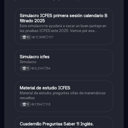
Simulacro ICFES primera sesión calendario B
ICFES: Matemáticas
filtrado 2025
Este simulacro te ayudará a sacar un buen puntaje en
las pruebas ICFES este 2025. Vamos por ese
500/500. Y poder ser admitido en la universidad que
17,398
177
10
quieras, estudiar la carrera que quieres y no la que te
toque. Vamos con toda para sacar un buen puntaje.
Simulacro icfes
ICFES: Lectura Crítica
Simulacro
2,214
54
11
Material de estudio ICFES
ICFES: Matemáticas
Material de estudio, preguntas icfes de matemáticas
resueltas
7,154
113
11
Cuadernillo Preguntaa Saber 11 Inglés.
ICFES: Inglés