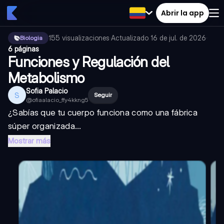
Abrir la app
155
visualizaciones
·
Actualizado
16 de jul. de 2026
·
Biologia
6 páginas
Funciones y Regulación del
Metabolismo
Sofia Palacio
S
Seguir
@
ofiaalacio_ffy4kkng5
¿Sabías que tu cuerpo funciona como una fábrica
súper organizada...
Mostrar más