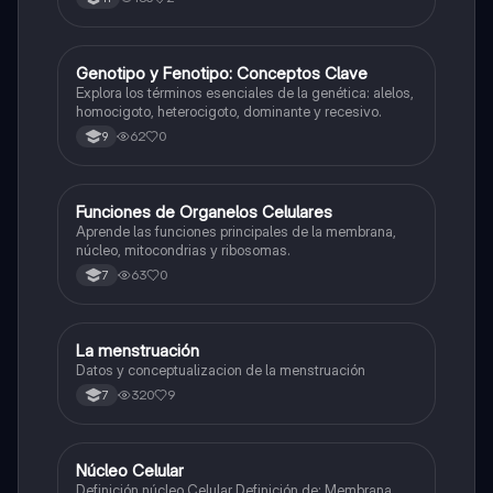
G
Genotipo y Fenotipo: Conceptos Clave
Biologia
Explora los términos esenciales de la genética: alelos,
homocigoto, heterocigoto, dominante y recesivo.
62
0
9
F
Funciones de Organelos Celulares
Biologia
Aprende las funciones principales de la membrana,
núcleo, mitocondrias y ribosomas.
63
0
7
La menstruación
Biologia
Datos y conceptualizacion de la menstruación
320
9
7
Núcleo Celular
Biologia
Definición núcleo Celular Definición de: Membrana