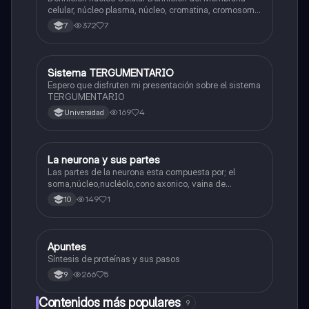
celular, núcleo plasma, núcleo, cromatina, cromosoma
Interfase Fases de la interfase
372
7
7
Sistema TERGUMENTARIO
Biologia
Espero que disfruten mi presentación sobre el sistema
TERGUMENTARIO
169
4
Universidad
La neurona y sus partes
Biologia
Las partes de la neurona esta compuesta por; el
soma,núcleo,nucléolo,cono axonico, vaina de
mielina,celula schwan,núcleo de schwann,nódulo de
149
1
10
Ranvier,terminal axonico Arborizacion terminal, botón
sinaptico,dentristas y sustancia de Nissi.
Apuntes
Biologia
Síntesis de proteínas y sus pasos
266
5
9
Contenidos más populares
9