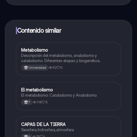
¡Sí lo es! Tienes acceso totalmente gratuito a todo el
contenido de la app, puedes chatear con otros
alumnos y recibir ayuda inmeditamente. Puedes ganar
dinero utilizando la aplicación, que te permitirá acceder
a determinadas funciones.
Contenido similar
Metabolismo
Biologia
Descripción del metabolismo, anabolismo y
catabolismo. Diferentes etapas y biogenética.
92
0
Universidad
El metabolismo
Biologia
El metabolismo: Catabolismo y Anabolismo
118
3
7
CAPAS DE LA TIERRA
Biologia
Seosfera,hidrosfera,atmosfera
75
1
6