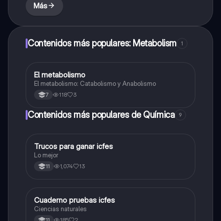
Más
Contenidos más populares: Metabolism
1
El metabolismo
Biologia
El metabolismo: Catabolismo y Anabolismo
118
3
7
Contenidos más populares de Química
9
Trucos para ganar icfes
Química
Lo mejor
1,074
13
11
Cuaderno pruebas icfes
Biologia
Ciencias naturales
185
2
11