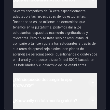
Nuestro compañero de IA está específicamente
adaptado a las necesidades de los estudiantes.
Basándonos en los millones de contenidos que
tenemos en la plataforma, podemos dar a los
estudiantes respuestas realmente significativas y
relevantes. Pero no se trata solo de respuestas, el
compañero también guía a los estudiantes a través de
sus retos de aprendizaje diarios, con planes de
aprendizaje personalizados, cuestionarios o contenidos
en el chat y una personalización del 100% basada en
las habilidades y el desarrollo de los estudiantes.
¿Dónde puedo descargar la app
Knowunity?
Puedes descargar la app en Google Play Store y Apple
App Store.
¿Knowunity es totalmente gratuito?