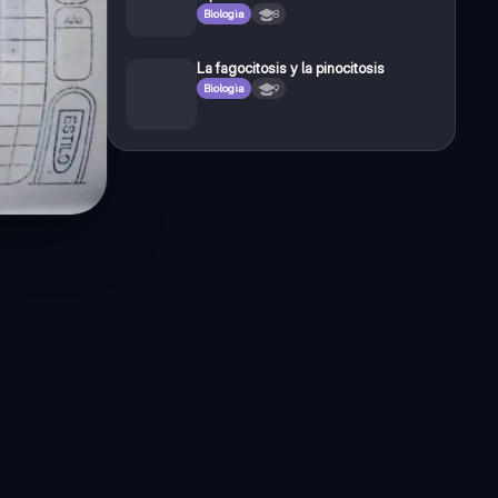
Biologia
8
La fagocitosis y la pinocitosis
Biologia
9