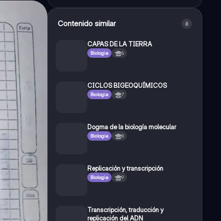
Contenido similar
6
CAPAS DE LA TIERRA
Biologia
6
CICLOS BIGEOQUÍMICOS
Biologia
7
Dogma de la biología molecular
Biologia
8
Replicación y transcripción
Biologia
9
Transcripción, traducción y
replicación del ADN