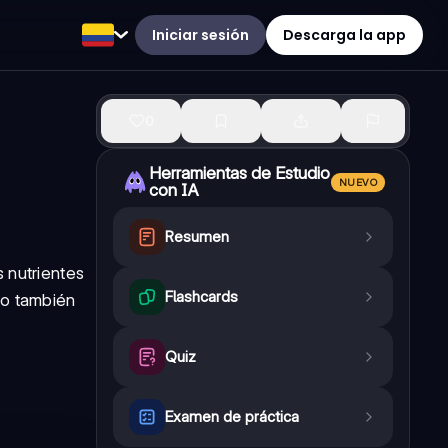
Iniciar sesión
Descarga la app
0
Herramientas de Estudio
NUEVO
con IA
Resumen
 nutrientes
Flashcards
no también
Quiz
Examen de práctica