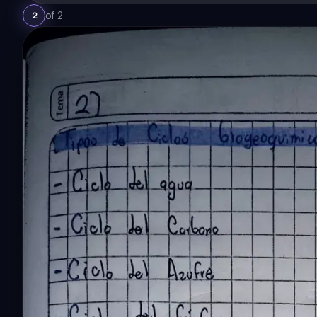
of
2
2