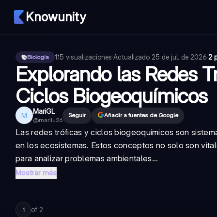
Knowunity
115
visualizaciones
·
Actualizado
25 de jul. de 2026
·
2 
Biologia
Explorando las Redes Tr
Ciclos Biogeoquímicos
MariGL
M
Seguir
Añadir a fuentes de Google
@
marilu26
Las redes tróficas y ciclos biogeoquímicos son sistem
en los ecosistemas. Estos conceptos no solo son vita
para analizar problemas ambientales...
Mostrar más
of
2
1