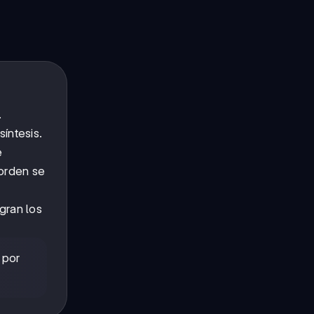
.
íntesis.
e
 orden se
gran los
 por