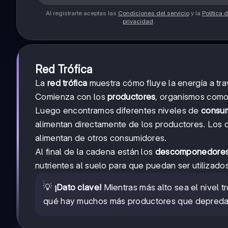
Al registrarte aceptas las
Condiciones del servicio
y la
Política 
privacidad
.
Red Trófica
La
red trófica
muestra cómo fluye la energía a tra
Comienza con los
productores
, organismos como 
Luego encontramos diferentes niveles de
consu
alimentan directamente de los productores. Los 
alimentan de otros consumidores.
Al final de la cadena están los
descomponedore
nutrientes al suelo para que puedan ser utilizad
💡
¡Dato clave!
Mientras más alto sea el nivel t
qué hay muchos más productores que depreda