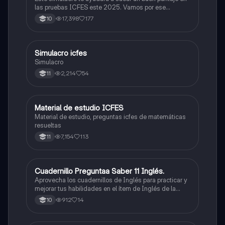
las pruebas ICFES este 2025. Vamos por ese
500/500. Y poder ser admitido en la universidad que
17,398
177
10
quieras, estudiar la carrera que quieres y no la que te
toque. Vamos con toda para sacar un buen puntaje.
Simulacro icfes
ICFES: Lectura Crítica
Simulacro
2,214
54
11
Material de estudio ICFES
ICFES: Matemáticas
Material de estudio, preguntas icfes de matemáticas
resueltas
7,154
113
11
Cuadernillo Preguntaa Saber 11 Inglés.
ICFES: Inglés
Aprovecha los cuadernillos de Inglés para practicar y
mejorar tus habilidades en el ítem de Inglés de la
Prueba Saber 11. 🫡
912
14
10