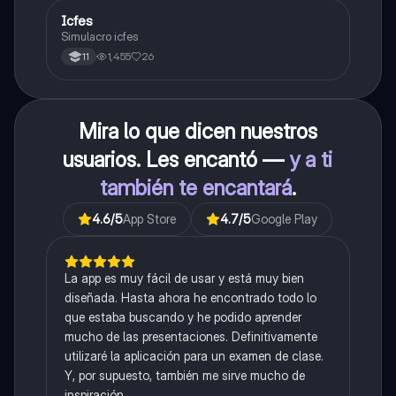
Icfes
ICFES: Sociales y Ciudadanas
Simulacro icfes
1,455
26
11
Mira lo que dicen nuestros
usuarios. Les encantó —
y a ti
también te encantará
.
4.6
/5
App Store
4.7
/5
Google Play
La app es muy fácil de usar y está muy bien
diseñada. Hasta ahora he encontrado todo lo
que estaba buscando y he podido aprender
mucho de las presentaciones. Definitivamente
utilizaré la aplicación para un examen de clase.
Y, por supuesto, también me sirve mucho de
inspiración.