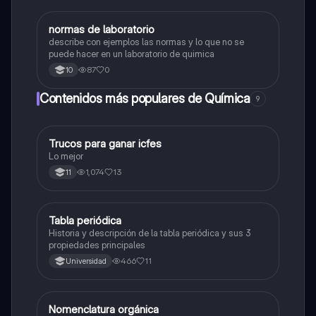
normas de laboratorio
Química
describe con ejemplos las normas y lo que no se
puede hacer en un laboratorio de quimica
87
0
10
Contenidos más populares de Química
9
Trucos para ganar icfes
Química
Lo mejor
1,074
13
11
Tabla periódica
Química
Historia y descripción de la tabla periódica y sus 3
propiedades principales
466
11
Universidad
Nomenclatura orgánica
Química