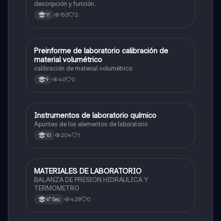
descripción y función.
153
2
11
Preinforme de laboratorio calibración de
Química
material volumétrico
calibración de material volumétrico
40
0
9
Instrumentos de laboratorio químico
Química
Apuntes de los elementos de laboratorio
204
1
10
MATERIALES DE LABORATORIO
Química
BALANZA DE PRESION HIDRAULICA Y
TERMOMETRO
428
0
4° Sec