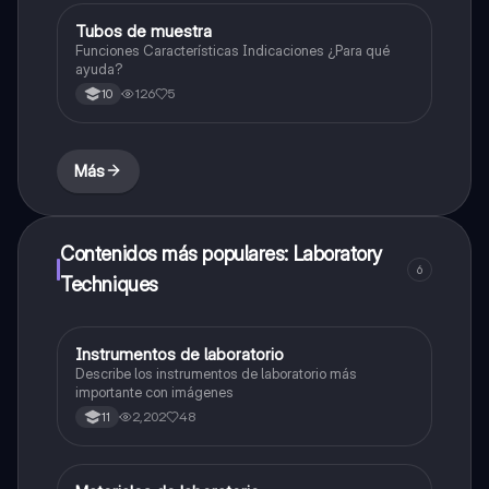
Tubos de muestra
Química
Funciones Características Indicaciones ¿Para qué
ayuda?
126
5
10
Más
Contenidos más populares: Laboratory
6
Techniques
Instrumentos de laboratorio
Química
Describe los instrumentos de laboratorio más
importante con imágenes
2,202
48
11