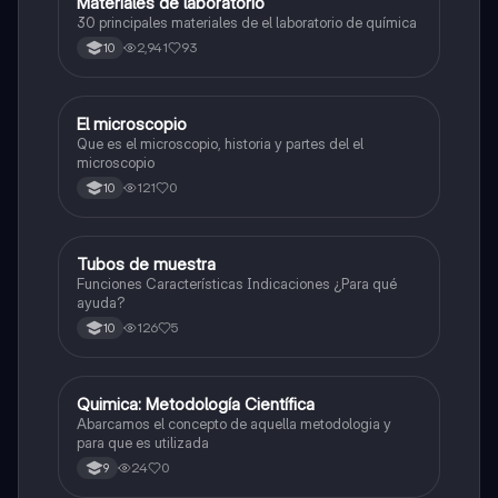
Materiales de laboratorio
Química
30 principales materiales de el laboratorio de química
2,941
93
10
El microscopio
Química
Que es el microscopio, historia y partes del el
microscopio
121
0
10
Tubos de muestra
Química
Funciones Características Indicaciones ¿Para qué
ayuda?
126
5
10
Quimica: Metodología Científica
Química
Abarcamos el concepto de aquella metodologia y
para que es utilizada
24
0
9