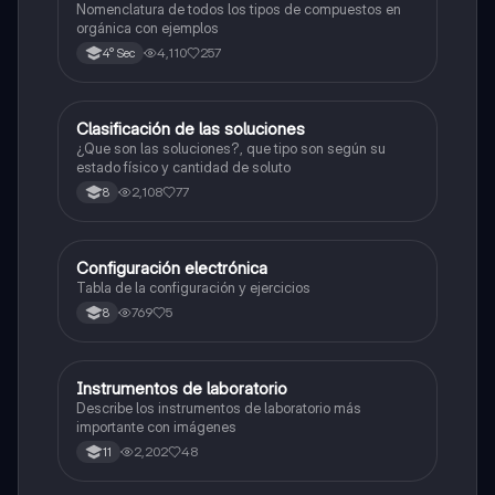
Nomenclatura de todos los tipos de compuestos en
orgánica con ejemplos
4,110
257
4° Sec
Clasificación de las soluciones
Química
¿Que son las soluciones?, que tipo son según su
estado físico y cantidad de soluto
2,108
77
8
Configuración electrónica
Química
Tabla de la configuración y ejercicios
769
5
8
Instrumentos de laboratorio
Química
Describe los instrumentos de laboratorio más
importante con imágenes
2,202
48
11