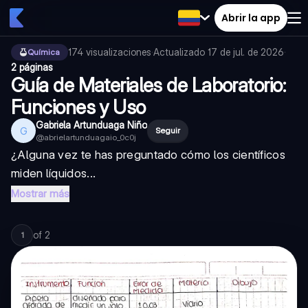
Abrir la app
174
visualizaciones
·
Actualizado
17 de jul. de 2026
·
Química
2 páginas
Guía de Materiales de Laboratorio:
Funciones y Uso
Gabriela Artunduaga Niño
G
Seguir
@
abrielartunduagaio_0c0j
¿Alguna vez te has preguntado cómo los científicos
miden líquidos...
Mostrar más
of
2
1