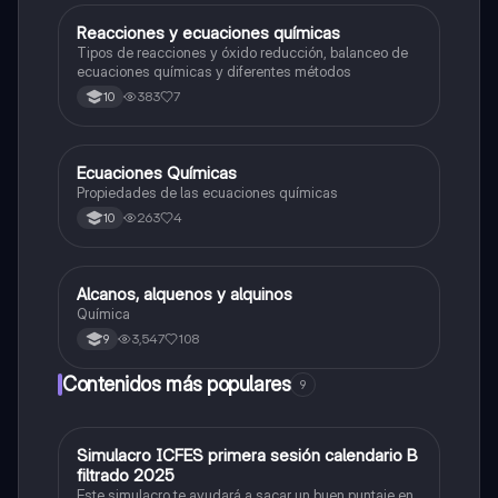
Reacciones y ecuaciones químicas
Química
Tipos de reacciones y óxido reducción, balanceo de
ecuaciones químicas y diferentes métodos
383
7
10
Ecuaciones Químicas
Química
Propiedades de las ecuaciones químicas
263
4
10
Alcanos, alquenos y alquinos
Química
Química
3,547
108
9
Contenidos más populares
9
Simulacro ICFES primera sesión calendario B
ICFES: Matemáticas
filtrado 2025
Este simulacro te ayudará a sacar un buen puntaje en