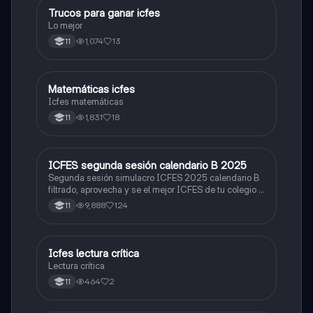
Trucos para ganar icfes
Química
Lo mejor
1,074
13
11
Matemáticas icfes
ICFES: Matemáticas
Icfes matemáticas
1,831
18
11
ICFES segunda sesión calendario B 2025
ICFES: Lectura Crítica
Segunda sesión simulacro ICFES 2025 calendario B
filtrado, aprovecha y se el mejor ICFES de tu colegio y
poder ingresar a universidad, y estudiar aquella
9,888
124
11
carrera con la que tanto sueñas.
Icfes lectura crítica
Lengua Castellana
Lectura crítica
464
2
11