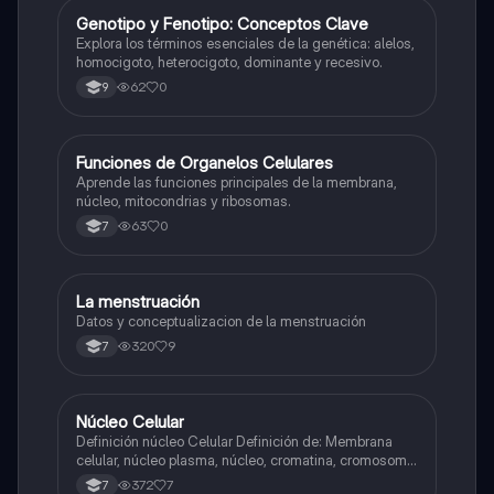
G
Genotipo y Fenotipo: Conceptos Clave
Biologia
Explora los términos esenciales de la genética: alelos,
homocigoto, heterocigoto, dominante y recesivo.
62
0
9
F
Funciones de Organelos Celulares
Biologia
Aprende las funciones principales de la membrana,
núcleo, mitocondrias y ribosomas.
63
0
7
La menstruación
Biologia
Datos y conceptualizacion de la menstruación
320
9
7
Núcleo Celular
Biologia
Definición núcleo Celular Definición de: Membrana
celular, núcleo plasma, núcleo, cromatina, cromosoma
Interfase Fases de la interfase
372
7
7