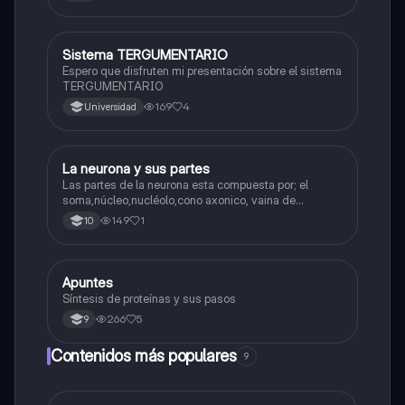
Sistema TERGUMENTARIO
Biologia
Espero que disfruten mi presentación sobre el sistema
TERGUMENTARIO
169
4
Universidad
La neurona y sus partes
Biologia
Las partes de la neurona esta compuesta por; el
soma,núcleo,nucléolo,cono axonico, vaina de
mielina,celula schwan,núcleo de schwann,nódulo de
149
1
10
Ranvier,terminal axonico Arborizacion terminal, botón
sinaptico,dentristas y sustancia de Nissi.
Apuntes
Biologia
Síntesis de proteínas y sus pasos
266
5
9
Contenidos más populares
9