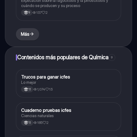
Explicación sobre la fagocitosis y la pinoscitosis y
cuándo se producen y su proceso
137
2
9
Más
Contenidos más populares de Química
9
Trucos para ganar icfes
Química
Lo mejor
1,074
13
11
Cuaderno pruebas icfes
Biologia
Ciencias naturales
185
2
11