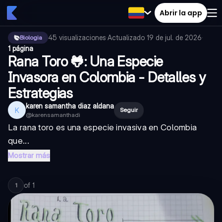
Abrir la app
45
visualizaciones
·
Actualizado
19 de jul. de 2026
·
Biologia
1 página
Rana Toro 🐸: Una Especie
Invasora en Colombia - Detalles y
Estrategias
karen samantha diaz aldana
K
Seguir
@
karensamanthadi
La rana toro es una especie invasiva en Colombia
que...
Mostrar más
of
1
1