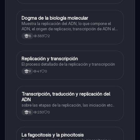
Dogma de la biología molecular
Biologia
Muestra la replicación del ADN, lo que compone el
ADN, el origen de replicacio, transcripción de ADN al
ARN y traducción de ARN a proteína.
383
2
8
Replicación y transcripción
Biologia
El proceso detallado de la replicación y transcripción
41
0
9
Transcripción, traducción y replicación del
Biologia
ADN
sobre las etapas de la replicación, las iniciación etc..
230
0
8
La fagocitosis y la pinocitosis
Biologia