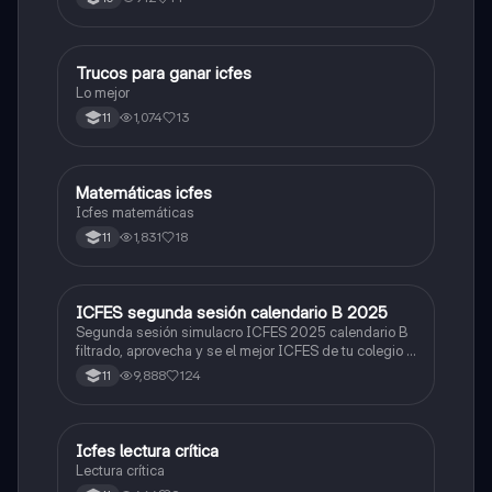
Trucos para ganar icfes
Química
Lo mejor
1,074
13
11
Matemáticas icfes
ICFES: Matemáticas
Icfes matemáticas
1,831
18
11
ICFES segunda sesión calendario B 2025
ICFES: Lectura Crítica
Segunda sesión simulacro ICFES 2025 calendario B
filtrado, aprovecha y se el mejor ICFES de tu colegio y
poder ingresar a universidad, y estudiar aquella
9,888
124
11
carrera con la que tanto sueñas.
Icfes lectura crítica
Lengua Castellana
Lectura crítica