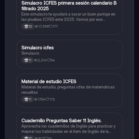
Simulacro ICFES primera sesión calendario B
ICFES: Matemáticas
filtrado 2025
Este simulacro te ayudará a sacar un buen puntaje en
las pruebas ICFES este 2025. Vamos por ese
500/500. Y poder ser admitido en la universidad que
17,398
177
10
quieras, estudiar la carrera que quieres y no la que te
toque. Vamos con toda para sacar un buen puntaje.
Simulacro icfes
ICFES: Lectura Crítica
Simulacro
2,214
54
11
Material de estudio ICFES
ICFES: Matemáticas
Material de estudio, preguntas icfes de matemáticas
resueltas
7,154
113
11
Cuadernillo Preguntaa Saber 11 Inglés.
ICFES: Inglés
Aprovecha los cuadernillos de Inglés para practicar y
mejorar tus habilidades en el ítem de Inglés de la
Prueba Saber 11. 🫡
912
14
10