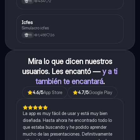
464
2
11
Icfes
ICFES: Sociales y Ciudadanas
Simulacro icfes
1,455
26
11
Mira lo que dicen nuestros
usuarios. Les encantó —
y a ti
también te encantará
.
4.6
/5
App Store
4.7
/5
Google Play
La app es muy fácil de usar y está muy bien
diseñada. Hasta ahora he encontrado todo lo
que estaba buscando y he podido aprender
mucho de las presentaciones. Definitivamente