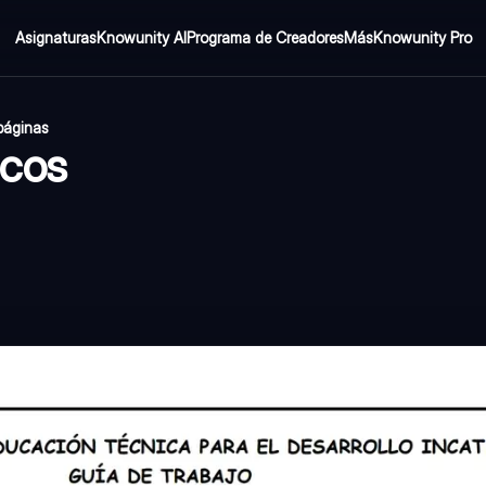
Asignaturas
Knowunity AI
Programa de Creadores
Más
Knowunity Pro
páginas
icos