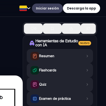
Iniciar sesión
Descarga la app
0
Herramientas de Estudio
NUEVO
con IA
Resumen
Flashcards
Quiz
Examen de práctica