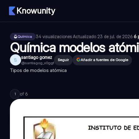
Knowunity
34
visualizaciones
·
Actualizado
23 de jul. de 2026
·
6 
Química
Química modelos atóm
santiago gomez
S
Seguir
Añadir a fuentes de Google
@
santiagog_x0ggf
Tipos de modelos atómica
of
6
1