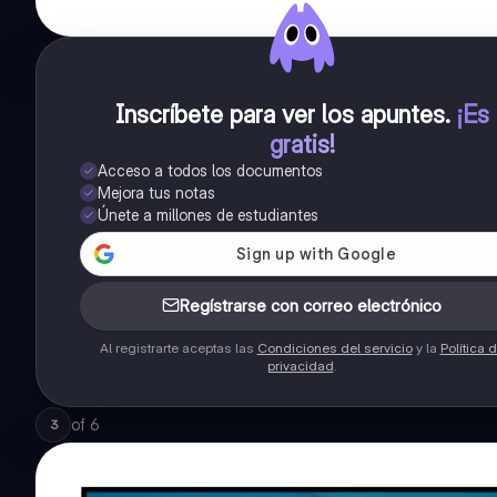
Inscríbete para ver los apuntes
.
¡Es
gratis!
Acceso a todos los documentos
Mejora tus notas
Únete a millones de estudiantes
Regístrarse con correo electrónico
Al registrarte aceptas las
Condiciones del servicio
y la
Política 
privacidad
.
of
6
3