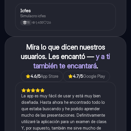
Icfes
ICFES: Sociales y Ciudadanas
Simulacro icfes
1,455
26
11
Mira lo que dicen nuestros
usuarios. Les encantó —
y a ti
también te encantará
.
4.6
/5
App Store
4.7
/5
Google Play
La app es muy fácil de usar y está muy bien
diseñada. Hasta ahora he encontrado todo lo
que estaba buscando y he podido aprender
mucho de las presentaciones. Definitivamente
utilizaré la aplicación para un examen de clase.
Y, por supuesto, también me sirve mucho de