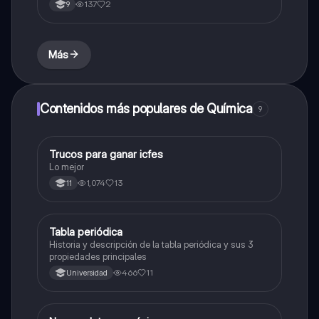
137
2
9
Más
Contenidos más populares de Química
9
Trucos para ganar icfes
Química
Lo mejor
1,074
13
11
Tabla periódica
Química
Historia y descripción de la tabla periódica y sus 3
propiedades principales
466
11
Universidad