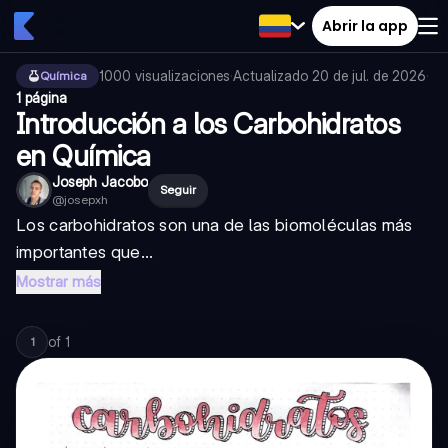
Abrir la app
1000
visualizaciones
·
Actualizado
20 de jul. de 2026
·
Química
1 página
Introducción a los Carbohidratos
en Química
Joseph Jacobo
Seguir
@
josepxh
Los carbohidratos son una de las biomoléculas más
importantes que...
Mostrar más
of
1
1