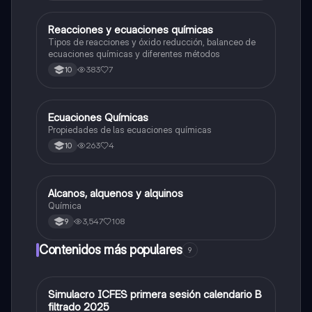
Reacciones y ecuaciones químicas
Química
Tipos de reacciones y óxido reducción, balanceo de
ecuaciones químicas y diferentes métodos
383
7
10
Ecuaciones Químicas
Química
Propiedades de las ecuaciones químicas
263
4
10
Alcanos, alquenos y alquinos
Química
Química
3,547
108
9
Contenidos más populares
9
Simulacro ICFES primera sesión calendario B
ICFES: Matemáticas
filtrado 2025