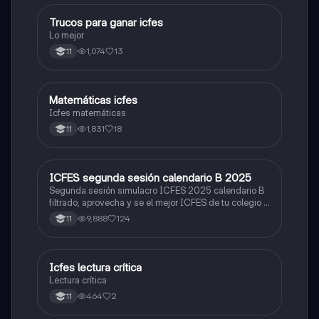
Trucos para ganar icfes
Química
Lo mejor
1,074
13
11
Matemáticas icfes
ICFES: Matemáticas
Icfes matemáticas
1,831
18
11
ICFES segunda sesión calendario B 2025
ICFES: Lectura Crítica
Segunda sesión simulacro ICFES 2025 calendario B
filtrado, aprovecha y se el mejor ICFES de tu colegio y
poder ingresar a universidad, y estudiar aquella
9,888
124
11
carrera con la que tanto sueñas.
Icfes lectura crítica
Lengua Castellana
Lectura crítica
464
2
11