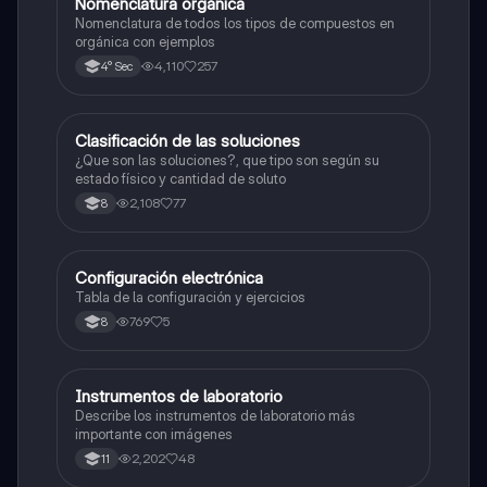
Nomenclatura orgánica
Química
Nomenclatura de todos los tipos de compuestos en
orgánica con ejemplos
4,110
257
4° Sec
Clasificación de las soluciones
Química
¿Que son las soluciones?, que tipo son según su
estado físico y cantidad de soluto
2,108
77
8
Configuración electrónica
Química
Tabla de la configuración y ejercicios
769
5
8
Instrumentos de laboratorio
Química
Describe los instrumentos de laboratorio más
importante con imágenes
2,202
48
11