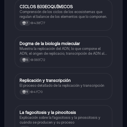
CICLOS BIGEOQUÍMICOS
Biologia
Comprensión de los ciclos de los ecosistemas que
regulan el balance de los elementos que lo componen.
438
7
7
Dogma de la biología molecular
Biologia
Muestra la replicación del ADN, lo que compone el
ADN, el origen de replicacio, transcripción de ADN al
ARN y traducción de ARN a proteína.
383
2
8
Replicación y transcripción
Biologia
El proceso detallado de la replicación y transcripción
41
0
9
La fagocitosis y la pinocitosis
Biologia
Explicación sobre la fagocitosis y la pinoscitosis y
cuándo se producen y su proceso