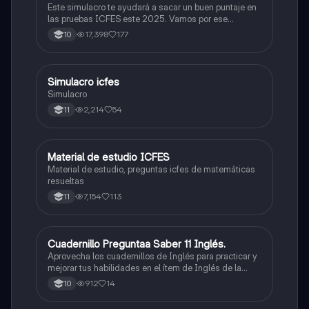
Este simulacro te ayudará a sacar un buen puntaje en
las pruebas ICFES este 2025. Vamos por ese
500/500. Y poder ser admitido en la universidad que
17,398
177
10
quieras, estudiar la carrera que quieres y no la que te
toque. Vamos con toda para sacar un buen puntaje.
Simulacro icfes
ICFES: Lectura Crítica
Simulacro
2,214
54
11
Material de estudio ICFES
ICFES: Matemáticas
Material de estudio, preguntas icfes de matemáticas
resueltas
7,154
113
11
Cuadernillo Preguntaa Saber 11 Inglés.
ICFES: Inglés
Aprovecha los cuadernillos de Inglés para practicar y
mejorar tus habilidades en el ítem de Inglés de la
Prueba Saber 11. 🫡
912
14
10