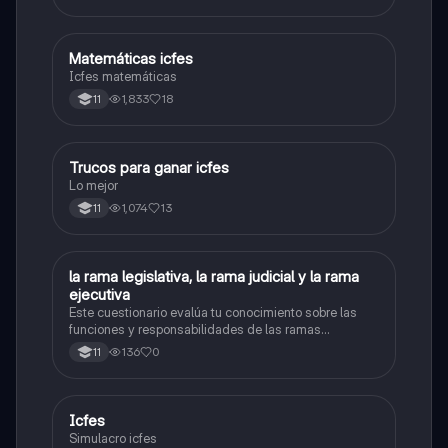
carrera con la que tanto sueñas.
Matemáticas icfes
ICFES: Matemáticas
Icfes matemáticas
1,833
18
11
Trucos para ganar icfes
Química
Lo mejor
1,074
13
11
L
la rama legislativa, la rama judicial y la rama
Sociales/Historia
ejecutiva
Este cuestionario evalúa tu conocimiento sobre las
funciones y responsabilidades de las ramas
legislativa, judicial y ejecutiva.
136
0
11
Icfes
ICFES: Sociales y Ciudadanas
Simulacro icfes