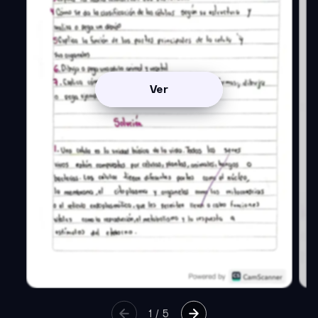
Ver
1
/
5