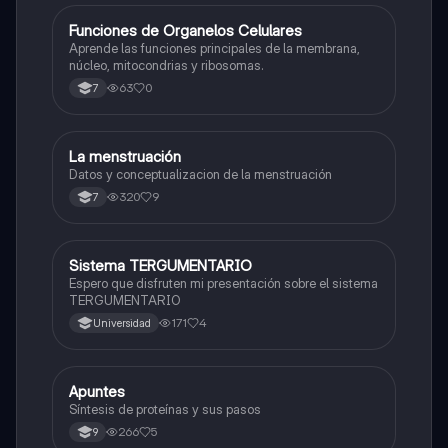
F
Funciones de Organelos Celulares
Biologia
Aprende las funciones principales de la membrana,
núcleo, mitocondrias y ribosomas.
63
0
7
La menstruación
Biologia
Datos y conceptualizacion de la menstruación
320
9
7
Sistema TERGUMENTARIO
Biologia
Espero que disfruten mi presentación sobre el sistema
TERGUMENTARIO
171
4
Universidad
Apuntes
Biologia
Síntesis de proteínas y sus pasos
266
5
9