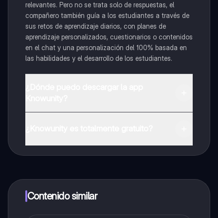
relevantes. Pero no se trata solo de respuestas, el
compañero también guía a los estudiantes a través de
sus retos de aprendizaje diarios, con planes de
aprendizaje personalizados, cuestionarios o contenidos
en el chat y una personalización del 100% basada en
las habilidades y el desarrollo de los estudiantes.
¿Dónde puedo descargar la app
Knowunity?
Puedes descargar la app en Google Play Store y Apple
App Store.
¿Knowunity es totalmente gratuito?
¡Sí lo es! Tienes acceso totalmente gratuito a todo el
contenido de la app, puedes chatear con otros
alumnos y recibir ayuda inmeditamente. Puedes ganar
dinero utilizando la aplicación, que te permitirá acceder
a determinadas funciones.
Contenido similar