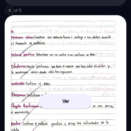
of
5
3
Ver