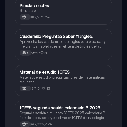
Simulacro icfes
ICFES: Lectura Crítica
Simulacro
2,215
54
11
Cuadernillo Preguntaa Saber 11 Inglés.
ICFES: Inglés
Aprovecha los cuadernillos de Inglés para practicar y
mejorar tus habilidades en el ítem de Inglés de la
Prueba Saber 11. 🫡
913
14
10
Material de estudio ICFES
ICFES: Matemáticas
Material de estudio, preguntas icfes de matemáticas
resueltas
7,154
113
11
ICFES segunda sesión calendario B 2025
ICFES: Lectura Crítica
Segunda sesión simulacro ICFES 2025 calendario B
filtrado, aprovecha y se el mejor ICFES de tu colegio y
poder ingresar a universidad, y estudiar aquella
9,888
124
11