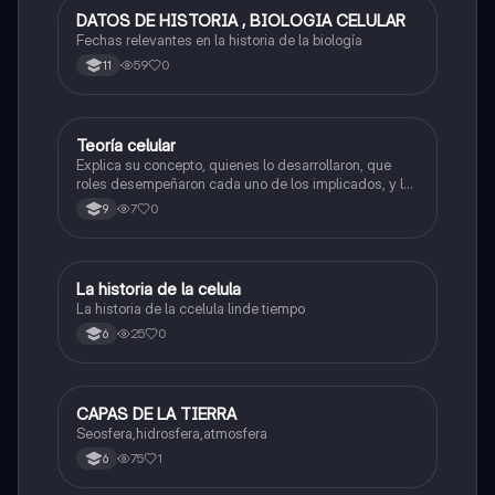
DATOS DE HISTORIA , BIOLOGIA CELULAR
Biologia
Fechas relevantes en la historia de la biología
59
0
11
Teoría celular
Biologia
Explica su concepto, quienes lo desarrollaron, que
roles desempeñaron cada uno de los implicados, y las
implicaciones de esta teoria
7
0
9
La historia de la celula
Biologia
La historia de la ccelula linde tiempo
25
0
6
CAPAS DE LA TIERRA
Biologia
Seosfera,hidrosfera,atmosfera
75
1
6