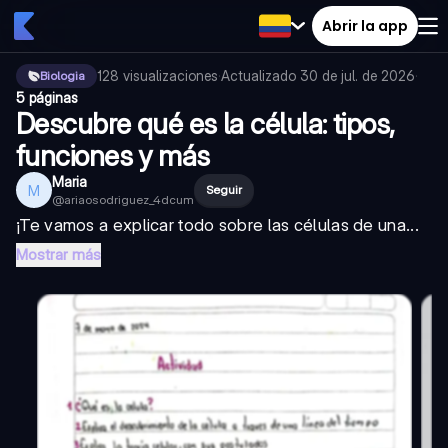
Abrir la app
128
visualizaciones
·
Actualizado
30 de jul. de 2026
·
Biologia
5 páginas
Descubre qué es la célula: tipos,
funciones y más
Maria
M
Seguir
@
ariaosodriguez_4dcum
¡Te vamos a explicar todo sobre las células de una...
Mostrar más