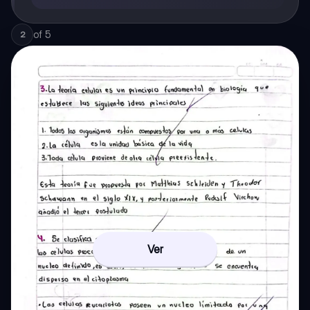
of
5
2
Ver