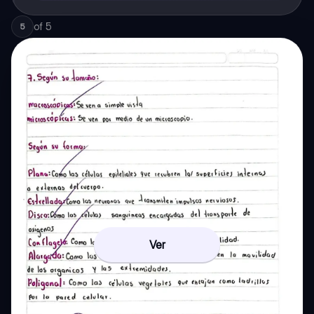
of
5
5
Ver