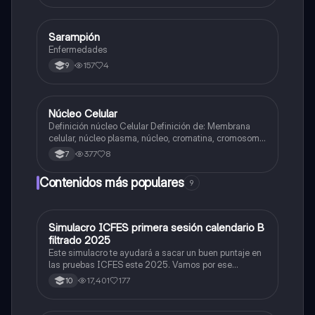
Sarampión
Biologia
Enfermedades
157
4
9
Núcleo Celular
Biologia
Definición núcleo Celular Definición de: Membrana
celular, núcleo plasma, núcleo, cromatina, cromosoma
Interfase Fases de la interfase
377
8
7
Contenidos más populares
9
Simulacro ICFES primera sesión calendario B
ICFES: Matemáticas
filtrado 2025
Este simulacro te ayudará a sacar un buen puntaje en
las pruebas ICFES este 2025. Vamos por ese
500/500. Y poder ser admitido en la universidad que
17,401
177
10
quieras, estudiar la carrera que quieres y no la que te
toque. Vamos con toda para sacar un buen puntaje.