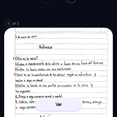
of
5
1
Ver