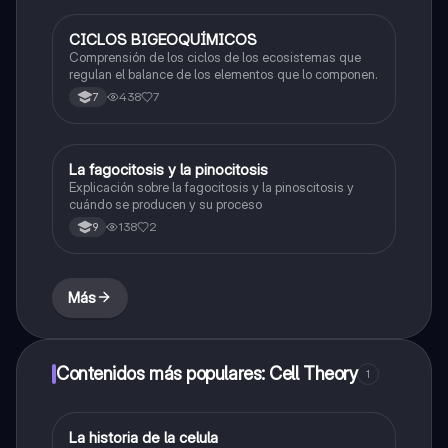
CICLOS BIGEOQUÍMICOS
Biologia
Comprensión de los ciclos de los ecosistemas que
regulan el balance de los elementos que lo componen.
438
7
7
La fagocitosis y la pinocitosis
Biologia
Explicación sobre la fagocitosis y la pinoscitosis y
cuándo se producen y su proceso
138
2
9
Más
Contenidos más populares: Cell Theory
1
La historia de la celula
Biologia