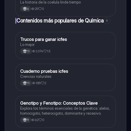
La historia de la ccelula linde tiempo
25
0
6
Contenidos más populares de Química
9
Trucos para ganar icfes
Química
Lo mejor
1,074
13
11
Cuaderno pruebas icfes
Biologia
Ciencias naturales
185
2
11
G
Genotipo y Fenotipo: Conceptos Clave
Biologia
Explora los términos esenciales de la genética: alelos,
homocigoto, heterocigoto, dominante y recesivo.
62
0
9