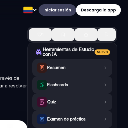
Iniciar sesión
Descarga la app
1
Herramientas de Estudio
NUEVO
con IA
Resumen
través de
Flashcards
ar a resolver
Quiz
Examen de práctica