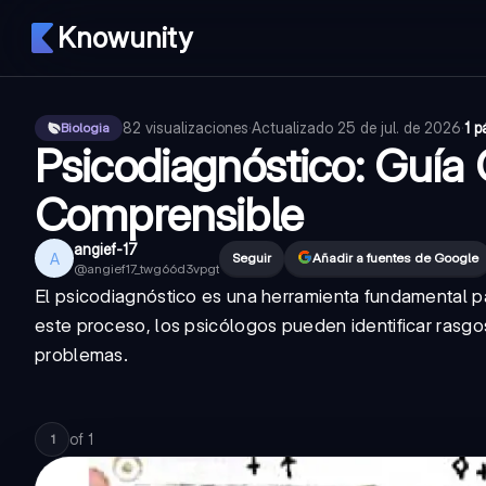
Knowunity
82
visualizaciones
·
Actualizado
25 de jul. de 2026
·
1 p
Biologia
Psicodiagnóstico: Guía
Comprensible
angief-17
A
Seguir
Añadir a fuentes de Google
@
angief17_twg66d3vpgt
El psicodiagnóstico es una herramienta fundamental pa
este proceso, los psicólogos pueden identificar rasgo
problemas.
of
1
1