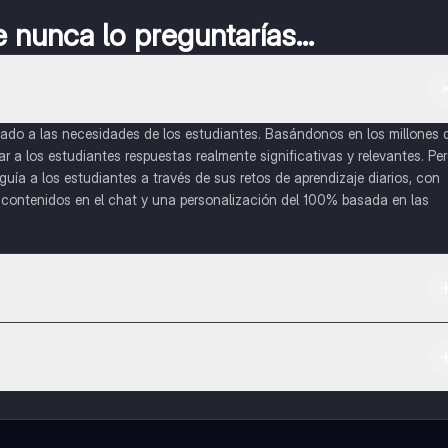
nunca lo preguntarías...
do a las necesidades de los estudiantes. Basándonos en los millones 
a los estudiantes respuestas realmente significativas y relevantes. Pe
uía a los estudiantes a través de sus retos de aprendizaje diarios, con
o contenidos en el chat y una personalización del 100% basada en las
 App Store.
l contenido de la app, puedes chatear con otros alumnos y recibir ayuda
cación, que te permitirá acceder a determinadas funciones.