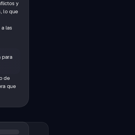
flictos y
, lo que
 a las
n para
vo de
era que