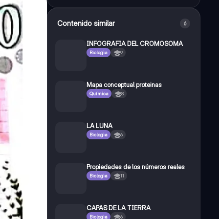
Contenido similar
6
INFOGRAFIA DEL CROMOSOMA
Biologia
9
Mapa conceptual proteinas
Química
8
LA LUNA
Biologia
6
Propiedades de los números reales
Biologia
11
CAPAS DE LA TIERRA
Biologia
6