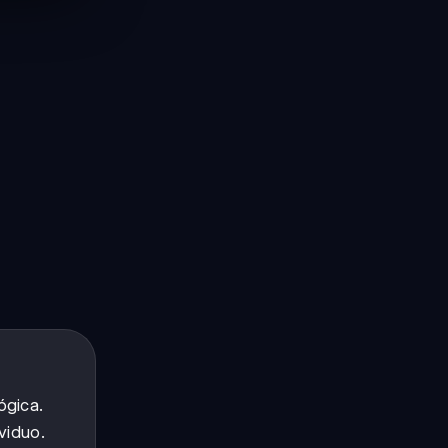
ógica.
viduo.