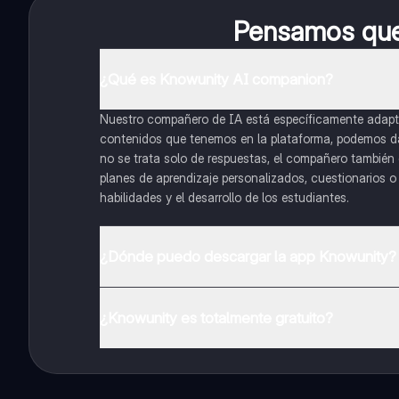
Pensamos que 
¿Qué es Knowunity AI companion?
Nuestro compañero de IA está específicamente adapta
contenidos que tenemos en la plataforma, podemos dar 
no se trata solo de respuestas, el compañero también g
planes de aprendizaje personalizados, cuestionarios 
habilidades y el desarrollo de los estudiantes.
¿Dónde puedo descargar la app Knowunity?
Puedes descargar la app en Google Play Store y Apple
¿Knowunity es totalmente gratuito?
¡Sí lo es! Tienes acceso totalmente gratuito a todo e
inmeditamente. Puedes ganar dinero utilizando la apli