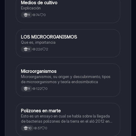
Medios de cultivo
Biologia
Explicación
74
0
9
LOS MICROORGANISMOS
Biologia
Que es, importancia
226
2
9
Microorganismos
Biologia
Microorganismos, su origen y descubrimiento, tipos
de microorganismos y teoría endosimbiotica
122
0
9
Polizones en marte
Biologia
Esto es un ensayo en cual se habla sobre la llegada
de bacterias polizones de la tierra en el aló 2012 en
marte
37
0
10