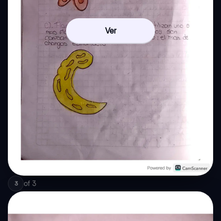
Ver
of
3
3