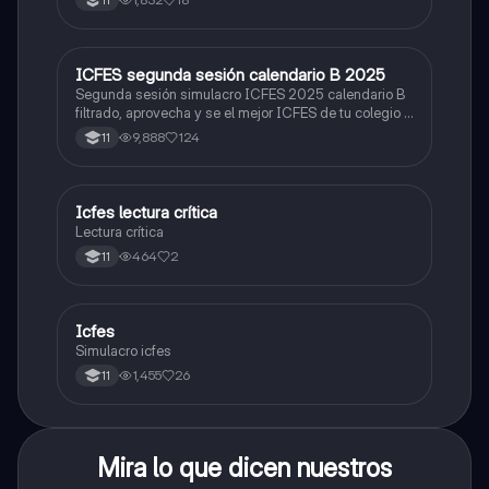
11
ICFES segunda sesión calendario B 2025
ICFES: Lectura Crítica
Segunda sesión simulacro ICFES 2025 calendario B
filtrado, aprovecha y se el mejor ICFES de tu colegio y
poder ingresar a universidad, y estudiar aquella
9,888
124
11
carrera con la que tanto sueñas.
Icfes lectura crítica
Lengua Castellana
Lectura crítica
464
2
11
Icfes
ICFES: Sociales y Ciudadanas
Simulacro icfes
1,455
26
11
Mira lo que dicen nuestros