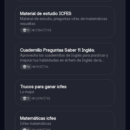
Material de estudio ICFES
ICFES: Matemáticas
Material de estudio, preguntas icfes de matemáticas
resueltas
7,154
113
11
Cuadernillo Preguntaa Saber 11 Inglés.
ICFES: Inglés
Aprovecha los cuadernillos de Inglés para practicar y
mejorar tus habilidades en el ítem de Inglés de la
Prueba Saber 11. 🫡
912
14
10
Trucos para ganar icfes
Química
Lo mejor
1,074
13
11
Matemáticas icfes
ICFES: Matemáticas
Icfes matemáticas
1,832
18