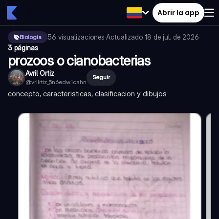
Abrir la app
56
visualizaciones
·
Actualizado
18 de jul. de 2026
·
Biologia
3 páginas
prozoos o cianobacterias
Avril Ortiz
Seguir
@
vrilrtiz_5n6edw1cahn
concepto, caracteristicas, clasificacion y dibujos