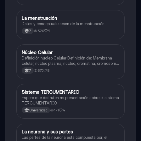
La menstruación
Biologia
Datos y conceptualizacion de la menstruación
320
9
7
Núcleo Celular
Biologia
Definición núcleo Celular Definición de: Membrana
celular, núcleo plasma, núcleo, cromatina, cromosoma
Interfase Fases de la interfase
375
8
7
Sistema TERGUMENTARIO
Biologia
Espero que disfruten mi presentación sobre el sistema
TERGUMENTARIO
171
4
Universidad
La neurona y sus partes
Biologia
Las partes de la neurona esta compuesta por; el