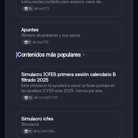
soma,núcleo,nucléolo,cono axonico, vaina de
mielina,celula schwan,núcleo de schwann,nódulo de
149
1
10
Ranvier,terminal axonico Arborizacion terminal, botón
sinaptico,dentristas y sustancia de Nissi.
Apuntes
Biologia
Síntesis de proteínas y sus pasos
266
5
9
Contenidos más populares
9
Simulacro ICFES primera sesión calendario B
ICFES: Matemáticas
filtrado 2025
Este simulacro te ayudará a sacar un buen puntaje en
las pruebas ICFES este 2025. Vamos por ese
500/500. Y poder ser admitido en la universidad que
17,400
177
10
quieras, estudiar la carrera que quieres y no la que te
toque. Vamos con toda para sacar un buen puntaje.
Simulacro icfes
ICFES: Lectura Crítica
Simulacro
2,214
54
11