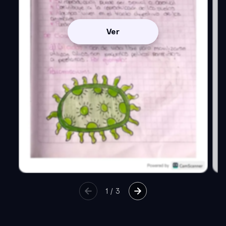
Ver
1
/
3