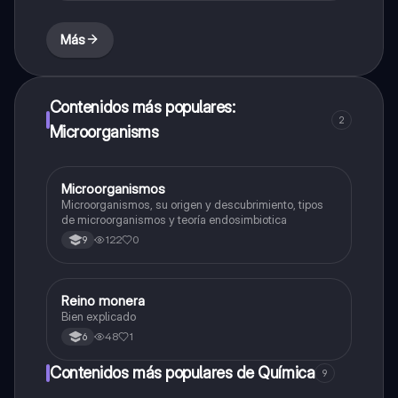
Más
Contenidos más populares:
2
Microorganisms
Microorganismos
Biologia
Microorganismos, su origen y descubrimiento, tipos
de microorganismos y teoría endosimbiotica
122
0
9
Reino monera
Biologia
Bien explicado
48
1
6
Contenidos más populares de Química
9