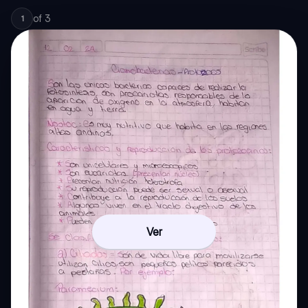
of
3
1
Ver