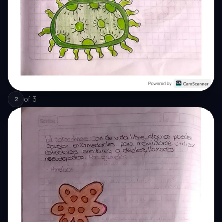
of
3
2