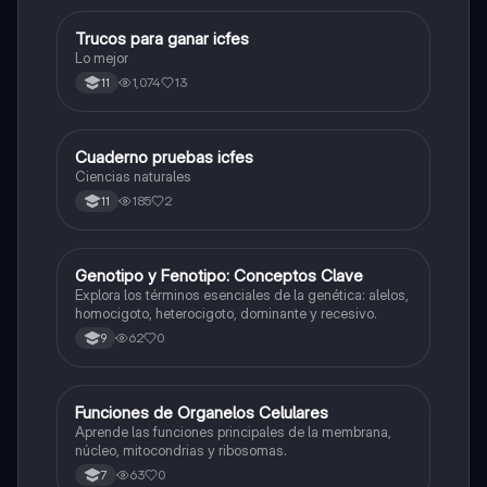
Trucos para ganar icfes
Química
Lo mejor
1,074
13
11
Cuaderno pruebas icfes
Biologia
Ciencias naturales
185
2
11
G
Genotipo y Fenotipo: Conceptos Clave
Biologia
Explora los términos esenciales de la genética: alelos,
homocigoto, heterocigoto, dominante y recesivo.
62
0
9
F
Funciones de Organelos Celulares
Biologia
Aprende las funciones principales de la membrana,
núcleo, mitocondrias y ribosomas.
63
0
7