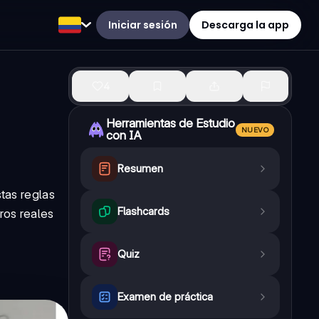
Iniciar sesión
Descarga la app
4
Herramientas de Estudio
NUEVO
con IA
Resumen
tas reglas
Flashcards
ros reales
Quiz
Examen de práctica