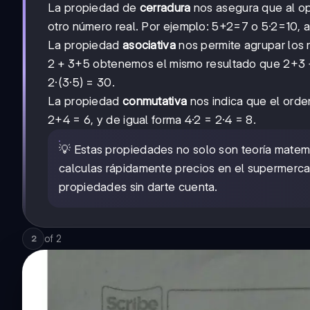
La propiedad de
cerradura
nos asegura que al o
otro número real. Por ejemplo: 5+2=7 o 5·2=10, 
La propiedad
asociativa
nos permite agrupar los n
2+3
2
+
3
3
3
+5 obtenemos el mismo resultado que 2+
2·(3·5) = 30.
La propiedad
conmutativa
nos indica que el orde
2+4 = 6, y de igual forma 4·2 = 2·4 = 8.
💡 Estas propiedades no solo son teoría matem
calculas rápidamente precios en el supermercad
propiedades sin darte cuenta.
of
2
2