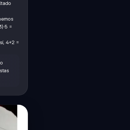
ltado
enemos
3)·5 =
sí, 4+2 =
do
stas