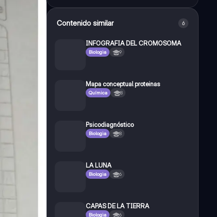
Contenido similar
6
INFOGRAFIA DEL CROMOSOMA
Biologia
9
Mapa conceptual proteinas
Química
8
Psicodiagnóstico
Biologia
8
LA LUNA
Biologia
6
CAPAS DE LA TIERRA
Biologia
6