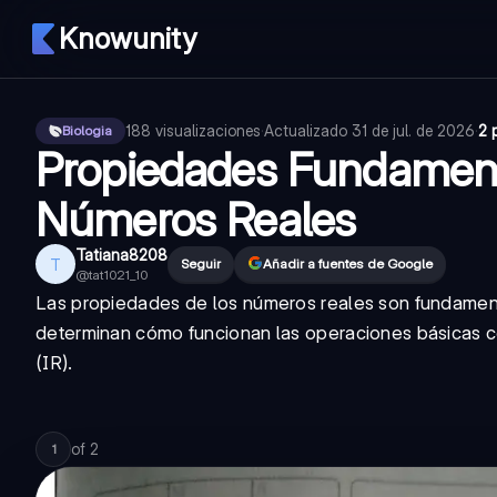
Knowunity
188
visualizaciones
·
Actualizado
31 de jul. de 2026
·
2 
Biologia
Propiedades Fundament
Números Reales
Tatiana8208
T
Seguir
Añadir a fuentes de Google
@
tat1021_10
Las propiedades de los números reales son fundame
determinan cómo funcionan las operaciones básicas co
(IR).
of
2
1