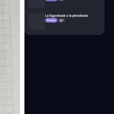
La fagocitosis y la pinocitosis
Biologia
9