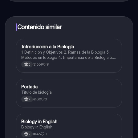
contenido de la app, puedes chatear con otros
alumnos y recibir ayuda inmeditamente. Puedes ganar
dinero utilizando la aplicación, que te permitirá acceder
a determinadas funciones.
Contenido similar
Introducción a la Biología
Biologia
1. Definición y Objetivos 2. Ramas de la Biología 3.
Métodos en Biología 4. Importancia de la Biología 5.
Ética y Bioética 6. Futuro de la Biología
669
9
6
Portada
Biologia
Título de biología
30
0
7
Biology in English
Biologia
Biology in English
45
0
9