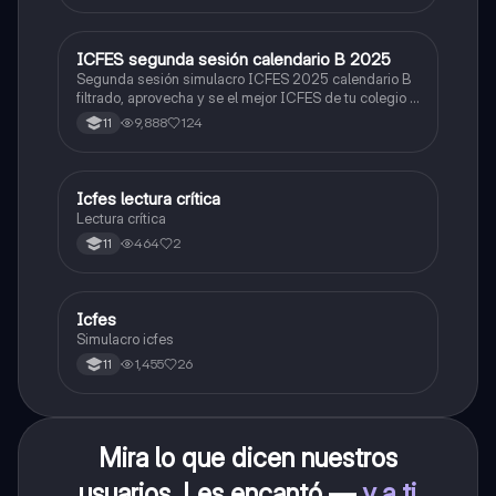
ICFES segunda sesión calendario B 2025
ICFES: Lectura Crítica
Segunda sesión simulacro ICFES 2025 calendario B
filtrado, aprovecha y se el mejor ICFES de tu colegio y
poder ingresar a universidad, y estudiar aquella
9,888
124
11
carrera con la que tanto sueñas.
Icfes lectura crítica
Lengua Castellana
Lectura crítica
464
2
11
Icfes
ICFES: Sociales y Ciudadanas
Simulacro icfes
1,455
26
11
Mira lo que dicen nuestros
usuarios. Les encantó —
y a ti