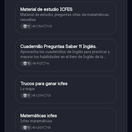
Material de estudio ICFES
ICFES: Matemáticas
Material de estudio, preguntas icfes de matemáticas
resueltas
7,154
113
11
Cuadernillo Preguntaa Saber 11 Inglés.
ICFES: Inglés
Aprovecha los cuadernillos de Inglés para practicar y
mejorar tus habilidades en el ítem de Inglés de la
Prueba Saber 11. 🫡
912
14
10
Trucos para ganar icfes
Química
Lo mejor
1,074
13
11
Matemáticas icfes
ICFES: Matemáticas
Icfes matemáticas
1,831
18
11