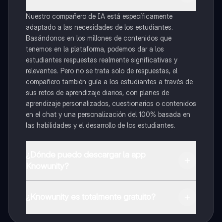
Nuestro compañero de IA está específicamente
adaptado a las necesidades de los estudiantes.
Basándonos en los millones de contenidos que
tenemos en la plataforma, podemos dar a los
estudiantes respuestas realmente significativas y
relevantes. Pero no se trata solo de respuestas, el
compañero también guía a los estudiantes a través de
sus retos de aprendizaje diarios, con planes de
aprendizaje personalizados, cuestionarios o contenidos
en el chat y una personalización del 100% basada en
las habilidades y el desarrollo de los estudiantes.
¿Dónde puedo descargar la app
Knowunity?
Puedes descargar la app en Google Play Store y Apple
App Store.
¿Knowunity es totalmente gratuito?
¡Sí lo es! Tienes acceso totalmente gratuito a todo el