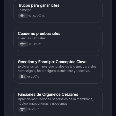
Trucos para ganar icfes
Química
Lo mejor
1,074
13
11
Cuaderno pruebas icfes
Biologia
Ciencias naturales
185
2
11
G
Genotipo y Fenotipo: Conceptos Clave
Biologia
Explora los términos esenciales de la genética: alelos,
homocigoto, heterocigoto, dominante y recesivo.
62
0
9
F
Funciones de Organelos Celulares
Biologia
Aprende las funciones principales de la membrana,
núcleo, mitocondrias y ribosomas.
63
0
7