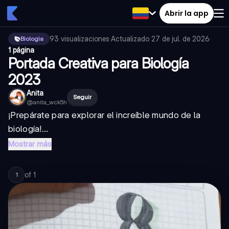
Abrir la app
93
visualizaciones
·
Actualizado
27 de jul. de 2026
·
Biologia
1 página
Portada Creativa para Biología
2023
Anita
Seguir
@
anita_wck5h
¡Prepárate para explorar el increíble mundo de la
biología
!...
Mostrar más
of
1
1