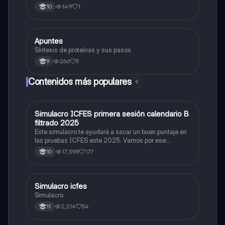
mielina,celula schwan,núcleo de schwann,nódulo de
149
1
10
Ranvier,terminal axonico Arborizacion terminal, botón
sinaptico,dentristas y sustancia de Nissi.
Apuntes
Biologia
Síntesis de proteínas y sus pasos
266
5
9
Contenidos más populares
9
Simulacro ICFES primera sesión calendario B
ICFES: Matemáticas
filtrado 2025
Este simulacro te ayudará a sacar un buen puntaje en
las pruebas ICFES este 2025. Vamos por ese
500/500. Y poder ser admitido en la universidad que
17,398
177
10
quieras, estudiar la carrera que quieres y no la que te
toque. Vamos con toda para sacar un buen puntaje.
Simulacro icfes
ICFES: Lectura Crítica
Simulacro
2,214
54
11