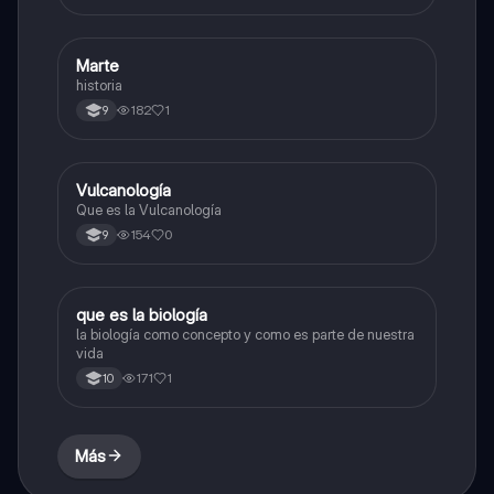
Marte
Biologia
historia
182
1
9
Vulcanología
Química
Que es la Vulcanología
154
0
9
que es la biología
Química
la biología como concepto y como es parte de nuestra
vida
171
1
10
Más