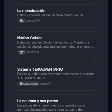
La menstruación
Biologia
Datos y conceptualizacion de la menstruación
320
9
7
Núcleo Celular
Biologia
Definición núcleo Celular Definición de: Membrana
celular, núcleo plasma, núcleo, cromatina, cromosoma
Interfase Fases de la interfase
372
7
7
Sistema TERGUMENTARIO
Biologia
Espero que disfruten mi presentación sobre el sistema
TERGUMENTARIO
169
4
Universidad
La neurona y sus partes
Biologia
Las partes de la neurona esta compuesta por; el
soma,núcleo,nucléolo,cono axonico, vaina de