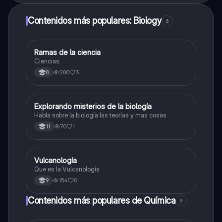
Contenidos más populares: Biology
3
Ramas de la ciencia
Biologia
Ciencias
280
3
8
Explorando misterios de la biología
Biologia
Habla sobre la biología las teorías y mas cosas
70
1
11
Vulcanología
Química
Que es la Vulcanología
154
0
9
Contenidos más populares de Química
9