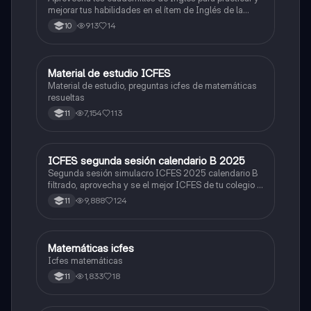
mejorar tus habilidades en el ítem de Inglés de la
Prueba Saber 11. 🫡
913
14
10
Material de estudio ICFES
ICFES: Matemáticas
Material de estudio, preguntas icfes de matemáticas
resueltas
7,154
113
11
ICFES segunda sesión calendario B 2025
ICFES: Lectura Crítica
Segunda sesión simulacro ICFES 2025 calendario B
filtrado, aprovecha y se el mejor ICFES de tu colegio y
poder ingresar a universidad, y estudiar aquella
9,888
124
11
carrera con la que tanto sueñas.
Matemáticas icfes
ICFES: Matemáticas
Icfes matemáticas
1,833
18
11