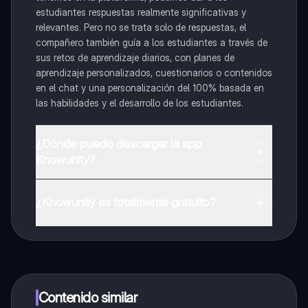
estudiantes respuestas realmente significativas y
relevantes. Pero no se trata solo de respuestas, el
compañero también guía a los estudiantes a través de
sus retos de aprendizaje diarios, con planes de
aprendizaje personalizados, cuestionarios o contenidos
en el chat y una personalización del 100% basada en
las habilidades y el desarrollo de los estudiantes.
¿Dónde puedo descargar la app
Knowunity?
Puedes descargar la app en Google Play Store y Apple
App Store.
¿Knowunity es totalmente gratuito?
¡Sí lo es! Tienes acceso totalmente gratuito a todo el
contenido de la app, puedes chatear con otros
alumnos y recibir ayuda inmeditamente. Puedes ganar
dinero utilizando la aplicación, que te permitirá acceder
a determinadas funciones.
Contenido similar