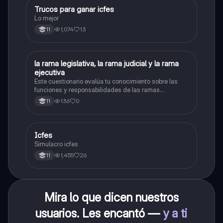
Trucos para ganar icfes
Química
Lo mejor
1,074
13
11
L
la rama legislativa, la rama judicial y la rama
Sociales/Historia
ejecutiva
Este cuestionario evalúa tu conocimiento sobre las
funciones y responsabilidades de las ramas
legislativa, judicial y ejecutiva.
136
0
11
Icfes
ICFES: Sociales y Ciudadanas
Simulacro icfes
1,455
26
11
Mira lo que dicen nuestros
usuarios. Les encantó —
y a ti