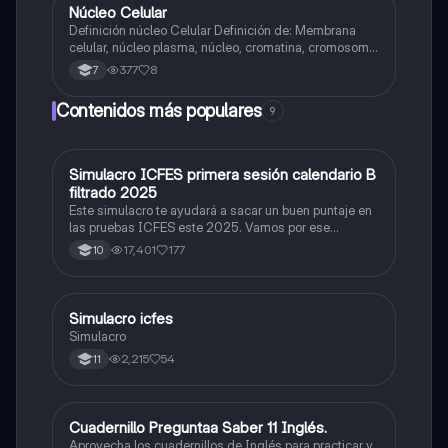
Núcleo Celular
Biologia
Definición núcleo Celular Definición de: Membrana
celular, núcleo plasma, núcleo, cromatina, cromosoma
Interfase Fases de la interfase
377
8
7
Contenidos más populares
9
Simulacro ICFES primera sesión calendario B
ICFES: Matemáticas
filtrado 2025
Este simulacro te ayudará a sacar un buen puntaje en
las pruebas ICFES este 2025. Vamos por ese
500/500. Y poder ser admitido en la universidad que
17,401
177
10
quieras, estudiar la carrera que quieres y no la que te
toque. Vamos con toda para sacar un buen puntaje.
Simulacro icfes
ICFES: Lectura Crítica
Simulacro
2,215
54
11
Cuadernillo Preguntaa Saber 11 Inglés.
ICFES: Inglés
Aprovecha los cuadernillos de Inglés para practicar y