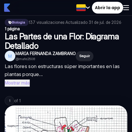
Abrir la app
137
visualizaciones
·
Actualizado
31 de jul. de 2026
·
Biologia
1 página
Las Partes de una Flor: Diagrama
Detallado
MARIA FERNANDA ZAMBRANO
M
Seguir
@
mafe2508
Las flores son estructuras súper importantes en las
plantas porque...
Mostrar más
of
1
1