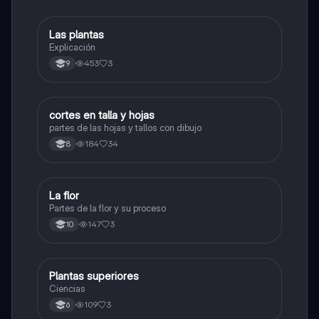
Las plantas
Biologia
Explicación
453
3
9
cortes en talla y hojas
Biologia
partes de las hojas y tallos con dibujo
184
34
8
La flor
Biologia
Partes de la flor y su proceso
147
3
10
Plantas superiores
Biologia
Ciencias
109
3
6