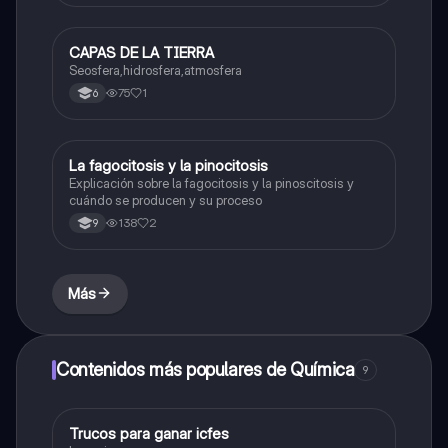
CAPAS DE LA TIERRA
Biologia
Seosfera,hidrosfera,atmosfera
75
1
6
La fagocitosis y la pinocitosis
Biologia
Explicación sobre la fagocitosis y la pinoscitosis y
cuándo se producen y su proceso
138
2
9
Más
Contenidos más populares de Química
9
Trucos para ganar icfes
Química