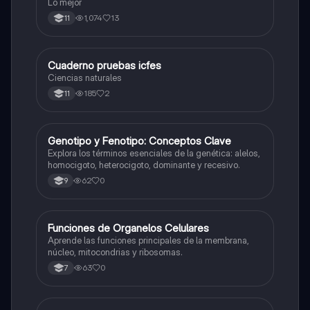
Lo mejor
1,074
13
11
Cuaderno pruebas icfes
Biologia
Ciencias naturales
185
2
11
G
Genotipo y Fenotipo: Conceptos Clave
Biologia
Explora los términos esenciales de la genética: alelos,
homocigoto, heterocigoto, dominante y recesivo.
62
0
9
F
Funciones de Organelos Celulares
Biologia
Aprende las funciones principales de la membrana,
núcleo, mitocondrias y ribosomas.
63
0
7