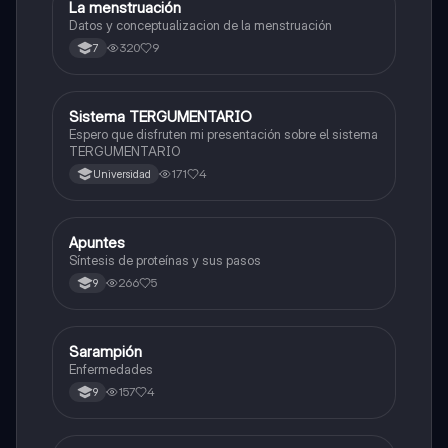
La menstruación
Biologia
Datos y conceptualizacion de la menstruación
320
9
7
Sistema TERGUMENTARIO
Biologia
Espero que disfruten mi presentación sobre el sistema
TERGUMENTARIO
171
4
Universidad
Apuntes
Biologia
Síntesis de proteínas y sus pasos
266
5
9
Sarampión
Biologia
Enfermedades
157
4
9