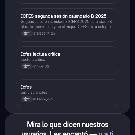
ICFES segunda sesión calendario B 2025
ICFES: Lectura Crítica
Segunda sesión simulacro ICFES 2025 calendario B
filtrado, aprovecha y se el mejor ICFES de tu colegio y
poder ingresar a universidad, y estudiar aquella
9,888
124
11
carrera con la que tanto sueñas.
Icfes lectura crítica
Lengua Castellana
Lectura crítica
464
2
11
Icfes
ICFES: Sociales y Ciudadanas
Simulacro icfes
1,455
26
11
Mira lo que dicen nuestros
usuarios. Les encantó —
y a ti