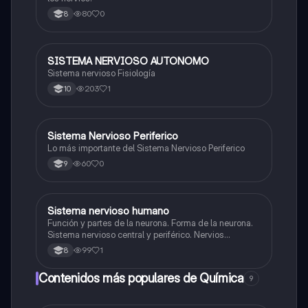
80
0
8
SISTEMA NERVIOSO AUTONOMO
Biologia
Sistema nervioso Fisiología
203
1
10
Sistema Nervioso Periferico
Biologia
Lo más importante del Sistema Nervioso Periferico
60
0
9
Sistema nervioso humano
Biologia
Función y partes de la neurona. Forma de la neurona.
Sistema nervioso central y periférico. Nervios
craneales y raquídeos.
99
1
8
Contenidos más populares de Química
9