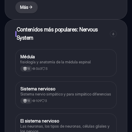
Más
Contenidos más populares: Nervous
6
System
Médula
Biologia
fisiología y anatomía de la médula espinal
363
3
11
Sistema nervioso
Biologia
Sistema nervio simpático y para simpático diferencias
109
3
11
El sistema nervioso
Biologia
Las neuronas, los tipos de neuronas, células gliales y
los nervios.