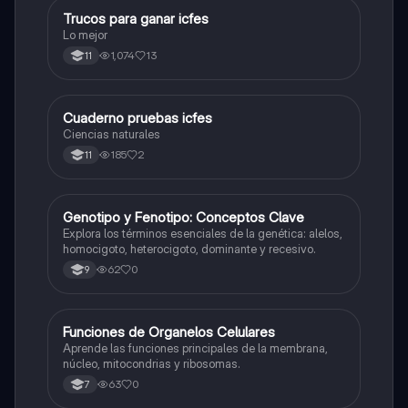
Trucos para ganar icfes
Química
Lo mejor
1,074
13
11
Cuaderno pruebas icfes
Biologia
Ciencias naturales
185
2
11
G
Genotipo y Fenotipo: Conceptos Clave
Biologia
Explora los términos esenciales de la genética: alelos,
homocigoto, heterocigoto, dominante y recesivo.
62
0
9
F
Funciones de Organelos Celulares
Biologia
Aprende las funciones principales de la membrana,
núcleo, mitocondrias y ribosomas.
63
0
7