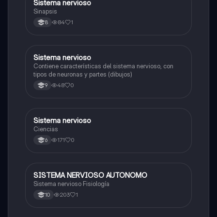
Sistema nervioso
Biologia
Sinapsis
84
1
8
Sistema nervioso
Biologia
Contiene características del sistema nervioso, con
tipos de neuronas y partes (dibujos)
48
0
9
Sistema nervioso
Biologia
Ciencias
171
0
6
SISTEMA NERVIOSO AUTONOMO
Biologia
Sistema nervioso Fisiología
203
1
10