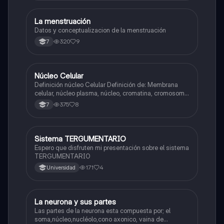
La menstruación
Biologia
Datos y conceptualizacion de la menstruación
320
9
7
Núcleo Celular
Biologia
Definición núcleo Celular Definición de: Membrana
celular, núcleo plasma, núcleo, cromatina, cromosoma
Interfase Fases de la interfase
375
8
7
Sistema TERGUMENTARIO
Biologia
Espero que disfruten mi presentación sobre el sistema
TERGUMENTARIO
171
4
Universidad
La neurona y sus partes
Biologia
Las partes de la neurona esta compuesta por; el
soma,núcleo,nucléolo,cono axonico, vaina de