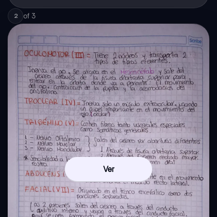
of
3
2
Ver