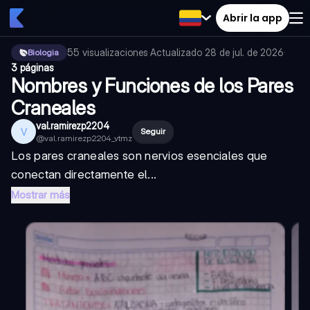
Abrir la app
55
visualizaciones
·
Actualizado
28 de jul. de 2026
·
Biologia
3 páginas
Nombres y Funciones de los Pares
Craneales
val.ramirezp2204
V
Seguir
@
val.ramirezp2204_vtmz
Los pares craneales son nervios esenciales que
conectan directamente el...
Mostrar más