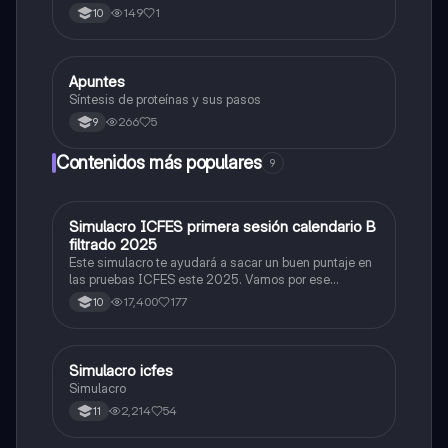
mielina,celula schwan,núcleo de schwann,nódulo de
149
1
10
Ranvier,terminal axonico Arborizacion terminal, botón
sinaptico,dentristas y sustancia de Nissi.
Apuntes
Biologia
Síntesis de proteínas y sus pasos
266
5
9
Contenidos más populares
9
Simulacro ICFES primera sesión calendario B
ICFES: Matemáticas
filtrado 2025
Este simulacro te ayudará a sacar un buen puntaje en
las pruebas ICFES este 2025. Vamos por ese
500/500. Y poder ser admitido en la universidad que
17,400
177
10
quieras, estudiar la carrera que quieres y no la que te
toque. Vamos con toda para sacar un buen puntaje.
Simulacro icfes
ICFES: Lectura Crítica
Simulacro
2,214
54
11