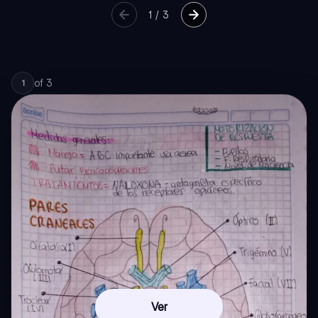
1
/
3
of
3
1
Ver