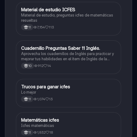
Material de estudio ICFES
ICFES: Matemáticas
Material de estudio, preguntas icfes de matemáticas
resueltas
7,154
113
11
Cuadernillo Preguntaa Saber 11 Inglés.
ICFES: Inglés
Aprovecha los cuadernillos de Inglés para practicar y
mejorar tus habilidades en el ítem de Inglés de la
Prueba Saber 11. 🫡
912
14
10
Trucos para ganar icfes
Química
Lo mejor
1,074
13
11
Matemáticas icfes
ICFES: Matemáticas
Icfes matemáticas
1,832
18
11