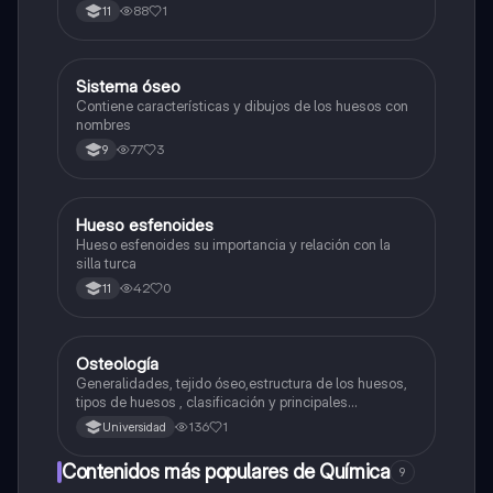
88
1
11
Sistema óseo
Biologia
Contiene características y dibujos de los huesos con
nombres
77
3
9
Hueso esfenoides
Biologia
Hueso esfenoides su importancia y relación con la
silla turca
42
0
11
Osteología
Biologia
Generalidades, tejido óseo,estructura de los huesos,
tipos de huesos , clasificación y principales
accidentes óseos
136
1
Universidad
Contenidos más populares de Química
9