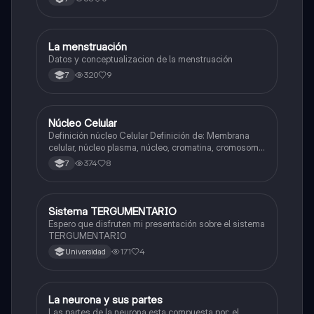
La menstruación
Biologia
Datos y conceptualizacion de la menstruación
320
9
7
Núcleo Celular
Biologia
Definición núcleo Celular Definición de: Membrana
celular, núcleo plasma, núcleo, cromatina, cromosoma
Interfase Fases de la interfase
374
8
7
Sistema TERGUMENTARIO
Biologia
Espero que disfruten mi presentación sobre el sistema
TERGUMENTARIO
171
4
Universidad
La neurona y sus partes
Biologia
Las partes de la neurona esta compuesta por; el