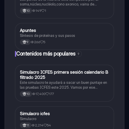
soma,núcleo,nucléolo,cono axonico, vaina de
mielina,celula schwan,núcleo de schwann,nódulo de
149
1
10
Ranvier,terminal axonico Arborizacion terminal, botón
sinaptico,dentristas y sustancia de Nissi.
Apuntes
Biologia
Síntesis de proteínas y sus pasos
266
5
9
Contenidos más populares
9
Simulacro ICFES primera sesión calendario B
ICFES: Matemáticas
filtrado 2025
Este simulacro te ayudará a sacar un buen puntaje en
las pruebas ICFES este 2025. Vamos por ese
500/500. Y poder ser admitido en la universidad que
17,400
177
10
quieras, estudiar la carrera que quieres y no la que te
toque. Vamos con toda para sacar un buen puntaje.
Simulacro icfes
ICFES: Lectura Crítica
Simulacro
2,214
54
11