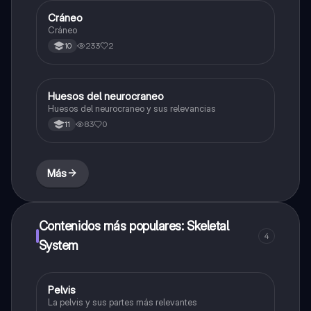
Cráneo
Biologia
Cráneo
233
2
10
Huesos del neurocraneo
Química
Huesos del neurocraneo y sus relevancias
83
0
11
Más
Contenidos más populares: Skeletal
4
System
Pelvis
Biologia
La pelvis y sus partes más relevantes