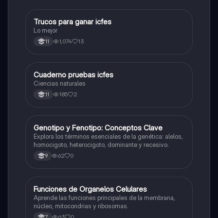
Trucos para ganar icfes
Química
Lo mejor
1,074
13
11
Cuaderno pruebas icfes
Biologia
Ciencias naturales
185
2
11
G
Genotipo y Fenotipo: Conceptos Clave
Biologia
Explora los términos esenciales de la genética: alelos,
homocigoto, heterocigoto, dominante y recesivo.
62
0
9
F
Funciones de Organelos Celulares
Biologia
Aprende las funciones principales de la membrana,
núcleo, mitocondrias y ribosomas.
63
0
7