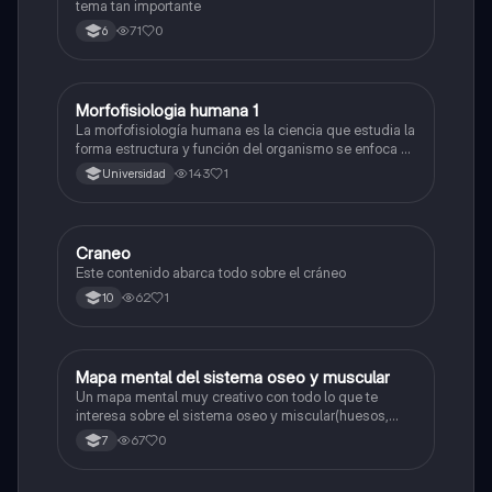
tema tan importante
71
0
6
Morfofisiologia humana 1
Biologia
La morfofisiología humana es la ciencia que estudia la
forma estructura y función del organismo se enfoca en
las diferentes partes del cuerpo humano como los
143
1
Universidad
huesos músculos y órganos y cómo se relacionan
entre sí
Craneo
Biologia
Este contenido abarca todo sobre el cráneo
62
1
10
Mapa mental del sistema oseo y muscular
Biologia
Un mapa mental muy creativo con todo lo que te
interesa sobre el sistema oseo y miscular(huesos,
articulaciones, tendones, ligamentos, etc...)
67
0
7