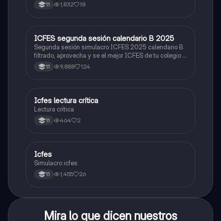
1,832
18
11
ICFES segunda sesión calendario B 2025
ICFES: Lectura Crítica
Segunda sesión simulacro ICFES 2025 calendario B
filtrado, aprovecha y se el mejor ICFES de tu colegio y
poder ingresar a universidad, y estudiar aquella
9,888
124
11
carrera con la que tanto sueñas.
Icfes lectura crítica
Lengua Castellana
Lectura crítica
464
2
11
Icfes
ICFES: Sociales y Ciudadanas
Simulacro icfes
1,455
26
11
Mira lo que dicen nuestros