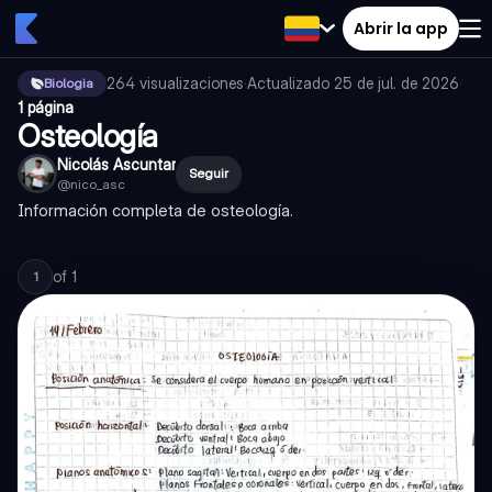
Abrir la app
264
visualizaciones
·
Actualizado
25 de jul. de 2026
·
Biologia
1 página
Osteología
Nicolás Ascuntar
Seguir
@
nico_asc
Información completa de osteología.
of
1
1