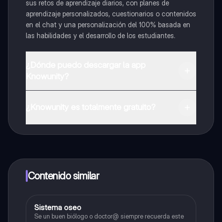
sus retos de aprendizaje diarios, con planes de
aprendizaje personalizados, cuestionarios o contenidos
en el chat y una personalización del 100% basada en
las habilidades y el desarrollo de los estudiantes.
¿Dónde puedo descargar la app
Knowunity?
Puedes descargar la app en Google Play Store y Apple
App Store.
¿Knowunity es totalmente gratuito?
¡Sí lo es! Tienes acceso totalmente gratuito a todo el
contenido de la app, puedes chatear con otros
alumnos y recibir ayuda inmeditamente. Puedes ganar
dinero utilizando la aplicación, que te permitirá acceder
a determinadas funciones.
Contenido similar
Sistema oseo
Química
Se un buen biólogo o doctor@ siempre recuerda este