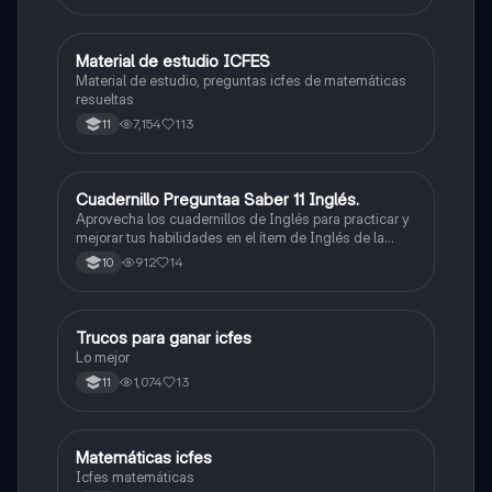
Material de estudio ICFES
ICFES: Matemáticas
Material de estudio, preguntas icfes de matemáticas
resueltas
7,154
113
11
Cuadernillo Preguntaa Saber 11 Inglés.
ICFES: Inglés
Aprovecha los cuadernillos de Inglés para practicar y
mejorar tus habilidades en el ítem de Inglés de la
Prueba Saber 11. 🫡
912
14
10
Trucos para ganar icfes
Química
Lo mejor
1,074
13
11
Matemáticas icfes
ICFES: Matemáticas
Icfes matemáticas