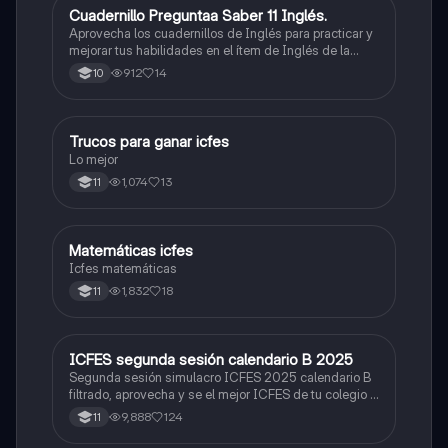
Cuadernillo Preguntaa Saber 11 Inglés.
ICFES: Inglés
Aprovecha los cuadernillos de Inglés para practicar y
mejorar tus habilidades en el ítem de Inglés de la
Prueba Saber 11. 🫡
912
14
10
Trucos para ganar icfes
Química
Lo mejor
1,074
13
11
Matemáticas icfes
ICFES: Matemáticas
Icfes matemáticas
1,832
18
11
ICFES segunda sesión calendario B 2025
ICFES: Lectura Crítica
Segunda sesión simulacro ICFES 2025 calendario B
filtrado, aprovecha y se el mejor ICFES de tu colegio y
poder ingresar a universidad, y estudiar aquella
9,888
124
11
carrera con la que tanto sueñas.