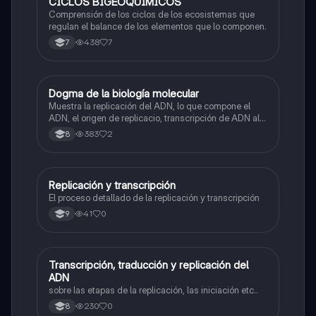
CICLOS BIGEOQUÍMICOS
Biologia
Comprensión de los ciclos de los ecosistemas que
regulan el balance de los elementos que lo componen.
438
7
7
Dogma de la biología molecular
Biologia
Muestra la replicación del ADN, lo que compone el
ADN, el origen de replicacio, transcripción de ADN al
ARN y traducción de ARN a proteína.
383
2
8
Replicación y transcripción
Biologia
El proceso detallado de la replicación y transcripción
41
0
9
Transcripción, traducción y replicación del
Biologia
ADN
sobre las etapas de la replicación, las iniciación etc..
230
0
8