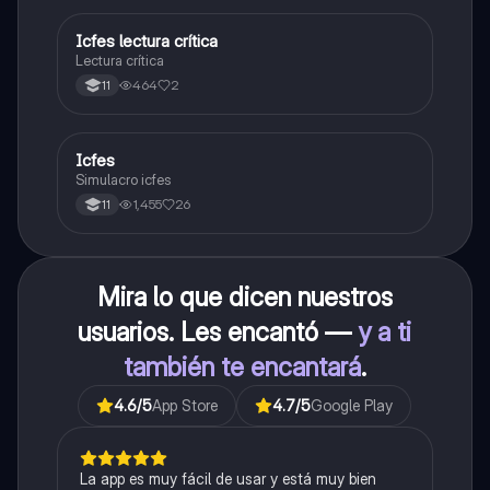
Icfes lectura crítica
Lengua Castellana
Lectura crítica
464
2
11
Icfes
ICFES: Sociales y Ciudadanas
Simulacro icfes
1,455
26
11
Mira lo que dicen nuestros
usuarios. Les encantó —
y a ti
también te encantará
.
4.6
/5
App Store
4.7
/5
Google Play
La app es muy fácil de usar y está muy bien