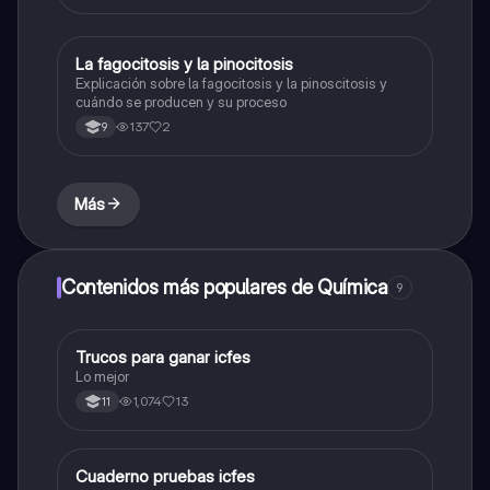
La fagocitosis y la pinocitosis
Biologia
Explicación sobre la fagocitosis y la pinoscitosis y
cuándo se producen y su proceso
137
2
9
Más
Contenidos más populares de Química
9
Trucos para ganar icfes
Química
Lo mejor
1,074
13
11
Cuaderno pruebas icfes
Biologia