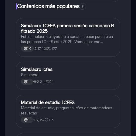
Contenidos más populares
9
Simulacro ICFES primera sesión calendario B
ICFES: Matemáticas
filtrado 2025
Este simulacro te ayudará a sacar un buen puntaje en
las pruebas ICFES este 2025. Vamos por ese
500/500. Y poder ser admitido en la universidad que
17,400
177
10
quieras, estudiar la carrera que quieres y no la que te
toque. Vamos con toda para sacar un buen puntaje.
Simulacro icfes
ICFES: Lectura Crítica
Simulacro
2,214
54
11
Material de estudio ICFES
ICFES: Matemáticas
Material de estudio, preguntas icfes de matemáticas
resueltas
7,154
113
11