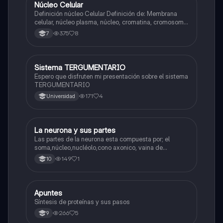
Núcleo Celular
Biologia
Definición núcleo Celular Definición de: Membrana
celular, núcleo plasma, núcleo, cromatina, cromosoma
Interfase Fases de la interfase
375
8
7
Sistema TERGUMENTARIO
Biologia
Espero que disfruten mi presentación sobre el sistema
TERGUMENTARIO
171
4
Universidad
La neurona y sus partes
Biologia
Las partes de la neurona esta compuesta por; el
soma,núcleo,nucléolo,cono axonico, vaina de
mielina,celula schwan,núcleo de schwann,nódulo de
149
1
10
Ranvier,terminal axonico Arborizacion terminal, botón
sinaptico,dentristas y sustancia de Nissi.
Apuntes
Biologia
Síntesis de proteínas y sus pasos
266
5
9