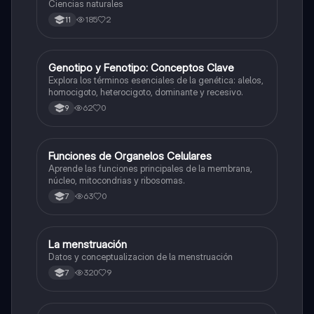
Ciencias naturales
185
2
11
G
Genotipo y Fenotipo: Conceptos Clave
Biologia
Explora los términos esenciales de la genética: alelos,
homocigoto, heterocigoto, dominante y recesivo.
62
0
9
F
Funciones de Organelos Celulares
Biologia
Aprende las funciones principales de la membrana,
núcleo, mitocondrias y ribosomas.
63
0
7
La menstruación
Biologia
Datos y conceptualizacion de la menstruación
320
9
7