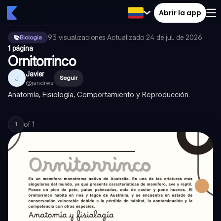
Abrir la app
93
visualizaciones
·
Actualizado
24 de jul. de 2026
·
Biologia
1 página
Ornitorrinco
Javier
J
Seguir
@
jandrws
Anatomía, Fisiología, Comportamiento y Reproducción.
of
1
1