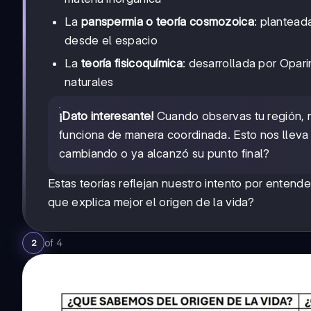
La
panspermia o teoría cosmozoica
: plantead
desde el espacio
La
teoría fisicoquímica
: desarrollada por Opar
naturales
¡Dato interesante!
Cuando observas tu región, n
funciona de manera coordinada. Esto nos lleva
cambiando o ya alcanzó su punto final?
Estas teorías reflejan nuestro intento por entend
que explica mejor el origen de la vida?
of
4
2