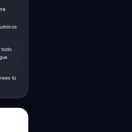
rra
químicos
o todo
igue
crees tú