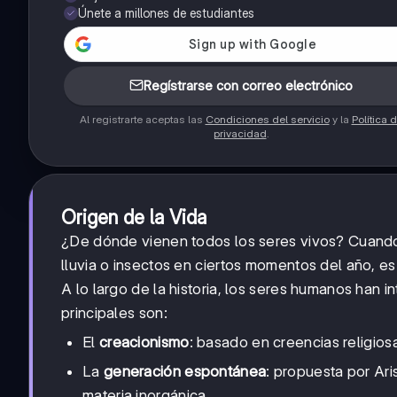
Únete a millones de estudiantes
Regístrarse con correo electrónico
Al registrarte aceptas las
Condiciones del servicio
y la
Política 
privacidad
.
Origen de la Vida
¿De dónde vienen todos los seres vivos? Cuand
lluvia o insectos en ciertos momentos del año, e
A lo largo de la historia, los seres humanos han 
principales son:
El
creacionismo
: basado en creencias religios
La
generación espontánea
: propuesta por Ari
materia inorgánica