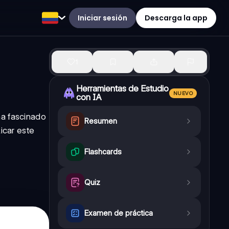
Iniciar sesión
Descarga la app
1
Herramientas de Estudio
NUEVO
con IA
ha fascinado
Resumen
icar este
Flashcards
Quiz
Examen de práctica