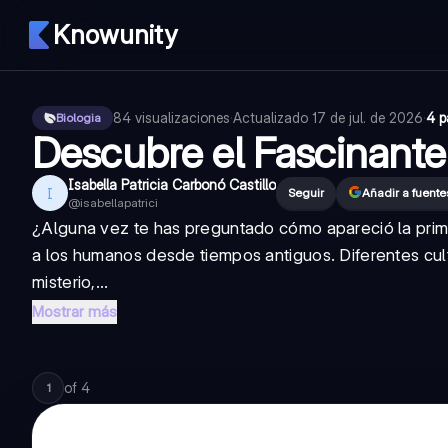
Knowunity
84
visualizaciones
·
Actualizado
17 de jul. de 2026
·
4 p
Biologia
Descubre el Fascinante 
Isabella Patricia Carbonó Castillo
I
Seguir
Añadir a fuent
@
isabellapatrici
¿Alguna vez te has preguntado cómo apareció la prime
a los humanos desde tiempos antiguos. Diferentes cultu
misterio,...
Mostrar más
of
4
1