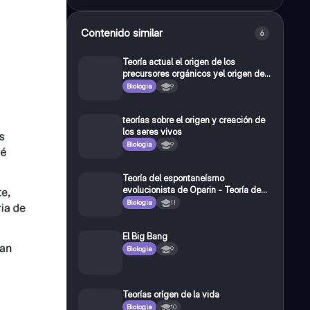
Contenido similar
6
Teoría actual el origen de los
precursores orgánicos yel origen de
las Biomoleculas
Biologia
9
teorías sobre el origen y creación de
los seres vivos
Biologia
9
Teoría del espontaneísmo
evolucionista de Oparin - Teoría de
Oparín
Biologia
11
El Big Bang
Biologia
9
Teorías orígen de la vida
Biologia
10