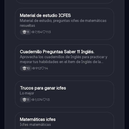
Material de estudio ICFES
ICFES: Matemáticas
Material de estudio, preguntas icfes de matemáticas
resueltas
7,154
113
11
Cuadernillo Preguntaa Saber 11 Inglés.
ICFES: Inglés
Aprovecha los cuadernillos de Inglés para practicar y
mejorar tus habilidades en el ítem de Inglés de la
Prueba Saber 11. 🫡
912
14
10
Trucos para ganar icfes
Química
Lo mejor
1,074
13
11
Matemáticas icfes
ICFES: Matemáticas
Icfes matemáticas