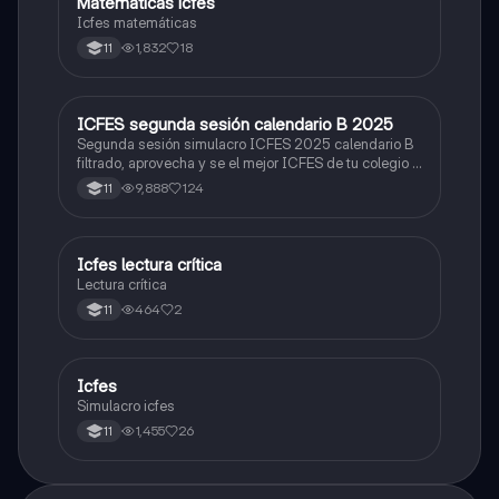
Matemáticas icfes
ICFES: Matemáticas
Icfes matemáticas
1,832
18
11
ICFES segunda sesión calendario B 2025
ICFES: Lectura Crítica
Segunda sesión simulacro ICFES 2025 calendario B
filtrado, aprovecha y se el mejor ICFES de tu colegio y
poder ingresar a universidad, y estudiar aquella
9,888
124
11
carrera con la que tanto sueñas.
Icfes lectura crítica
Lengua Castellana
Lectura crítica
464
2
11
Icfes
ICFES: Sociales y Ciudadanas
Simulacro icfes
1,455
26
11