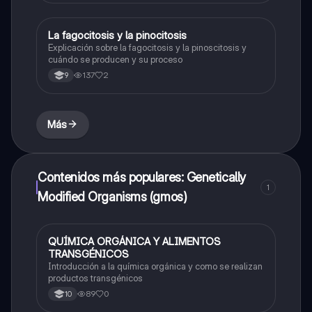
La fagocitosis y la pinocitosis
Biologia
Explicación sobre la fagocitosis y la pinoscitosis y
cuándo se producen y su proceso
137
2
9
Más
Contenidos más populares: Genetically
1
Modified Organisms (gmos)
QUÍMICA ORGÁNICA Y ALIMENTOS
Química
TRANSGÉNICOS
Introducción a la química orgánica y como se realizan
productos transgénicos
89
0
10