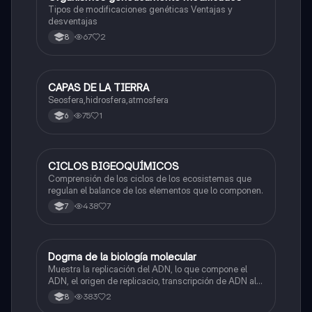
Tipos de modificaciones genéticas Ventajas y
desventajas
67
2
8
CAPAS DE LA TIERRA
Biologia
Seosfera,hidrosfera,atmosfera
75
1
6
CICLOS BIGEOQUÍMICOS
Biologia
Comprensión de los ciclos de los ecosistemas que
regulan el balance de los elementos que lo componen.
438
7
7
Dogma de la biología molecular
Biologia
Muestra la replicación del ADN, lo que compone el
ADN, el origen de replicacio, transcripción de ADN al
ARN y traducción de ARN a proteína.
383
2
8