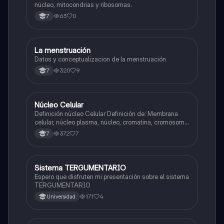
núcleo, mitocondrias y ribosomas.
63
0
7
La menstruación
Biologia
Datos y conceptualizacion de la menstruación
320
9
7
Núcleo Celular
Biologia
Definición núcleo Celular Definición de: Membrana
celular, núcleo plasma, núcleo, cromatina, cromosoma
Interfase Fases de la interfase
372
7
7
Sistema TERGUMENTARIO
Biologia
Espero que disfruten mi presentación sobre el sistema
TERGUMENTARIO
171
4
Universidad