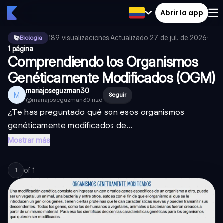
Abrir la app
189
visualizaciones
·
Actualizado
27 de jul. de 2026
·
Biologia
1 página
Comprendiendo los Organismos
Genéticamente Modificados (OGM)
mariajoseguzman30
M
Seguir
@
mariajoseguzman30_rrzd
¿Te has preguntado qué son esos organismos
genéticamente modificados de...
Mostrar más
of
1
1