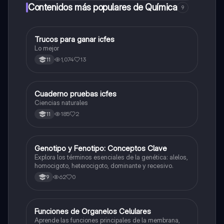
Contenidos más populares de Química
9
Trucos para ganar icfes
Química
Lo mejor
1,074
13
11
Cuaderno pruebas icfes
Biologia
Ciencias naturales
185
2
11
G
Genotipo y Fenotipo: Conceptos Clave
Biologia
Explora los términos esenciales de la genética: alelos,
homocigoto, heterocigoto, dominante y recesivo.
62
0
9
F
Funciones de Organelos Celulares
Biologia
Aprende las funciones principales de la membrana,