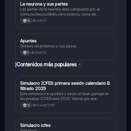
La neurona y sus partes
Biologia
Las partes de la neurona esta compuesta por; el
soma,núcleo,nucléolo,cono axonico, vaina de
mielina,celula schwan,núcleo de schwann,nódulo de
149
1
10
Ranvier,terminal axonico Arborizacion terminal, botón
sinaptico,dentristas y sustancia de Nissi.
Apuntes
Biologia
Síntesis de proteínas y sus pasos
266
5
9
Contenidos más populares
9
Simulacro ICFES primera sesión calendario B
ICFES: Matemáticas
filtrado 2025
Este simulacro te ayudará a sacar un buen puntaje en
las pruebas ICFES este 2025. Vamos por ese
500/500. Y poder ser admitido en la universidad que
17,400
177
10
quieras, estudiar la carrera que quieres y no la que te
toque. Vamos con toda para sacar un buen puntaje.
Simulacro icfes
ICFES: Lectura Crítica
Simulacro