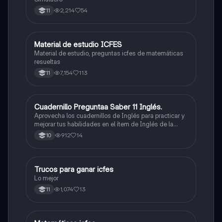
2,214
54
11
Material de estudio ICFES
ICFES: Matemáticas
Material de estudio, preguntas icfes de matemáticas
resueltas
7,154
113
11
Cuadernillo Preguntaa Saber 11 Inglés.
ICFES: Inglés
Aprovecha los cuadernillos de Inglés para practicar y
mejorar tus habilidades en el ítem de Inglés de la
Prueba Saber 11. 🫡
912
14
10
Trucos para ganar icfes
Química
Lo mejor
1,074
13
11