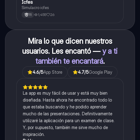
Icfes
ICFES: Sociales y Ciudadanas
Simulacro icfes
1,455
26
11
Mira lo que dicen nuestros
usuarios. Les encantó —
y a ti
también te encantará
.
4.6
/5
App Store
4.7
/5
Google Play
La app es muy fácil de usar y está muy bien
diseñada. Hasta ahora he encontrado todo lo
que estaba buscando y he podido aprender
mucho de las presentaciones. Definitivamente
utilizaré la aplicación para un examen de clase.
Y, por supuesto, también me sirve mucho de
inspiración.