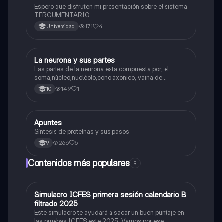
Espero que disfruten mi presentación sobre el sistema
TERGUMENTARIO
171
4
Universidad
La neurona y sus partes
Biologia
Las partes de la neurona esta compuesta por; el
soma,núcleo,nucléolo,cono axonico, vaina de
mielina,celula schwan,núcleo de schwann,nódulo de
149
1
10
Ranvier,terminal axonico Arborizacion terminal, botón
sinaptico,dentristas y sustancia de Nissi.
Apuntes
Biologia
Síntesis de proteínas y sus pasos
266
5
9
Contenidos más populares
9
Simulacro ICFES primera sesión calendario B
ICFES: Matemáticas
filtrado 2025
Este simulacro te ayudará a sacar un buen puntaje en
las pruebas ICFES este 2025. Vamos por ese