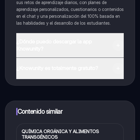
sus retos de aprendizaje diarios, con planes de
aprendizaje personalizados, cuestionarios o contenidos
en el chat y una personalización del 100% basada en
las habilidades y el desarrollo de los estudiantes.
¿Dónde puedo descargar la app
Knowunity?
Puedes descargar la app en Google Play Store y Apple
App Store.
¿Knowunity es totalmente gratuito?
¡Sí lo es! Tienes acceso totalmente gratuito a todo el
contenido de la app, puedes chatear con otros
alumnos y recibir ayuda inmeditamente. Puedes ganar
dinero utilizando la aplicación, que te permitirá acceder
a determinadas funciones.
Contenido similar
QUÍMICA ORGÁNICA Y ALIMENTOS
Química
TRANSGÉNICOS