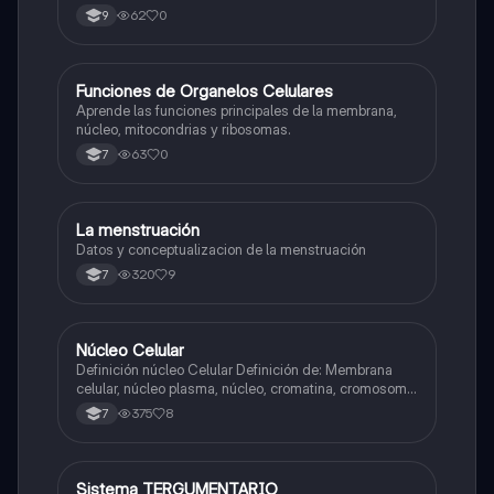
62
0
9
F
Funciones de Organelos Celulares
Biologia
Aprende las funciones principales de la membrana,
núcleo, mitocondrias y ribosomas.
63
0
7
La menstruación
Biologia
Datos y conceptualizacion de la menstruación
320
9
7
Núcleo Celular
Biologia
Definición núcleo Celular Definición de: Membrana
celular, núcleo plasma, núcleo, cromatina, cromosoma
Interfase Fases de la interfase
375
8
7
Sistema TERGUMENTARIO
Biologia