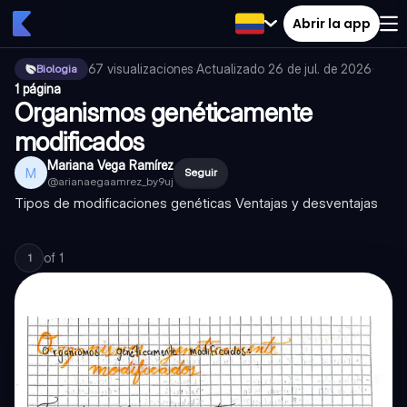
Abrir la app
67
visualizaciones
·
Actualizado
26 de jul. de 2026
·
Biologia
1 página
Organismos genéticamente
modificados
Mariana Vega Ramírez
M
Seguir
@
arianaegaamrez_by9uj
Tipos de modificaciones genéticas Ventajas y desventajas
of
1
1