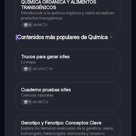
QUÍMICA ORGÁNICA Y ALIMENTOS
Química
TRANSGÉNICOS
Introducción a la química orgánica y como se realizan
productos transgénicos
89
0
10
Contenidos más populares de Química
9
Trucos para ganar icfes
Química
Lo mejor
1,074
13
11
Cuaderno pruebas icfes
Biologia
Ciencias naturales
185
2
11
G
Genotipo y Fenotipo: Conceptos Clave
Biologia
Explora los términos esenciales de la genética: alelos,
homocigoto, heterocigoto, dominante y recesivo.