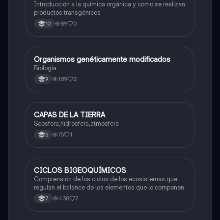
Introducción a la química orgánica y como se realizan
productos transgénicos
89
0
10
Organismos genéticamente modificados
Biologia
Biología
189
2
9
CAPAS DE LA TIERRA
Biologia
Seosfera,hidrosfera,atmosfera
75
1
6
CICLOS BIGEOQUÍMICOS
Biologia
Comprensión de los ciclos de los ecosistemas que
regulan el balance de los elementos que lo componen.
438
7
7