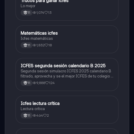
Trucos para ganar icfes
Química
Lo mejor
1,074
13
11
Matemáticas icfes
ICFES: Matemáticas
Icfes matemáticas
1,832
18
11
ICFES segunda sesión calendario B 2025
ICFES: Lectura Crítica
Segunda sesión simulacro ICFES 2025 calendario B
filtrado, aprovecha y se el mejor ICFES de tu colegio y
poder ingresar a universidad, y estudiar aquella
9,888
124
11
carrera con la que tanto sueñas.
Icfes lectura crítica
Lengua Castellana
Lectura crítica
464
2
11