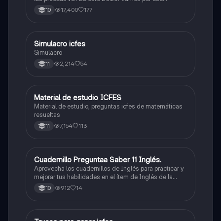
500/500. Y poder ser admitido en la universidad que
17,400
177
10
quieras, estudiar la carrera que quieres y no la que te
toque. Vamos con toda para sacar un buen puntaje.
Simulacro icfes
ICFES: Lectura Crítica
Simulacro
2,214
54
11
Material de estudio ICFES
ICFES: Matemáticas
Material de estudio, preguntas icfes de matemáticas
resueltas
7,154
113
11
Cuadernillo Preguntaa Saber 11 Inglés.
ICFES: Inglés
Aprovecha los cuadernillos de Inglés para practicar y
mejorar tus habilidades en el ítem de Inglés de la
Prueba Saber 11. 🫡
912
14
10