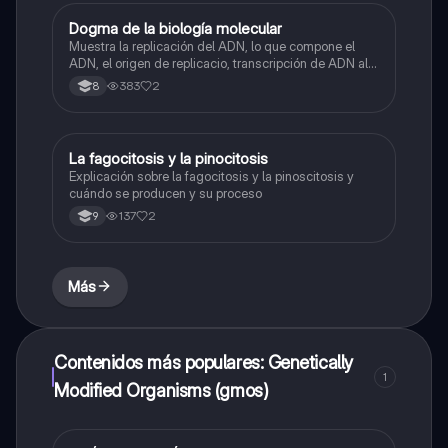
Dogma de la biología molecular
Biologia
Muestra la replicación del ADN, lo que compone el
ADN, el origen de replicacio, transcripción de ADN al
ARN y traducción de ARN a proteína.
383
2
8
La fagocitosis y la pinocitosis
Biologia
Explicación sobre la fagocitosis y la pinoscitosis y
cuándo se producen y su proceso
137
2
9
Más
Contenidos más populares: Genetically
1
Modified Organisms (gmos)