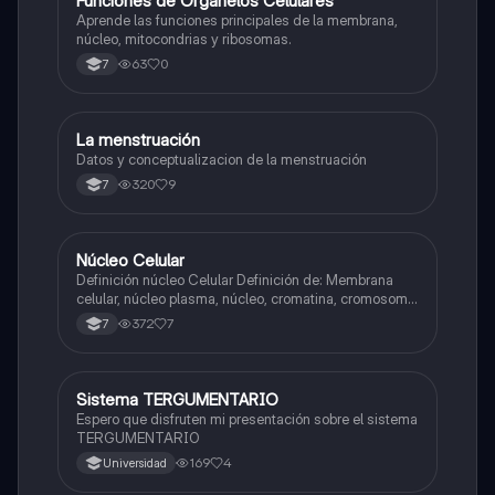
F
Funciones de Organelos Celulares
Biologia
Aprende las funciones principales de la membrana,
núcleo, mitocondrias y ribosomas.
63
0
7
La menstruación
Biologia
Datos y conceptualizacion de la menstruación
320
9
7
Núcleo Celular
Biologia
Definición núcleo Celular Definición de: Membrana
celular, núcleo plasma, núcleo, cromatina, cromosoma
Interfase Fases de la interfase
372
7
7
Sistema TERGUMENTARIO
Biologia
Espero que disfruten mi presentación sobre el sistema
TERGUMENTARIO
169
4
Universidad