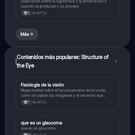
Explicación sobre la fagocitosis y la pinoscitosis y
cuándo se producen y su proceso
137
2
9
Más
Contenidos más populares: Structure of
2
the Eye
Fisiología de la visión
Biologia
Mapa mental sobre el funcionamiento de la visión,
como se captan las imágenes y el recorrido que
hacen. Estructuras y funciones del ojo.
63
0
7
que es un glaucoma
Biologia
que es un glaucoma
41
0