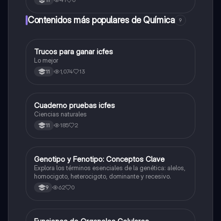
11
Contenidos más populares de Química
9
Trucos para ganar icfes
Química
Lo mejor
1,074
13
11
Cuaderno pruebas icfes
Biologia
Ciencias naturales
185
2
11
G
Genotipo y Fenotipo: Conceptos Clave
Biologia
Explora los términos esenciales de la genética: alelos,
homocigoto, heterocigoto, dominante y recesivo.
62
0
9