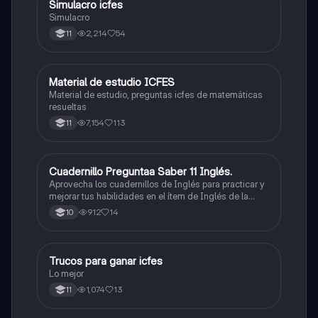
Simulacro icfes
ICFES: Lectura Crítica
Simulacro
2,214
54
11
Material de estudio ICFES
ICFES: Matemáticas
Material de estudio, preguntas icfes de matemáticas
resueltas
7,154
113
11
Cuadernillo Preguntaa Saber 11 Inglés.
ICFES: Inglés
Aprovecha los cuadernillos de Inglés para practicar y
mejorar tus habilidades en el ítem de Inglés de la
Prueba Saber 11. 🫡
912
14
10
Trucos para ganar icfes
Química
Lo mejor
1,074
13
11