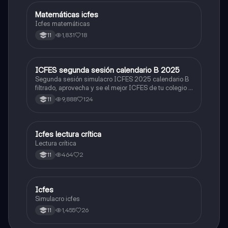
Matemáticas icfes
ICFES: Matemáticas
Icfes matemáticas
1,831
18
11
ICFES segunda sesión calendario B 2025
ICFES: Lectura Crítica
Segunda sesión simulacro ICFES 2025 calendario B
filtrado, aprovecha y se el mejor ICFES de tu colegio y
poder ingresar a universidad, y estudiar aquella
9,888
124
11
carrera con la que tanto sueñas.
Icfes lectura crítica
Lengua Castellana
Lectura crítica
464
2
11
Icfes
ICFES: Sociales y Ciudadanas
Simulacro icfes
1,455
26
11