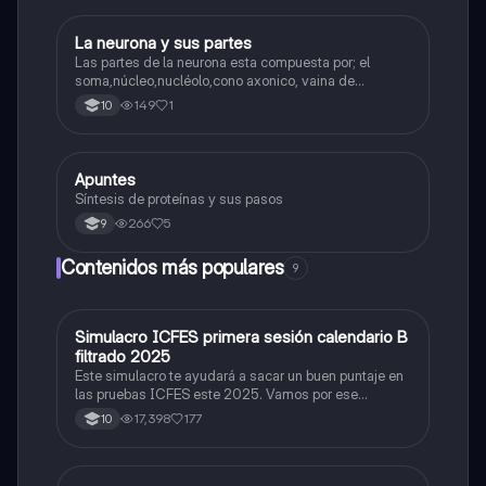
La neurona y sus partes
Biologia
Las partes de la neurona esta compuesta por; el
soma,núcleo,nucléolo,cono axonico, vaina de
mielina,celula schwan,núcleo de schwann,nódulo de
149
1
10
Ranvier,terminal axonico Arborizacion terminal, botón
sinaptico,dentristas y sustancia de Nissi.
Apuntes
Biologia
Síntesis de proteínas y sus pasos
266
5
9
Contenidos más populares
9
Simulacro ICFES primera sesión calendario B
ICFES: Matemáticas
filtrado 2025
Este simulacro te ayudará a sacar un buen puntaje en
las pruebas ICFES este 2025. Vamos por ese
500/500. Y poder ser admitido en la universidad que
17,398
177
10
quieras, estudiar la carrera que quieres y no la que te
toque. Vamos con toda para sacar un buen puntaje.