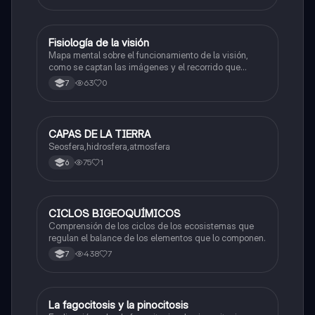
Fisiología de la visión
Biologia
Mapa mental sobre el funcionamiento de la visión,
como se captan las imágenes y el recorrido que
hacen. Estructuras y funciones del ojo.
63
0
7
CAPAS DE LA TIERRA
Biologia
Seosfera,hidrosfera,atmosfera
75
1
6
CICLOS BIGEOQUÍMICOS
Biologia
Comprensión de los ciclos de los ecosistemas que
regulan el balance de los elementos que lo componen.
438
7
7
La fagocitosis y la pinocitosis
Biologia