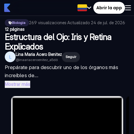
Abrir la app
269
visualizaciones
·
Actualizado
24 de jul. de 2026
·
Biologia
12 páginas
Estructura del Ojo: Iris y Retina
Explicados
Lina Maria Acero Benitez
L
Seguir
@
inaariaceroenitez_a5d6
Prepárate para descubrir uno de los órganos más
increíbles de...
Mostrar más