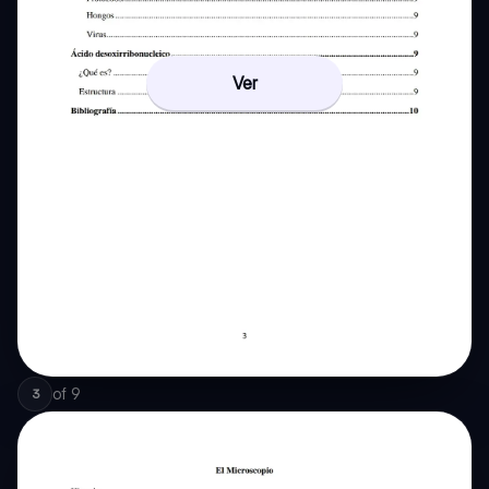
Ver
of
9
3