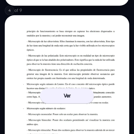
of
9
4
Ver