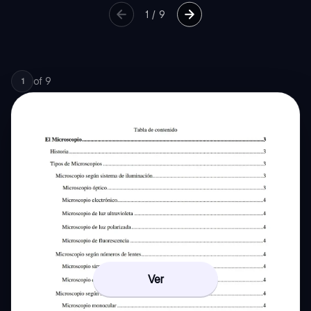
1
/
9
of
9
1
Ver