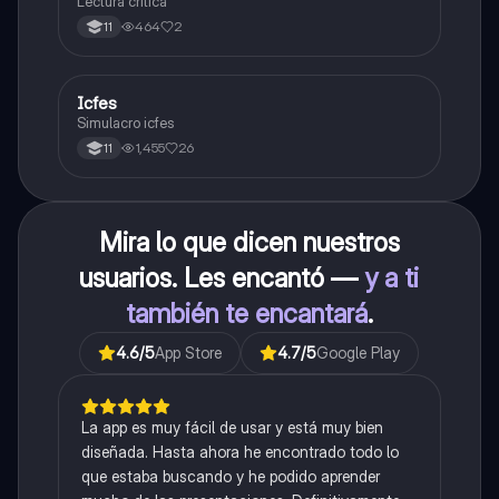
Lectura crítica
464
2
11
Icfes
ICFES: Sociales y Ciudadanas
Simulacro icfes
1,455
26
11
Mira lo que dicen nuestros
usuarios. Les encantó —
y a ti
también te encantará
.
4.6
/5
App Store
4.7
/5
Google Play
La app es muy fácil de usar y está muy bien
diseñada. Hasta ahora he encontrado todo lo
que estaba buscando y he podido aprender