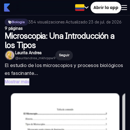
Abrir la app
354
visualizaciones
·
Actualizado
23 de jul. de 2026
·
Biologia
9 páginas
Microscopia: Una Introducción a
los Tipos
Laurita Andrea
Seguir
@
auritandrea_mkhrppw9
El estudio de los microscopios y procesos biológicos
es fascinante...
Mostrar más