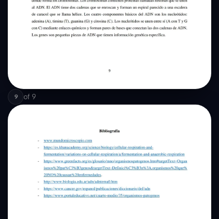
of
9
9