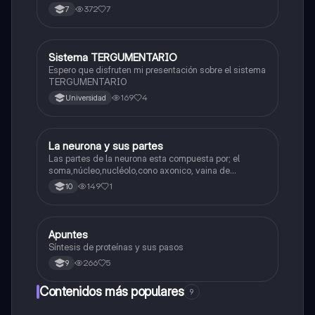
Interfase Fases de la interfase
372
7
7
Sistema TERGUMENTARIO
Biologia
Espero que disfruten mi presentación sobre el sistema
TERGUMENTARIO
169
4
Universidad
La neurona y sus partes
Biologia
Las partes de la neurona esta compuesta por; el
soma,núcleo,nucléolo,cono axonico, vaina de
mielina,celula schwan,núcleo de schwann,nódulo de
149
1
10
Ranvier,terminal axonico Arborizacion terminal, botón
sinaptico,dentristas y sustancia de Nissi.
Apuntes
Biologia
Síntesis de proteínas y sus pasos
266
5
9
Contenidos más populares
9