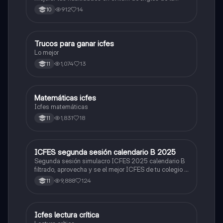
Prueba Saber 11. 🫡
912
14
10
Trucos para ganar icfes
Química
Lo mejor
1,074
13
11
Matemáticas icfes
ICFES: Matemáticas
Icfes matemáticas
1,831
18
11
ICFES segunda sesión calendario B 2025
ICFES: Lectura Crítica
Segunda sesión simulacro ICFES 2025 calendario B
filtrado, aprovecha y se el mejor ICFES de tu colegio y
poder ingresar a universidad, y estudiar aquella
9,888
124
11
carrera con la que tanto sueñas.
Icfes lectura crítica
Lengua Castellana