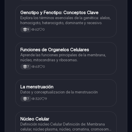
G
Genotipo y Fenotipo: Conceptos Clave
Biologia
Explora los términos esenciales de la genética: alelos,
homocigoto, heterocigoto, dominante y recesivo.
62
0
9
F
Funciones de Organelos Celulares
Biologia
Aprende las funciones principales de la membrana,
núcleo, mitocondrias y ribosomas.
63
0
7
La menstruación
Biologia
Datos y conceptualizacion de la menstruación
320
9
7
Núcleo Celular
Biologia
Definición núcleo Celular Definición de: Membrana
celular, núcleo plasma, núcleo, cromatina, cromosoma