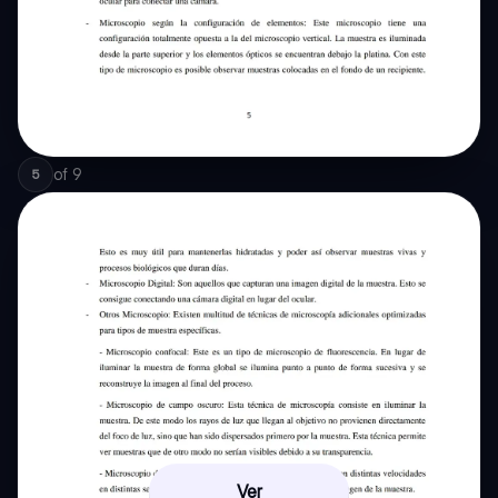
of
9
5
Ver