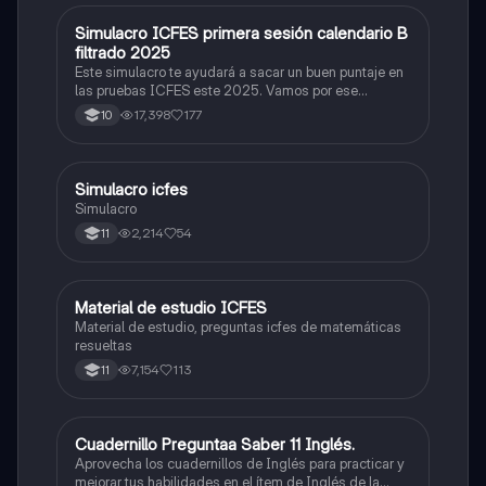
Simulacro ICFES primera sesión calendario B
ICFES: Matemáticas
filtrado 2025
Este simulacro te ayudará a sacar un buen puntaje en
las pruebas ICFES este 2025. Vamos por ese
500/500. Y poder ser admitido en la universidad que
17,398
177
10
quieras, estudiar la carrera que quieres y no la que te
toque. Vamos con toda para sacar un buen puntaje.
Simulacro icfes
ICFES: Lectura Crítica
Simulacro
2,214
54
11
Material de estudio ICFES
ICFES: Matemáticas
Material de estudio, preguntas icfes de matemáticas
resueltas
7,154
113
11
Cuadernillo Preguntaa Saber 11 Inglés.
ICFES: Inglés
Aprovecha los cuadernillos de Inglés para practicar y
mejorar tus habilidades en el ítem de Inglés de la