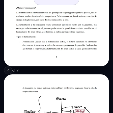
of
9
6