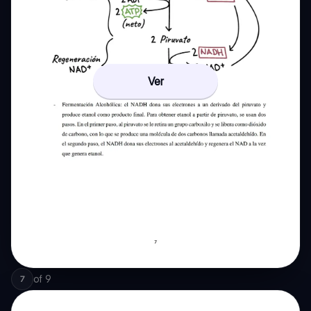
Ver
of
9
7