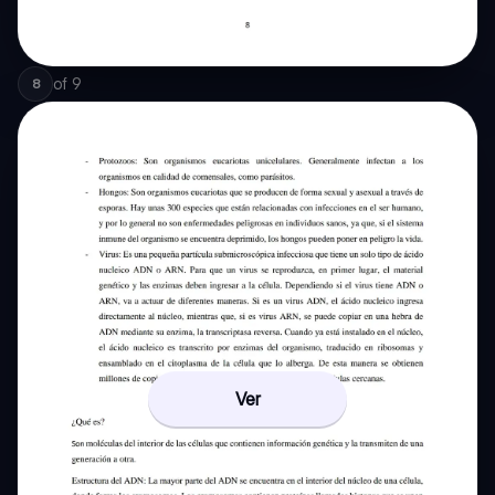
of
9
8
Ver