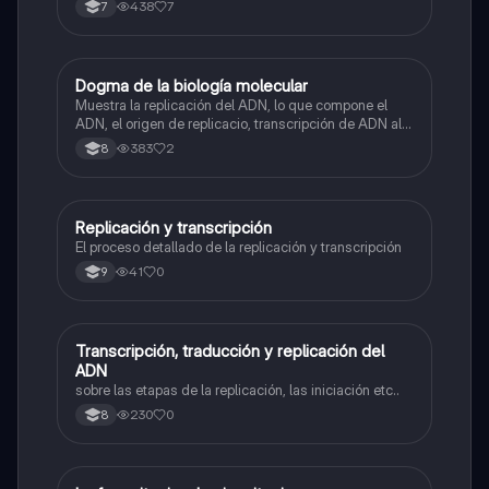
438
7
7
Dogma de la biología molecular
Biologia
Muestra la replicación del ADN, lo que compone el
ADN, el origen de replicacio, transcripción de ADN al
ARN y traducción de ARN a proteína.
383
2
8
Replicación y transcripción
Biologia
El proceso detallado de la replicación y transcripción
41
0
9
Transcripción, traducción y replicación del
Biologia
ADN
sobre las etapas de la replicación, las iniciación etc..
230
0
8