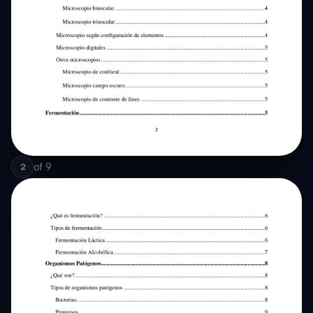
of
9
2