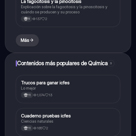
La fagocitosis y la pinocitosis
Biologia
Explicación sobre la fagocitosis y la pinoscitosis y
cuándo se producen y su proceso
137
2
9
Más
Contenidos más populares de Química
9
Trucos para ganar icfes
Química
Lo mejor
1,074
13
11
Cuaderno pruebas icfes
Biologia
Ciencias naturales
185
2
11