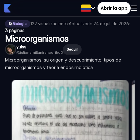
Abrir la app
122
visualizaciones
·
Actualizado
24 de jul. de 2026
·
Biologia
3 páginas
Microorganismos
yulss
Seguir
@
julianamillanfranco_jhd0
Microorganismos, su origen y descubrimiento, tipos de
microorganismos y teoría endosimbiotica