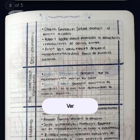
of
3
2
Ver