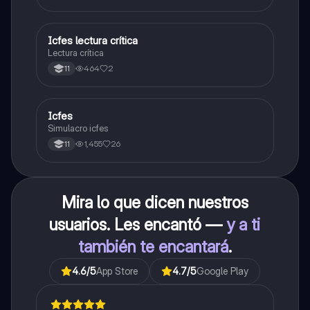
carrera con la que tanto sueñas.
Icfes lectura crítica
Lengua Castellana
Lectura crítica
464
2
11
Icfes
ICFES: Sociales y Ciudadanas
Simulacro icfes
1,455
26
11
Mira lo que dicen nuestros
usuarios. Les encantó —
y a ti
también te encantará
.
4.6
/5
App Store
4.7
/5
Google Play