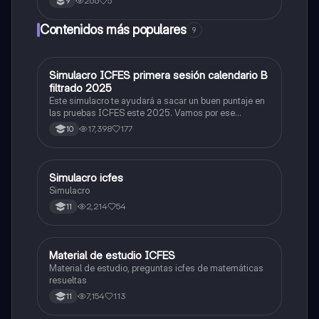
266
5
9
Contenidos más populares
9
Simulacro ICFES primera sesión calendario B
ICFES: Matemáticas
filtrado 2025
Este simulacro te ayudará a sacar un buen puntaje en
las pruebas ICFES este 2025. Vamos por ese
500/500. Y poder ser admitido en la universidad que
17,398
177
10
quieras, estudiar la carrera que quieres y no la que te
toque. Vamos con toda para sacar un buen puntaje.
Simulacro icfes
ICFES: Lectura Crítica
Simulacro
2,214
54
11
Material de estudio ICFES
ICFES: Matemáticas
Material de estudio, preguntas icfes de matemáticas
resueltas
7,154
113
11