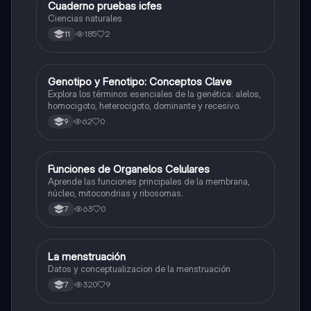
Cuaderno pruebas icfes
Biologia
Ciencias naturales
185
2
11
G
Genotipo y Fenotipo: Conceptos Clave
Biologia
Explora los términos esenciales de la genética: alelos,
homocigoto, heterocigoto, dominante y recesivo.
62
0
9
F
Funciones de Organelos Celulares
Biologia
Aprende las funciones principales de la membrana,
núcleo, mitocondrias y ribosomas.
63
0
7
La menstruación
Biologia
Datos y conceptualizacion de la menstruación
320
9
7