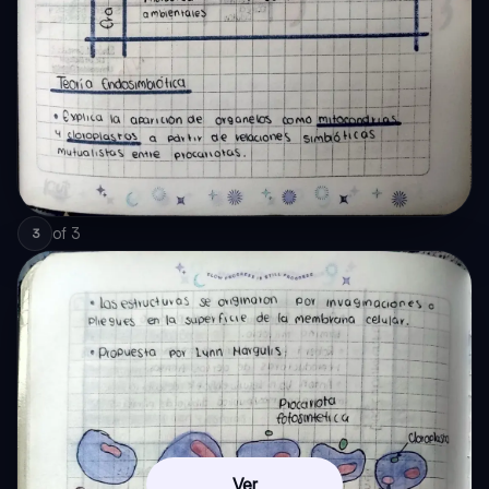
of
3
3
Ver