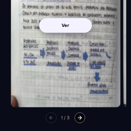
Ver
1
/
3