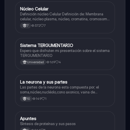
Núcleo Celular
Biologia
Definición núcleo Celular Definición de: Membrana
celular, núcleo plasma, núcleo, cromatina, cromosoma
Interfase Fases de la interfase
372
7
7
Sistema TERGUMENTARIO
Biologia
Espero que disfruten mi presentación sobre el sistema
TERGUMENTARIO
169
4
Universidad
La neurona y sus partes
Biologia
Las partes de la neurona esta compuesta por; el
soma,núcleo,nucléolo,cono axonico, vaina de
mielina,celula schwan,núcleo de schwann,nódulo de
149
1
10
Ranvier,terminal axonico Arborizacion terminal, botón
sinaptico,dentristas y sustancia de Nissi.
Apuntes
Biologia
Síntesis de proteínas y sus pasos