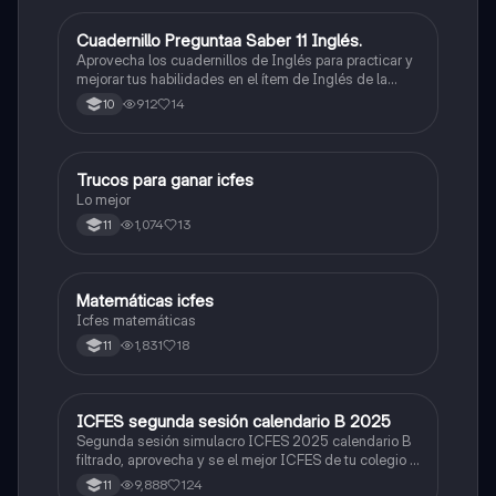
Cuadernillo Preguntaa Saber 11 Inglés.
ICFES: Inglés
Aprovecha los cuadernillos de Inglés para practicar y
mejorar tus habilidades en el ítem de Inglés de la
Prueba Saber 11. 🫡
912
14
10
Trucos para ganar icfes
Química
Lo mejor
1,074
13
11
Matemáticas icfes
ICFES: Matemáticas
Icfes matemáticas
1,831
18
11
ICFES segunda sesión calendario B 2025
ICFES: Lectura Crítica
Segunda sesión simulacro ICFES 2025 calendario B
filtrado, aprovecha y se el mejor ICFES de tu colegio y
poder ingresar a universidad, y estudiar aquella
9,888
124
11