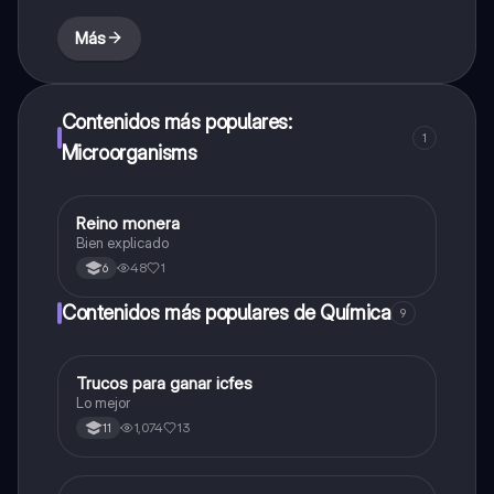
Más
Contenidos más populares:
1
Microorganisms
Reino monera
Biologia
Bien explicado
48
1
6
Contenidos más populares de Química
9
Trucos para ganar icfes
Química
Lo mejor
1,074
13
11