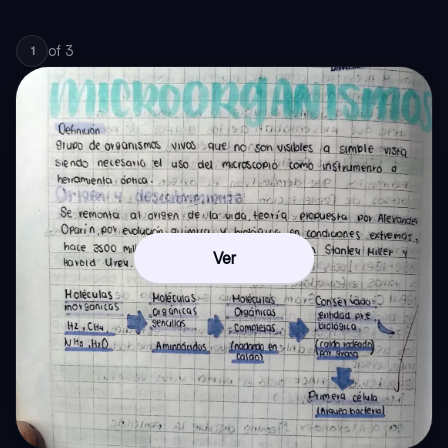
of
3
1
Ver