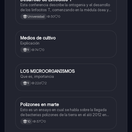
Esta conferencia describe la ontogenia y el desarrollo
de los linfocitos T, comenzando en la médula ósea y
continuando en el timo, incluyendo la activación del
30
0
Universidad
receptor Notch-1 y la reorganización de los genes del
TCR.
Medios de cultivo
Biologia
Explicación
74
0
9
LOS MICROORGANISMOS
Biologia
Que es, importancia
226
2
9
Polizones en marte
Biologia
Esto es un ensayo en cual se habla sobre la llegada
de bacterias polizones de la tierra en el aló 2012 en
marte
37
0
10