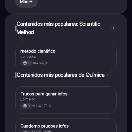
Más
Contenidos más populares: Scientific
1
Method
metodo cientifico
Química
concepto
436
5
10
Contenidos más populares de Química
9
Trucos para ganar icfes
Química
Lo mejor
1,074
13
11
Cuaderno pruebas icfes
Biologia
Ciencias naturales