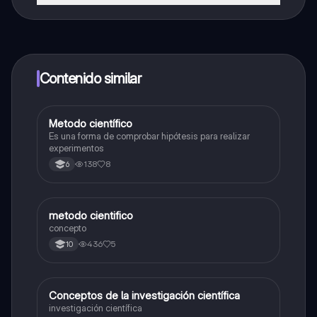
¡Sí lo es! Tienes acceso totalmente gratuito a todo el
contenido de la app, puedes chatear con otros
alumnos y recibir ayuda inmeditamente. Puedes ganar
dinero utilizando la aplicación, que te permitirá acceder
a determinadas funciones.
Contenido similar
Metodo científico
Biologia
Es una forma de comprobar hipótesis para realizar
experimentos
138
8
6
metodo cientifico
Química
concepto
436
5
10
Conceptos de la investigación científica
Biologia
investigación científica