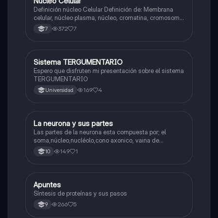
Núcleo Celular
Biologia
Definición núcleo Celular Definición de: Membrana
celular, núcleo plasma, núcleo, cromatina, cromosoma
Interfase Fases de la interfase
372
7
7
Sistema TERGUMENTARIO
Biologia
Espero que disfruten mi presentación sobre el sistema
TERGUMENTARIO
169
4
Universidad
La neurona y sus partes
Biologia
Las partes de la neurona esta compuesta por; el
soma,núcleo,nucléolo,cono axonico, vaina de
mielina,celula schwan,núcleo de schwann,nódulo de
149
1
10
Ranvier,terminal axonico Arborizacion terminal, botón
sinaptico,dentristas y sustancia de Nissi.
Apuntes
Biologia
Síntesis de proteínas y sus pasos
266
5
9