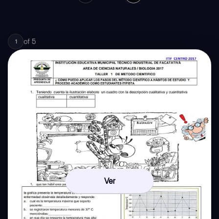
of
5
1
Ver