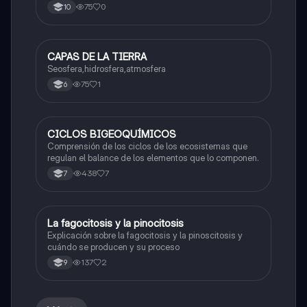
75
0
10
CAPAS DE LA TIERRA
Biologia
Seosfera,hidrosfera,atmosfera
75
1
6
CICLOS BIGEOQUÍMICOS
Biologia
Comprensión de los ciclos de los ecosistemas que
regulan el balance de los elementos que lo componen.
438
7
7
La fagocitosis y la pinocitosis
Biologia
Explicación sobre la fagocitosis y la pinoscitosis y
cuándo se producen y su proceso
137
2
9