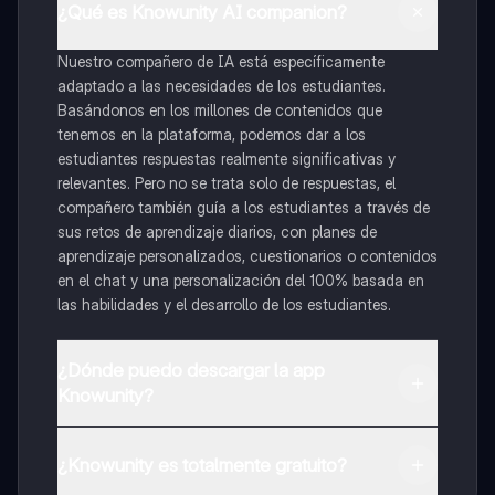
¿Qué es Knowunity AI companion?
Nuestro compañero de IA está específicamente
adaptado a las necesidades de los estudiantes.
Basándonos en los millones de contenidos que
tenemos en la plataforma, podemos dar a los
estudiantes respuestas realmente significativas y
relevantes. Pero no se trata solo de respuestas, el
compañero también guía a los estudiantes a través de
sus retos de aprendizaje diarios, con planes de
aprendizaje personalizados, cuestionarios o contenidos
en el chat y una personalización del 100% basada en
las habilidades y el desarrollo de los estudiantes.
¿Dónde puedo descargar la app
Knowunity?
Puedes descargar la app en Google Play Store y Apple
App Store.
¿Knowunity es totalmente gratuito?