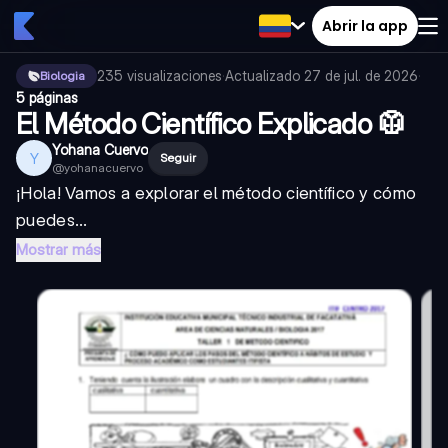
Abrir la app
235
visualizaciones
·
Actualizado
27 de jul. de 2026
·
Biologia
5 páginas
El Método Científico Explicado 🥼
Yohana Cuervo
Y
Seguir
@
yohanacuervo
¡Hola! Vamos a explorar el método científico y cómo
puedes...
Mostrar más