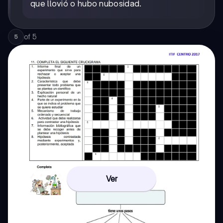
que llovió o hubo nubosidad.
of
5
5
Ver