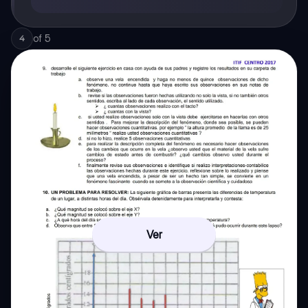
of
5
4
Ver