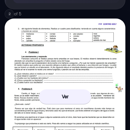
of
5
2
Ver