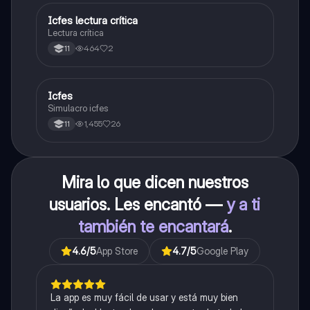
Icfes lectura crítica
Lengua Castellana
Lectura crítica
464
2
11
Icfes
ICFES: Sociales y Ciudadanas
Simulacro icfes
1,455
26
11
Mira lo que dicen nuestros
usuarios. Les encantó —
y a ti
también te encantará
.
4.6
/5
App Store
4.7
/5
Google Play
La app es muy fácil de usar y está muy bien