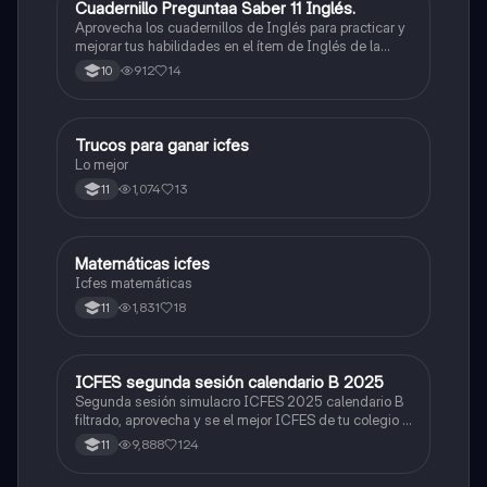
Cuadernillo Preguntaa Saber 11 Inglés.
ICFES: Inglés
Aprovecha los cuadernillos de Inglés para practicar y
mejorar tus habilidades en el ítem de Inglés de la
Prueba Saber 11. 🫡
912
14
10
Trucos para ganar icfes
Química
Lo mejor
1,074
13
11
Matemáticas icfes
ICFES: Matemáticas
Icfes matemáticas
1,831
18
11
ICFES segunda sesión calendario B 2025
ICFES: Lectura Crítica
Segunda sesión simulacro ICFES 2025 calendario B
filtrado, aprovecha y se el mejor ICFES de tu colegio y
poder ingresar a universidad, y estudiar aquella
9,888
124
11
carrera con la que tanto sueñas.