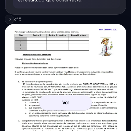
of
5
3
Ver