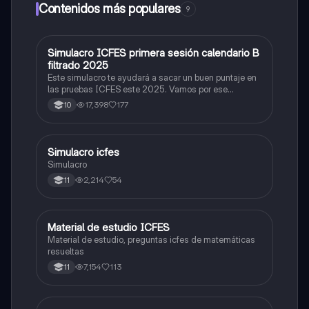
Contenidos más populares
9
Simulacro ICFES primera sesión calendario B
ICFES: Matemáticas
filtrado 2025
Este simulacro te ayudará a sacar un buen puntaje en
las pruebas ICFES este 2025. Vamos por ese
500/500. Y poder ser admitido en la universidad que
17,398
177
10
quieras, estudiar la carrera que quieres y no la que te
toque. Vamos con toda para sacar un buen puntaje.
Simulacro icfes
ICFES: Lectura Crítica
Simulacro
2,214
54
11
Material de estudio ICFES
ICFES: Matemáticas
Material de estudio, preguntas icfes de matemáticas
resueltas
7,154
113
11