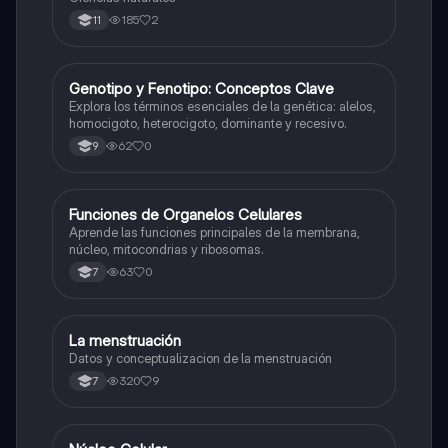
185
2
11
G
Genotipo y Fenotipo: Conceptos Clave
Biologia
Explora los términos esenciales de la genética: alelos,
homocigoto, heterocigoto, dominante y recesivo.
62
0
9
F
Funciones de Organelos Celulares
Biologia
Aprende las funciones principales de la membrana,
núcleo, mitocondrias y ribosomas.
63
0
7
La menstruación
Biologia
Datos y conceptualizacion de la menstruación
320
9
7