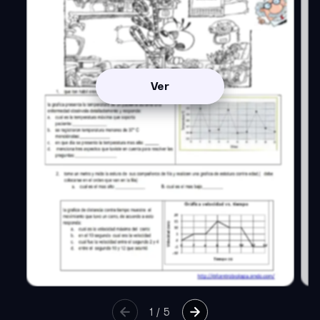
Ver
1
/
5