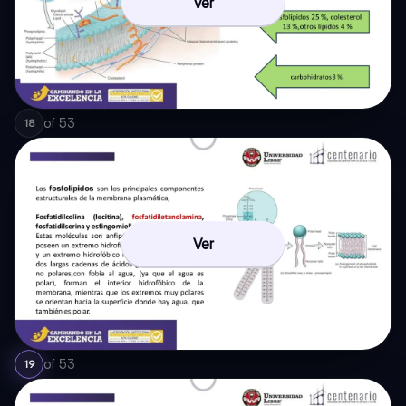
Ver
of
53
18
Ver
of
53
19