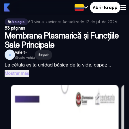
Abrir la app
60
visualizaciones
·
Actualizado
17 de jul. de 2026
·
Biologia
53 páginas
Membrana Plasmarică și Funcțiile
Sale Principale
vale ✨
V
Seguir
@
vale_vphtu
La célula es la unidad básica de la vida, capaz...
Mostrar más