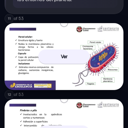
of
53
11
Ver
of
53
12