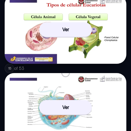
Ver
of
53
15
Ver