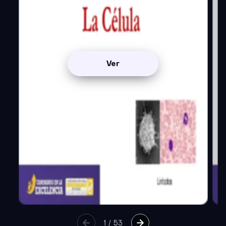
Ver
1
/
53