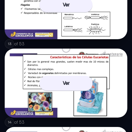
Ver
of
53
13
Ver
of
53
14