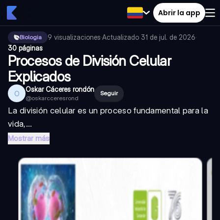
Abrir la app
9
visualizaciones
·
Actualizado
31 de jul. de 2026
·
Biologia
30 páginas
Procesos de División Celular
Explicados
Oskar Cáceres rondón
O
Seguir
@
oskarcceresrond
La división celular es un proceso fundamental para la
vida,...
Mostrar más