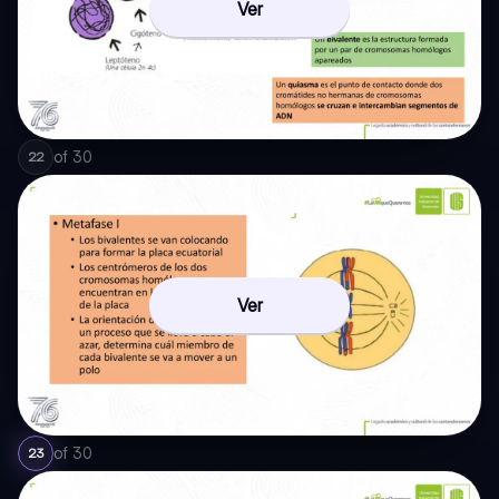
Ver
of
30
22
Ver
of
30
23