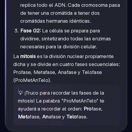
replica todo el ADN. Cada cromosoma pasa
de tener una cromátida a tener dos
cromátidas hermanas idénticas.
Fase G2:
La célula se prepara para
dividirse, sintetizando todas las enzimas
necesarias para la división celular.
La
mitosis
es la división nuclear propiamente
dicha y se divide en cuatro fases secuenciales:
Profase, Metafase, Anafase y Telofase
(ProMetAnTelo).
💡 ¡Truco para recordar las fases de la
mitosis! La palabra "ProMetAnTelo" te
ayudará a recordar el orden:
Pro
fase,
Met
afase,
An
afase y
Telo
fase.