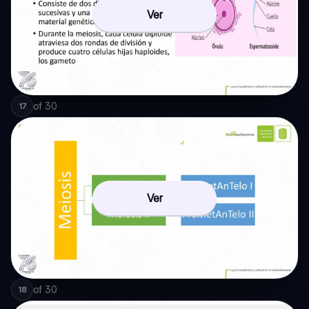
Ver
of
30
17
Ver
of
30
18