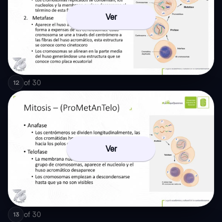
Ver
of
30
12
Ver
of
30
13