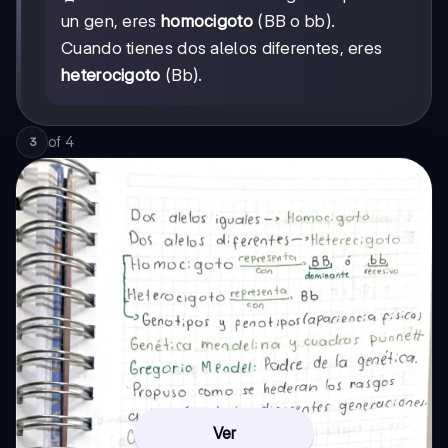
un gen, eres
homocigoto
(BB o bb).
Cuando tienes dos alelos diferentes, eres
heterocigoto
(Bb).
of
4
3
Ver