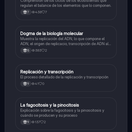
Comprensión de los ciclos de los ecosistemas que
regulan el balance de los elementos que lo componen.
438
7
7
Dogma de la biología molecular
Biologia
Muestra la replicación del ADN, lo que compone el
ADN, el origen de replicacio, transcripción de ADN al
ARN y traducción de ARN a proteína.
383
2
8
Replicación y transcripción
Biologia
El proceso detallado de la replicación y transcripción
41
0
9
La fagocitosis y la pinocitosis
Biologia
Explicación sobre la fagocitosis y la pinoscitosis y
cuándo se producen y su proceso
137
2
9