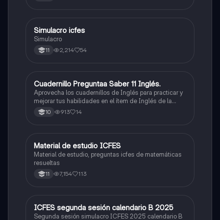
quieras, estudiar la carrera que quieres y no la que te
toque. Vamos con toda para sacar un buen puntaje.
Simulacro icfes
ICFES: Lectura Crítica
Simulacro
2,214
54
11
Cuadernillo Preguntaa Saber 11 Inglés.
ICFES: Inglés
Aprovecha los cuadernillos de Inglés para practicar y
mejorar tus habilidades en el ítem de Inglés de la
Prueba Saber 11. 🫡
913
14
10
Material de estudio ICFES
ICFES: Matemáticas
Material de estudio, preguntas icfes de matemáticas
resueltas
7,154
113
11
ICFES segunda sesión calendario B 2025
ICFES: Lectura Crítica
Segunda sesión simulacro ICFES 2025 calendario B