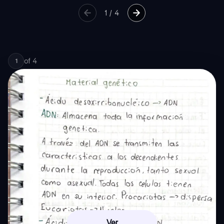
1
/
4
of
4
1
Ver