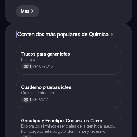
Más
Contenidos más populares de Química
9
Trucos para ganar icfes
Química
Lo mejor
1,074
13
11
Cuaderno pruebas icfes
Biologia
Ciencias naturales
185
2
11
G
Genotipo y Fenotipo: Conceptos Clave
Biologia
Explora los términos esenciales de la genética: alelos,
homocigoto, heterocigoto, dominante y recesivo.