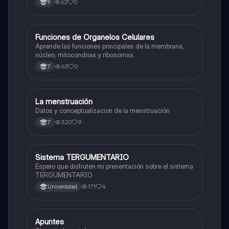
62
0
9
F
Funciones de Organelos Celulares
Biologia
Aprende las funciones principales de la membrana,
núcleo, mitocondrias y ribosomas.
63
0
7
La menstruación
Biologia
Datos y conceptualizacion de la menstruación
320
9
7
Sistema TERGUMENTARIO
Biologia
Espero que disfruten mi presentación sobre el sistema
TERGUMENTARIO
171
4
Universidad
Apuntes
Biologia