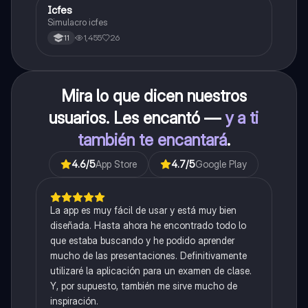
Icfes
ICFES: Sociales y Ciudadanas
Simulacro icfes
1,455
26
11
Mira lo que dicen nuestros
usuarios. Les encantó —
y a ti
también te encantará
.
4.6
/5
App Store
4.7
/5
Google Play
La app es muy fácil de usar y está muy bien
diseñada. Hasta ahora he encontrado todo lo
que estaba buscando y he podido aprender
mucho de las presentaciones. Definitivamente
utilizaré la aplicación para un examen de clase.
Y, por supuesto, también me sirve mucho de
inspiración.