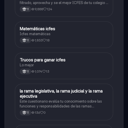
filtrado, aprovecha y se el mejor ICFES de tu colegio y
poder ingresar a universidad, y estudiar aquella
9,888
124
11
carrera con la que tanto sueñas.
Matemáticas icfes
ICFES: Matemáticas
Icfes matemáticas
1,833
18
11
Trucos para ganar icfes
Química
Lo mejor
1,074
13
11
L
la rama legislativa, la rama judicial y la rama
Sociales/Historia
ejecutiva
Este cuestionario evalúa tu conocimiento sobre las
funciones y responsabilidades de las ramas
legislativa, judicial y ejecutiva.
136
0
11