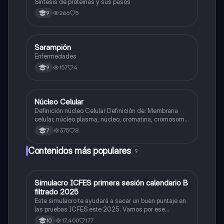
Síntesis de proteínas y sus pasos
266
5
9
Sarampión
Biologia
Enfermedades
157
4
9
Núcleo Celular
Biologia
Definición núcleo Celular Definición de: Membrana
celular, núcleo plasma, núcleo, cromatina, cromosoma
Interfase Fases de la interfase
375
8
7
Contenidos más populares
9
Simulacro ICFES primera sesión calendario B
ICFES: Matemáticas
filtrado 2025
Este simulacro te ayudará a sacar un buen puntaje en
las pruebas ICFES este 2025. Vamos por ese
500/500. Y poder ser admitido en la universidad que
17,400
177
10