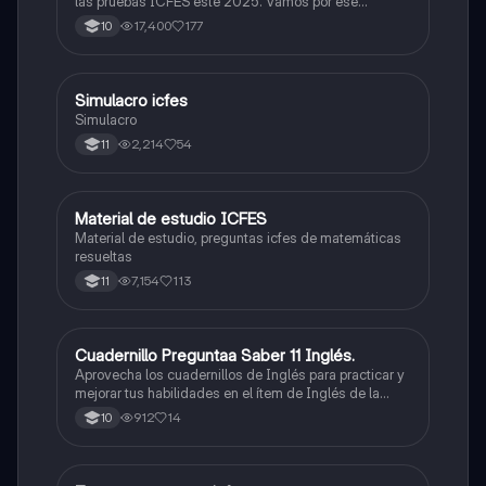
las pruebas ICFES este 2025. Vamos por ese
500/500. Y poder ser admitido en la universidad que
17,400
177
10
quieras, estudiar la carrera que quieres y no la que te
toque. Vamos con toda para sacar un buen puntaje.
Simulacro icfes
ICFES: Lectura Crítica
Simulacro
2,214
54
11
Material de estudio ICFES
ICFES: Matemáticas
Material de estudio, preguntas icfes de matemáticas
resueltas
7,154
113
11
Cuadernillo Preguntaa Saber 11 Inglés.
ICFES: Inglés
Aprovecha los cuadernillos de Inglés para practicar y
mejorar tus habilidades en el ítem de Inglés de la
Prueba Saber 11. 🫡
912
14
10