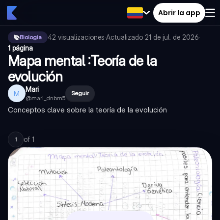
Abrir la app
42
visualizaciones
·
Actualizado
21 de jul. de 2026
·
Biologia
1 página
Mapa mental :Teoría de la
evolución
Mari
M
Seguir
@
mari_dnbm5
Conceptos clave sobre la teoría de la evolución
of
1
1