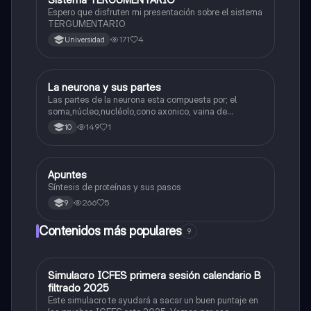
Espero que disfruten mi presentación sobre el sistema
TERGUMENTARIO
171
4
Universidad
La neurona y sus partes
Biologia
Las partes de la neurona esta compuesta por; el
soma,núcleo,nucléolo,cono axonico, vaina de
mielina,celula schwan,núcleo de schwann,nódulo de
149
1
10
Ranvier,terminal axonico Arborizacion terminal, botón
sinaptico,dentristas y sustancia de Nissi.
Apuntes
Biologia
Síntesis de proteínas y sus pasos
266
5
9
Contenidos más populares
9
Simulacro ICFES primera sesión calendario B
ICFES: Matemáticas
filtrado 2025
Este simulacro te ayudará a sacar un buen puntaje en