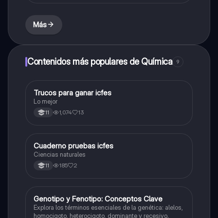
Más
Contenidos más populares de Química
9
Trucos para ganar icfes
Química
Lo mejor
1,074
13
11
Cuaderno pruebas icfes
Biologia
Ciencias naturales
185
2
11
G
Genotipo y Fenotipo: Conceptos Clave
Biologia
Explora los términos esenciales de la genética: alelos,
homocigoto, heterocigoto, dominante y recesivo.