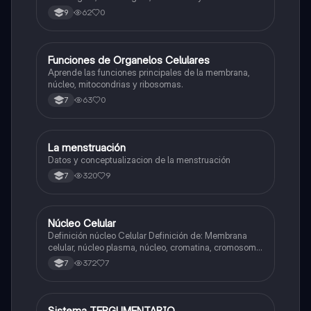
62
0
9
F
Funciones de Organelos Celulares
Biologia
Aprende las funciones principales de la membrana,
núcleo, mitocondrias y ribosomas.
63
0
7
La menstruación
Biologia
Datos y conceptualizacion de la menstruación
320
9
7
Núcleo Celular
Biologia
Definición núcleo Celular Definición de: Membrana
celular, núcleo plasma, núcleo, cromatina, cromosoma
Interfase Fases de la interfase
372
7
7
Sistema TERGUMENTARIO
Biologia