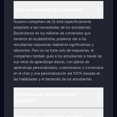
¿Qué es Knowunity AI companion?
Nuestro compañero de IA está específicamente
adaptado a las necesidades de los estudiantes.
Basándonos en los millones de contenidos que
tenemos en la plataforma, podemos dar a los
estudiantes respuestas realmente significativas y
relevantes. Pero no se trata solo de respuestas, el
compañero también guía a los estudiantes a través de
sus retos de aprendizaje diarios, con planes de
aprendizaje personalizados, cuestionarios o contenidos
en el chat y una personalización del 100% basada en
las habilidades y el desarrollo de los estudiantes.
¿Dónde puedo descargar la app
Knowunity?
Puedes descargar la app en Google Play Store y Apple
App Store.
¿Knowunity es totalmente gratuito?