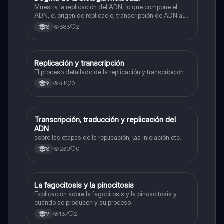
Muestra la replicación del ADN, lo que compone el
ADN, el origen de replicacio, transcripción de ADN al
ARN y traducción de ARN a proteína.
383
2
8
Replicación y transcripción
Biologia
El proceso detallado de la replicación y transcripción
41
0
9
Transcripción, traducción y replicación del
Biologia
ADN
sobre las etapas de la replicación, las iniciación etc..
230
0
8
La fagocitosis y la pinocitosis
Biologia
Explicación sobre la fagocitosis y la pinoscitosis y
cuándo se producen y su proceso
137
2
9