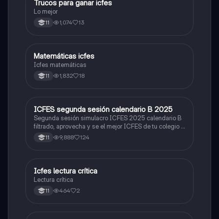
Trucos para ganar icfes
Química
Lo mejor
1,074
13
11
Matemáticas icfes
ICFES: Matemáticas
Icfes matemáticas
1,832
18
11
ICFES segunda sesión calendario B 2025
ICFES: Lectura Crítica
Segunda sesión simulacro ICFES 2025 calendario B
filtrado, aprovecha y se el mejor ICFES de tu colegio y
poder ingresar a universidad, y estudiar aquella
9,888
124
11
carrera con la que tanto sueñas.
Icfes lectura crítica
Lengua Castellana
Lectura crítica
464
2
11