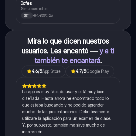
Icfes
ICFES: Sociales y Ciudadanas
Simulacro icfes
1,455
26
11
Mira lo que dicen nuestros
usuarios. Les encantó —
y a ti
también te encantará
.
4.6
/5
App Store
4.7
/5
Google Play
La app es muy fácil de usar y está muy bien
diseñada. Hasta ahora he encontrado todo lo
que estaba buscando y he podido aprender
mucho de las presentaciones. Definitivamente
utilizaré la aplicación para un examen de clase.
Y, por supuesto, también me sirve mucho de
inspiración.