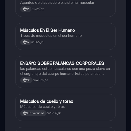
Apuntes de clase sobre el sistema muscular
76
2
8
Músculos En El Ser Humano
Biologia
Tipos de músculos en el ser humano
82
1
6
ENSAYO SOBRE PALANCAS CORPORALES
Biologia
las palancas osteomusculares son una pieza clave en
el engranaje del cuerpo humano. Estas palancas,
formadas por una combinación perfecta de huesos,
483
3
10
músculos y articulaciones, permiten la generación y
transmisión de fuerzas para lograr movimientos
eficien
Músculos de cuello y tórax
Biologia
Músculos de cuello y tórax
190
0
Universidad