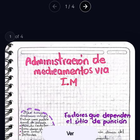
1
/
4
of
4
1
Ver