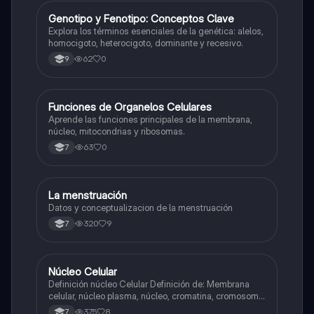
G
Genotipo y Fenotipo: Conceptos Clave
Biologia
Explora los términos esenciales de la genética: alelos,
homocigoto, heterocigoto, dominante y recesivo.
62
0
9
F
Funciones de Organelos Celulares
Biologia
Aprende las funciones principales de la membrana,
núcleo, mitocondrias y ribosomas.
63
0
7
La menstruación
Biologia
Datos y conceptualizacion de la menstruación
320
9
7
Núcleo Celular
Biologia
Definición núcleo Celular Definición de: Membrana
celular, núcleo plasma, núcleo, cromatina, cromosoma
Interfase Fases de la interfase
375
8
7