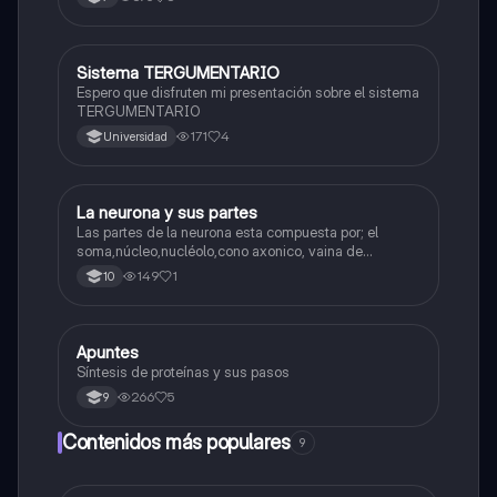
Sistema TERGUMENTARIO
Biologia
Espero que disfruten mi presentación sobre el sistema
TERGUMENTARIO
171
4
Universidad
La neurona y sus partes
Biologia
Las partes de la neurona esta compuesta por; el
soma,núcleo,nucléolo,cono axonico, vaina de
mielina,celula schwan,núcleo de schwann,nódulo de
149
1
10
Ranvier,terminal axonico Arborizacion terminal, botón
sinaptico,dentristas y sustancia de Nissi.
Apuntes
Biologia
Síntesis de proteínas y sus pasos
266
5
9
Contenidos más populares
9