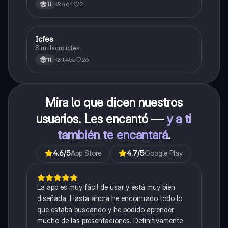
464
2
11
Icfes
ICFES: Sociales y Ciudadanas
Simulacro icfes
1,455
26
11
Mira lo que dicen nuestros
usuarios. Les encantó —
y a ti
también te encantará
.
4.6
/5
App Store
4.7
/5
Google Play
La app es muy fácil de usar y está muy bien
diseñada. Hasta ahora he encontrado todo lo
que estaba buscando y he podido aprender
mucho de las presentaciones. Definitivamente