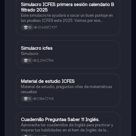
Simulacro ICFES primera sesión calendario B
ICFES: Matemáticas
filtrado 2025
Este simulacro te ayudará a sacar un buen puntaje en
las pruebas ICFES este 2025. Vamos por ese
500/500. Y poder ser admitido en la universidad que
17,400
177
10
quieras, estudiar la carrera que quieres y no la que te
toque. Vamos con toda para sacar un buen puntaje.
Simulacro icfes
ICFES: Lectura Crítica
Simulacro
2,214
54
11
Material de estudio ICFES
ICFES: Matemáticas
Material de estudio, preguntas icfes de matemáticas
resueltas
7,154
113
11
Cuadernillo Preguntaa Saber 11 Inglés.
ICFES: Inglés
Aprovecha los cuadernillos de Inglés para practicar y
mejorar tus habilidades en el ítem de Inglés de la
Prueba Saber 11. 🫡