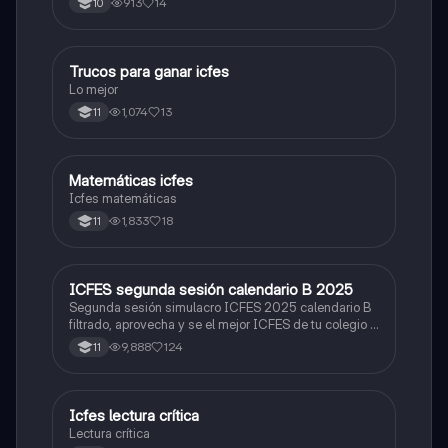
913
14
10
Trucos para ganar icfes
Química
Lo mejor
1,074
13
11
Matemáticas icfes
ICFES: Matemáticas
Icfes matemáticas
1,833
18
11
ICFES segunda sesión calendario B 2025
ICFES: Lectura Crítica
Segunda sesión simulacro ICFES 2025 calendario B
filtrado, aprovecha y se el mejor ICFES de tu colegio y
poder ingresar a universidad, y estudiar aquella
9,888
124
11
carrera con la que tanto sueñas.
Icfes lectura crítica
Lengua Castellana
Lectura crítica