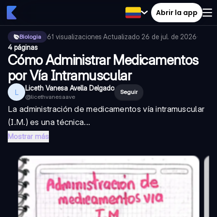
Abrir la app
61
visualizaciones
·
Actualizado
26 de jul. de 2026
·
Biologia
4 páginas
Cómo Administrar Medicamentos
por Vía Intramuscular
Liceth Vanesa Avella Delgado
L
Seguir
@
licethvanesaave
La administración de medicamentos vía intramuscular
(I.M.) es una técnica...
Mostrar más