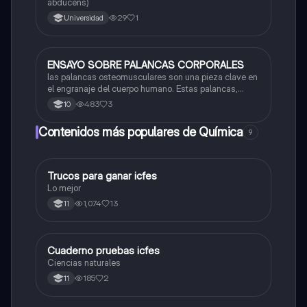
abducens)
29
1
Universidad
ENSAYO SOBRE PALANCAS CORPORALES
Biologia
las palancas osteomusculares son una pieza clave en
el engranaje del cuerpo humano. Estas palancas,
formadas por una combinación perfecta de huesos,
483
3
10
músculos y articulaciones, permiten la generación y
transmisión de fuerzas para lograr movimientos
Contenidos más populares de Química
9
eficien
Trucos para ganar icfes
Química
Lo mejor
1,074
13
11
Cuaderno pruebas icfes
Biologia
Ciencias naturales
185
2
11