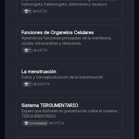
homocigoto, heterocigoto, dominante y recesivo.
62
0
9
F
Funciones de Organelos Celulares
Biologia
Aprende las funciones principales de la membrana,
núcleo, mitocondrias y ribosomas.
63
0
7
La menstruación
Biologia
Datos y conceptualizacion de la menstruación
320
9
7
Sistema TERGUMENTARIO
Biologia
Espero que disfruten mi presentación sobre el sistema
TERGUMENTARIO
171
4
Universidad