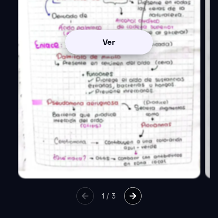
Ver
1
/
3