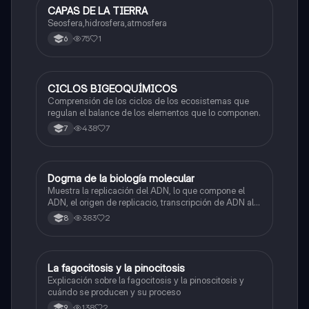
CAPAS DE LA TIERRA
Biologia
Seosfera,hidrosfera,atmosfera
75
1
6
CICLOS BIGEOQUÍMICOS
Biologia
Comprensión de los ciclos de los ecosistemas que
regulan el balance de los elementos que lo componen.
438
7
7
Dogma de la biología molecular
Biologia
Muestra la replicación del ADN, lo que compone el
ADN, el origen de replicacio, transcripción de ADN al
ARN y traducción de ARN a proteína.
383
2
8
La fagocitosis y la pinocitosis
Biologia
Explicación sobre la fagocitosis y la pinoscitosis y
cuándo se producen y su proceso
138
2
9