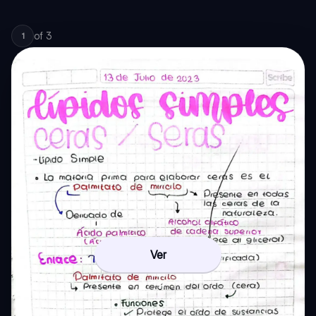
of
3
1
Ver