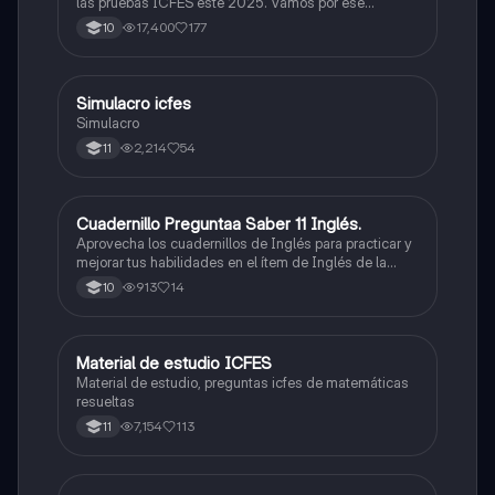
las pruebas ICFES este 2025. Vamos por ese
500/500. Y poder ser admitido en la universidad que
17,400
177
10
quieras, estudiar la carrera que quieres y no la que te
toque. Vamos con toda para sacar un buen puntaje.
Simulacro icfes
ICFES: Lectura Crítica
Simulacro
2,214
54
11
Cuadernillo Preguntaa Saber 11 Inglés.
ICFES: Inglés
Aprovecha los cuadernillos de Inglés para practicar y
mejorar tus habilidades en el ítem de Inglés de la
Prueba Saber 11. 🫡
913
14
10
Material de estudio ICFES
ICFES: Matemáticas
Material de estudio, preguntas icfes de matemáticas
resueltas
7,154
113
11