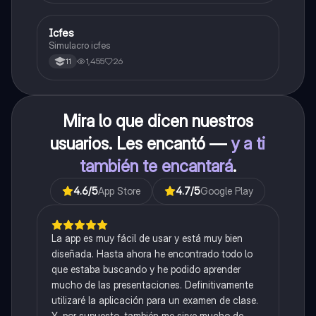
Icfes
ICFES: Sociales y Ciudadanas
Simulacro icfes
1,455
26
11
Mira lo que dicen nuestros
usuarios. Les encantó —
y a ti
también te encantará
.
4.6
/5
App Store
4.7
/5
Google Play
La app es muy fácil de usar y está muy bien
diseñada. Hasta ahora he encontrado todo lo
que estaba buscando y he podido aprender
mucho de las presentaciones. Definitivamente
utilizaré la aplicación para un examen de clase.
Y, por supuesto, también me sirve mucho de