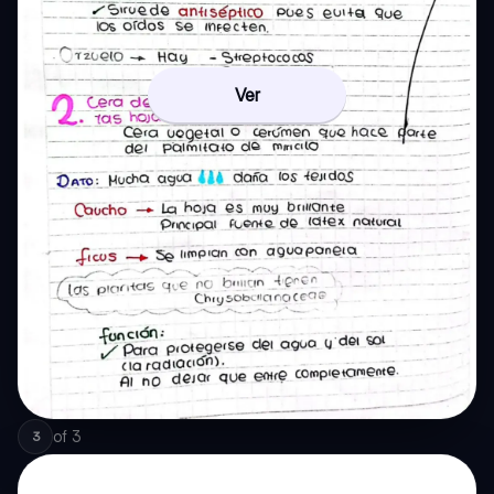
Ver
of
3
3