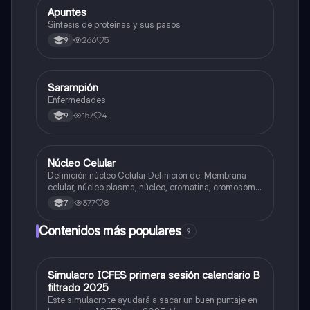
Apuntes
Biologia
Síntesis de proteínas y sus pasos
266
5
9
Sarampión
Biologia
Enfermedades
157
4
9
Núcleo Celular
Biologia
Definición núcleo Celular Definición de: Membrana
celular, núcleo plasma, núcleo, cromatina, cromosoma
Interfase Fases de la interfase
377
8
7
Contenidos más populares
9
Simulacro ICFES primera sesión calendario B
ICFES: Matemáticas
filtrado 2025
Este simulacro te ayudará a sacar un buen puntaje en