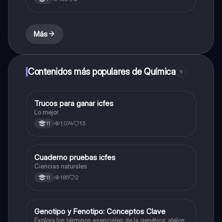
Más
Contenidos más populares de Química
9
Trucos para ganar icfes
Química
Lo mejor
1,074
13
11
Cuaderno pruebas icfes
Biologia
Ciencias naturales
185
2
11
G
Genotipo y Fenotipo: Conceptos Clave
Biologia
Explora los términos esenciales de la genética: alelos,