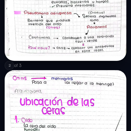
of
3
2