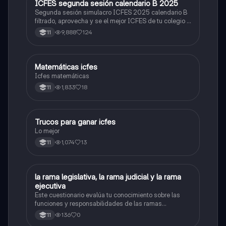
ICFES segunda sesión calendario B 2025
ICFES: Lectura Crítica
Segunda sesión simulacro ICFES 2025 calendario B
filtrado, aprovecha y se el mejor ICFES de tu colegio y
poder ingresar a universidad, y estudiar aquella
9,888
124
11
carrera con la que tanto sueñas.
Matemáticas icfes
ICFES: Matemáticas
Icfes matemáticas
1,833
18
11
Trucos para ganar icfes
Química
Lo mejor
1,074
13
11
L
la rama legislativa, la rama judicial y la rama
Sociales/Historia
ejecutiva
Este cuestionario evalúa tu conocimiento sobre las
funciones y responsabilidades de las ramas
legislativa, judicial y ejecutiva.
136
0
11