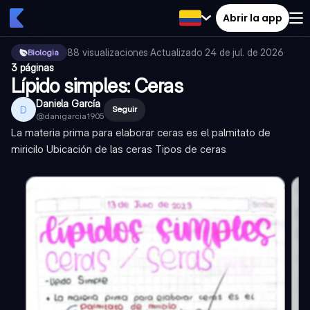
Abrir la app
88
visualizaciones
·
Actualizado
24 de jul. de 2026
·
Biologia
3 páginas
Lípido simples: Ceras
Daniela García
D
Seguir
@
danigarcia1905
La materia prima para elaborar ceras es el palmitato de
miricilo Ubicación de las ceras Tipos de ceras