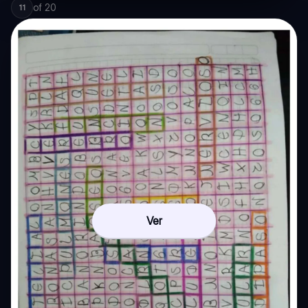
of
20
11
Ver