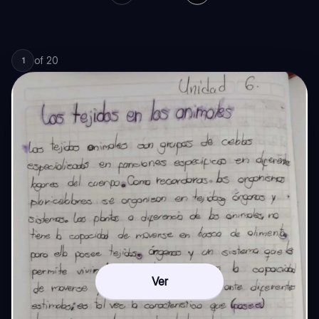
of
20
1
Ver