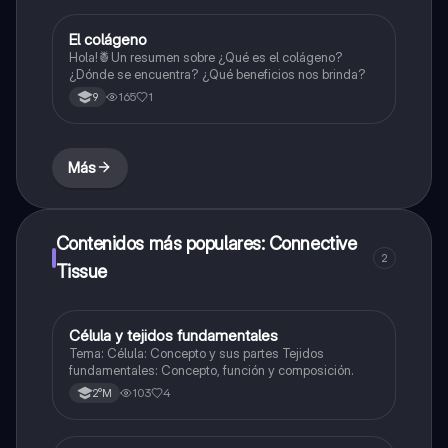
El colágeno
Biologia
Hola!🍍Un resumen sobre ¿Qué es el colágeno?
¿Dónde se encuentra? ¿Qué beneficios nos brinda?
165
1
9
Más
Contenidos más populares: Connective
2
Tissue
Célula y tejidos fundamentales
Biologia
Tema: Célula: Concepto y sus partes Tejidos
fundamentales: Concepto, función y composición.
103
4
2°M