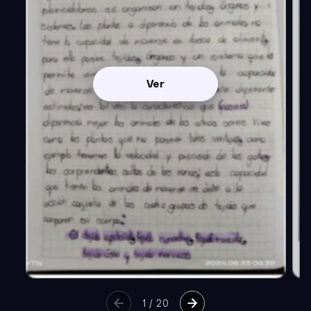
Ver
1
/
20