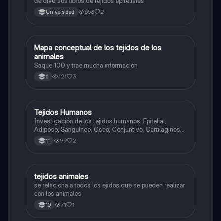
de diversos libros de tejidos epiteliales
653
2
Universidad
Mapa conceptual de los tejidos de los
Biologia
animales
Saque 100 y trae mucha información
121
3
6
Tejidos Humanos
Biologia
Investigación de los tejidos humanos. Epitelial,
Adiposo, Sanguíneo, Oseo, Conjuntivo, Cartilaginoso,
Nervioso, Linfático
99
2
11
tejidos animales
Química
se relaciona a todos los ejidos que se pueden realizar
con los animales
71
1
10