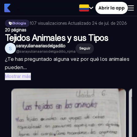
Abrir la app
107
visualizaciones
·
Actualizado
24 de jul. de 2026
·
Biologia
20 páginas
Tejidos Animales y sus Tipos
sarayulianaariasdelgadillo
S
Seguir
@
sarayulianaariasdelgadillo_njma
¿Te has preguntado alguna vez por qué los animales
pueden...
Mostrar más