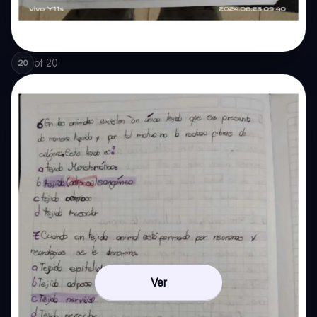
of
20
20
Ver