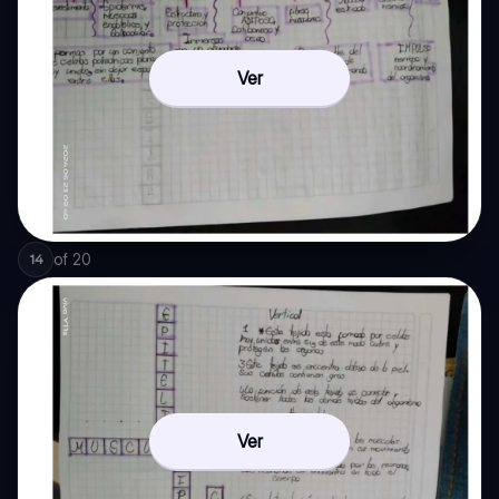
Ver
of
20
14
Ver