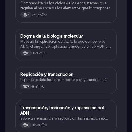
Comprensión de los ciclos de los ecosistemas que
regulan el balance de los elementos que lo componen.
438
7
7
Dogma de la biología molecular
Biologia
Muestra la replicación del ADN, lo que compone el
ADN, el origen de replicacio, transcripción de ADN al
ARN y traducción de ARN a proteína.
383
2
8
Replicación y transcripción
Biologia
El proceso detallado de la replicación y transcripción
41
0
9
Transcripción, traducción y replicación del
Biologia
ADN
sobre las etapas de la replicación, las iniciación etc..
230
0
8