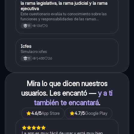
L
la rama legislativa, la rama judicial y la rama
Sociales/Historia
ejecutiva
Este cuestionario evalúa tu conocimiento sobre las
funciones y responsabilidades de las ramas
legislativa, judicial y ejecutiva.
136
0
11
Icfes
ICFES: Sociales y Ciudadanas
Simulacro icfes
1,455
26
11
Mira lo que dicen nuestros
usuarios. Les encantó —
y a ti
también te encantará
.
4.6
/5
App Store
4.7
/5
Google Play
La app es muy fácil de usar y está muy bien