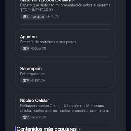
Espero que disfruten mi presentación sobre el sistema
TERGUMENTARIO
171
4
Universidad
Apuntes
Biologia
Síntesis de proteínas y sus pasos
266
5
9
Sarampión
Biologia
Enfermedades
157
4
9
Núcleo Celular
Biologia
Definición núcleo Celular Definición de: Membrana
celular, núcleo plasma, núcleo, cromatina, cromosoma
Interfase Fases de la interfase
377
8
7
Contenidos más populares
9