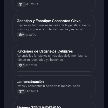
185
2
11
G
Genotipo y Fenotipo: Conceptos Clave
Biologia
Explora los términos esenciales de la genética: alelos,
homocigoto, heterocigoto, dominante y recesivo.
62
0
9
F
Funciones de Organelos Celulares
Biologia
Aprende las funciones principales de la membrana,
núcleo, mitocondrias y ribosomas.
63
0
7
La menstruación
Biologia
Datos y conceptualizacion de la menstruación
320
9
7
Sistema TERGUMENTARIO
Biologia