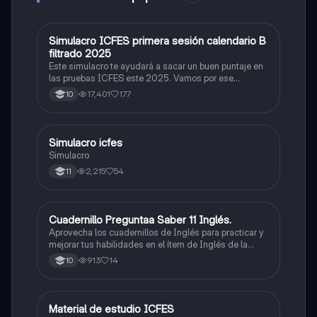
Simulacro ICFES primera sesión calendario B
ICFES: Matemáticas
filtrado 2025
Este simulacro te ayudará a sacar un buen puntaje en
las pruebas ICFES este 2025. Vamos por ese
500/500. Y poder ser admitido en la universidad que
17,401
177
10
quieras, estudiar la carrera que quieres y no la que te
toque. Vamos con toda para sacar un buen puntaje.
Simulacro icfes
ICFES: Lectura Crítica
Simulacro
2,215
54
11
Cuadernillo Preguntaa Saber 11 Inglés.
ICFES: Inglés
Aprovecha los cuadernillos de Inglés para practicar y
mejorar tus habilidades en el ítem de Inglés de la
Prueba Saber 11. 🫡
913
14
10
Material de estudio ICFES
ICFES: Matemáticas