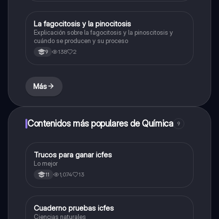
La fagocitosis y la pinocitosis
Biologia
Explicación sobre la fagocitosis y la pinoscitosis y
cuándo se producen y su proceso
138
2
9
Más
Contenidos más populares de Química
9
Trucos para ganar icfes
Química
Lo mejor
1,074
13
11
Cuaderno pruebas icfes
Biologia
Ciencias naturales