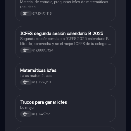
Material de estudio, preguntas icfes de matemáticas
resueltas
7,154
113
11
ICFES segunda sesión calendario B 2025
ICFES: Lectura Crítica
Segunda sesión simulacro ICFES 2025 calendario B
filtrado, aprovecha y se el mejor ICFES de tu colegio y
poder ingresar a universidad, y estudiar aquella
9,888
124
11
carrera con la que tanto sueñas.
Matemáticas icfes
ICFES: Matemáticas
Icfes matemáticas
1,833
18
11
Trucos para ganar icfes
Química
Lo mejor
1,074
13
11