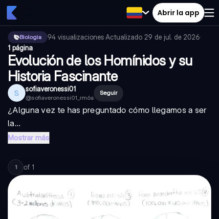
Abrir la app
94
visualizaciones
·
Actualizado
29 de jul. de 2026
·
Biologia
1 página
Evolución de los Homínidos y su
Historia Fascinante
sofiaveronessi01
S
Seguir
@
sofiaveronessi01_rm6a
¿Alguna vez te has preguntado cómo llegamos a ser
la...
Mostrar más
of
1
1