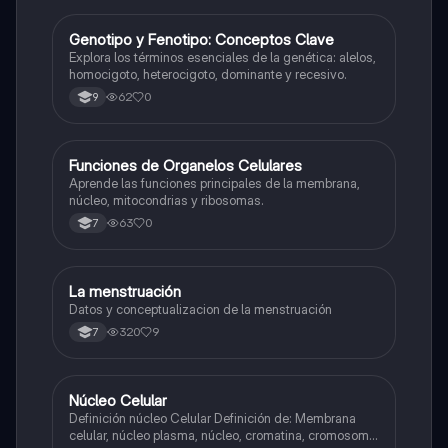
G
Genotipo y Fenotipo: Conceptos Clave
Biologia
Explora los términos esenciales de la genética: alelos,
homocigoto, heterocigoto, dominante y recesivo.
62
0
9
F
Funciones de Organelos Celulares
Biologia
Aprende las funciones principales de la membrana,
núcleo, mitocondrias y ribosomas.
63
0
7
L
La menstruación
Biologia
Datos y conceptualizacion de la menstruación
320
9
7
N
Núcleo Celular
Biologia
Definición núcleo Celular Definición de: Membrana
celular, núcleo plasma, núcleo, cromatina, cromosoma