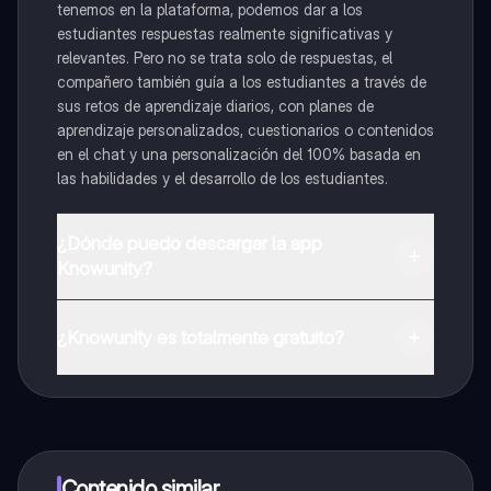
tenemos en la plataforma, podemos dar a los
estudiantes respuestas realmente significativas y
relevantes. Pero no se trata solo de respuestas, el
compañero también guía a los estudiantes a través de
sus retos de aprendizaje diarios, con planes de
aprendizaje personalizados, cuestionarios o contenidos
en el chat y una personalización del 100% basada en
las habilidades y el desarrollo de los estudiantes.
¿Dónde puedo descargar la app
Knowunity?
Puedes descargar la app en Google Play Store y Apple
App Store.
¿Knowunity es totalmente gratuito?
¡Sí lo es! Tienes acceso totalmente gratuito a todo el
contenido de la app, puedes chatear con otros
alumnos y recibir ayuda inmeditamente. Puedes ganar
dinero utilizando la aplicación, que te permitirá acceder
a determinadas funciones.
Contenido similar