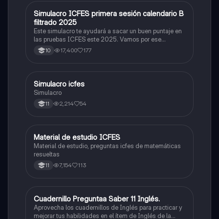
S
Simulacro ICFES primera sesión calendario B
ICFES: Matemáticas
filtrado 2025
Este simulacro te ayudará a sacar un buen puntaje en
las pruebas ICFES este 2025. Vamos por ese
500/500. Y poder ser admitido en la universidad que
17,400
177
10
quieras, estudiar la carrera que quieres y no la que te
toque. Vamos con toda para sacar un buen puntaje.
S
Simulacro icfes
ICFES: Lectura Crítica
Simulacro
2,214
54
11
M
Material de estudio ICFES
ICFES: Matemáticas
Material de estudio, preguntas icfes de matemáticas
resueltas
7,154
113
11
C
Cuadernillo Preguntaa Saber 11 Inglés.
ICFES: Inglés
Aprovecha los cuadernillos de Inglés para practicar y
mejorar tus habilidades en el ítem de Inglés de la