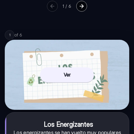
1
/
6
of
6
1
Ver
Los Energizantes
Los energizantes se han vuelto muy populares