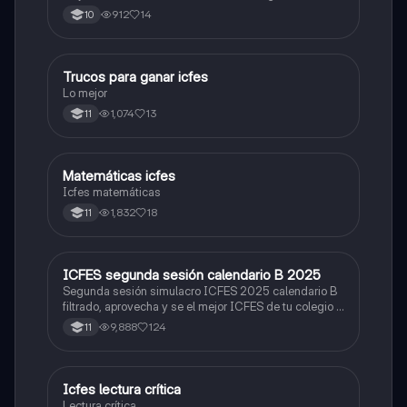
Prueba Saber 11. 🫡
912
14
10
T
Trucos para ganar icfes
Química
Lo mejor
1,074
13
11
M
Matemáticas icfes
ICFES: Matemáticas
Icfes matemáticas
1,832
18
11
I
ICFES segunda sesión calendario B 2025
ICFES: Lectura Crítica
Segunda sesión simulacro ICFES 2025 calendario B
filtrado, aprovecha y se el mejor ICFES de tu colegio y
poder ingresar a universidad, y estudiar aquella
9,888
124
11
carrera con la que tanto sueñas.
I
Icfes lectura crítica
Lengua Castellana
Lectura crítica