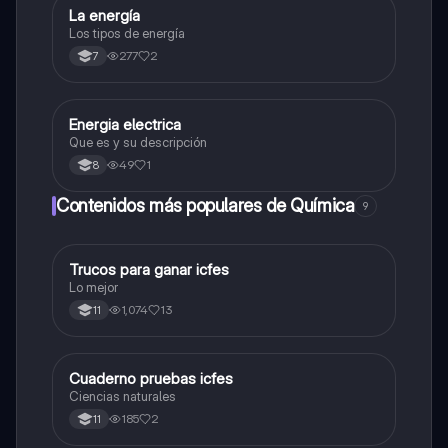
L
La energía
Biologia
Los tipos de energía
277
2
7
E
Energia electrica
Biologia
Que es y su descripción
49
1
8
Contenidos más populares de Química
9
T
Trucos para ganar icfes
Química
Lo mejor
1,074
13
11
C
Cuaderno pruebas icfes
Biologia
Ciencias naturales
185
2
11