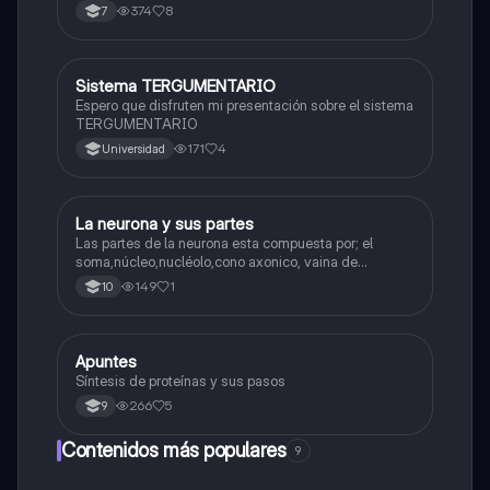
Interfase Fases de la interfase
374
8
7
S
Sistema TERGUMENTARIO
Biologia
Espero que disfruten mi presentación sobre el sistema
TERGUMENTARIO
171
4
Universidad
L
La neurona y sus partes
Biologia
Las partes de la neurona esta compuesta por; el
soma,núcleo,nucléolo,cono axonico, vaina de
mielina,celula schwan,núcleo de schwann,nódulo de
149
1
10
Ranvier,terminal axonico Arborizacion terminal, botón
sinaptico,dentristas y sustancia de Nissi.
A
Apuntes
Biologia
Síntesis de proteínas y sus pasos
266
5
9
Contenidos más populares
9