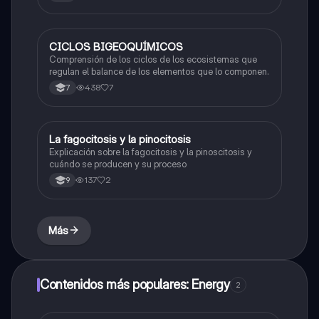
C
CICLOS BIGEOQUÍMICOS
Biologia
Comprensión de los ciclos de los ecosistemas que
regulan el balance de los elementos que lo componen.
438
7
7
L
La fagocitosis y la pinocitosis
Biologia
Explicación sobre la fagocitosis y la pinoscitosis y
cuándo se producen y su proceso
137
2
9
Más
Contenidos más populares: Energy
2