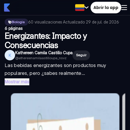
Abrir la app
60
visualizaciones
·
Actualizado
29 de jul. de 2026
·
Biologia
6 páginas
Energizantes: Impacto y
Consecuencias
Kathereen Camila Castillo Cupa
K
Seguir
@
athereenamilaastilloupa_nsvz
Las bebidas energizantes son productos muy
populares, pero ¿sabes realmente...
Mostrar más