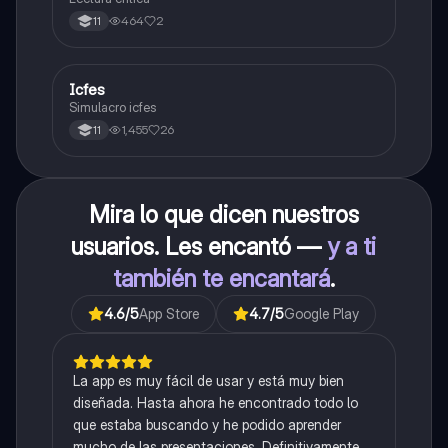
464
2
11
I
Icfes
ICFES: Sociales y Ciudadanas
Simulacro icfes
1,455
26
11
Mira lo que dicen nuestros
usuarios. Les encantó —
y a ti
también te encantará
.
4.6
/5
App Store
4.7
/5
Google Play
La app es muy fácil de usar y está muy bien
diseñada. Hasta ahora he encontrado todo lo
que estaba buscando y he podido aprender
mucho de las presentaciones. Definitivamente