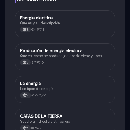
E
Energia electrica
Biologia
Que es y su descripción
49
1
8
P
Producción de energía electrica
Biologia
Que es ,como se produce ,de donde viene y tipos
79
0
6
L
La energía
Biologia
Los tipos de energía
277
2
7
C
CAPAS DE LA TIERRA
Biologia
Seosfera,hidrosfera,atmosfera
75
1
6