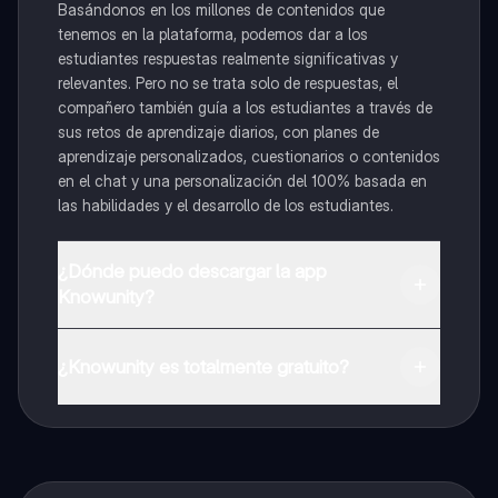
Basándonos en los millones de contenidos que
tenemos en la plataforma, podemos dar a los
estudiantes respuestas realmente significativas y
relevantes. Pero no se trata solo de respuestas, el
compañero también guía a los estudiantes a través de
sus retos de aprendizaje diarios, con planes de
aprendizaje personalizados, cuestionarios o contenidos
en el chat y una personalización del 100% basada en
las habilidades y el desarrollo de los estudiantes.
¿Dónde puedo descargar la app
Knowunity?
Puedes descargar la app en Google Play Store y Apple
App Store.
¿Knowunity es totalmente gratuito?
¡Sí lo es! Tienes acceso totalmente gratuito a todo el
contenido de la app, puedes chatear con otros
alumnos y recibir ayuda inmeditamente. Puedes ganar
dinero utilizando la aplicación, que te permitirá acceder