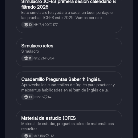
Simulacro ICFES primera sesión calendario B
ICFES: Matemáticas
filtrado 2025
Este simulacro te ayudará a sacar un buen puntaje en
las pruebas ICFES este 2025. Vamos por ese
500/500. Y poder ser admitido en la universidad que
17,400
177
10
quieras, estudiar la carrera que quieres y no la que te
toque. Vamos con toda para sacar un buen puntaje.
Simulacro icfes
ICFES: Lectura Crítica
Simulacro
2,214
54
11
Cuadernillo Preguntaa Saber 11 Inglés.
ICFES: Inglés
Aprovecha los cuadernillos de Inglés para practicar y
mejorar tus habilidades en el ítem de Inglés de la
Prueba Saber 11. 🫡
913
14
10
Material de estudio ICFES
ICFES: Matemáticas
Material de estudio, preguntas icfes de matemáticas
resueltas
7,154
113
11