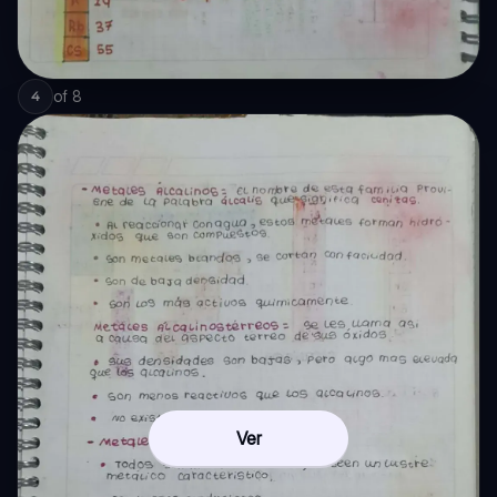
of
8
4
Ver