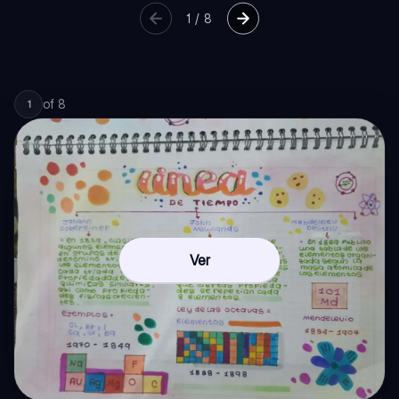
1
/
8
of
8
1
Ver