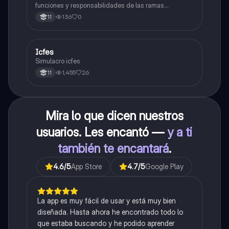
funciones y responsabilidades de las ramas
legislativa, judicial y ejecutiva.
136
0
11
Icfes
ICFES: Sociales y Ciudadanas
Simulacro icfes
1,455
26
11
Mira lo que dicen nuestros
usuarios. Les encantó —
y a ti
también te encantará
.
4.6
/5
App Store
4.7
/5
Google Play
La app es muy fácil de usar y está muy bien
diseñada. Hasta ahora he encontrado todo lo
que estaba buscando y he podido aprender