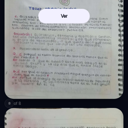
Ver
of
8
8