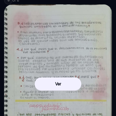
of
8
6
Ver