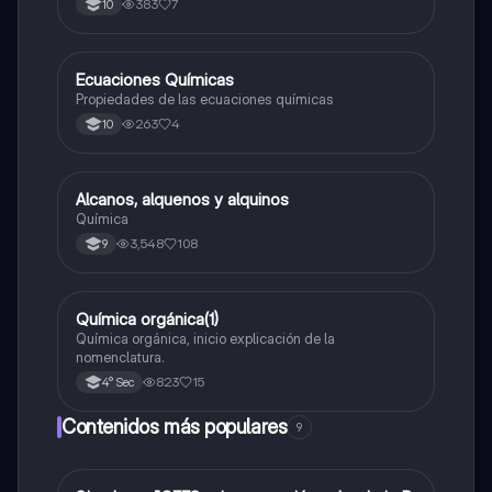
383
7
10
Ecuaciones Químicas
Química
Propiedades de las ecuaciones químicas
263
4
10
Alcanos, alquenos y alquinos
Química
Química
3,548
108
9
Química orgánica(1)
Química
Química orgánica, inicio explicación de la
nomenclatura.
823
15
4° Sec
Contenidos más populares
9