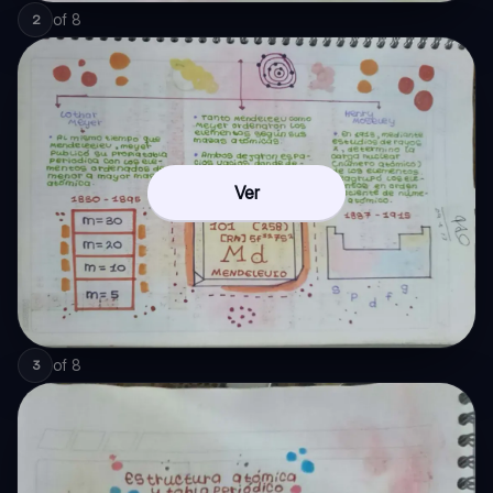
of
8
2
Ver
of
8
3