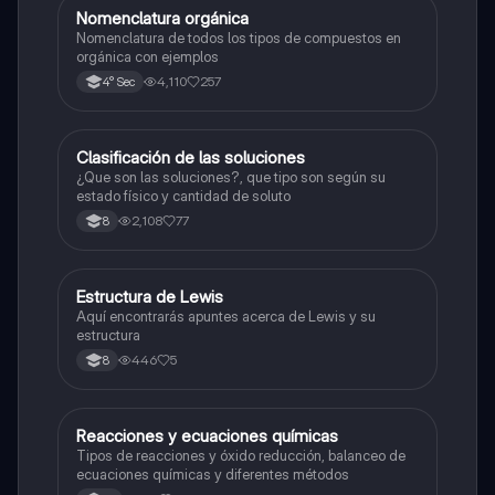
Nomenclatura orgánica
Química
Nomenclatura de todos los tipos de compuestos en
orgánica con ejemplos
4,110
257
4° Sec
Clasificación de las soluciones
Química
¿Que son las soluciones?, que tipo son según su
estado físico y cantidad de soluto
2,108
77
8
Estructura de Lewis
Química
Aquí encontrarás apuntes acerca de Lewis y su
estructura
446
5
8
Reacciones y ecuaciones químicas
Química
Tipos de reacciones y óxido reducción, balanceo de
ecuaciones químicas y diferentes métodos