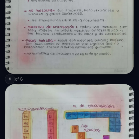
of
8
5