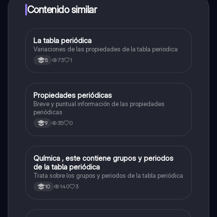
a determinadas funciones.
Contenido similar
La tabla periódica
Química
Variaciones de las propiedades de la tabla periodica
73
1
8
Propiedades periódicas
Química
Breve y puntual información de las propiedades
periódicas
35
0
9
Química , este contiene grupos y periodos
Química
de la tabla periódica
Trata sobre los grupos y periodos de la tabla periódica
140
3
10