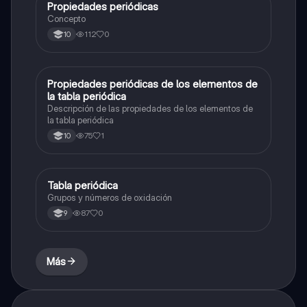
Propiedades periódicas
Química
Concepto
112
0
10
Propiedades periódicas de los elementos de
Química
la tabla periódica
Descripción de las propiedades de los elementos de
la tabla periódica
75
1
10
Tabla periódica
Química
Grupos y números de oxidación
87
0
9
Más