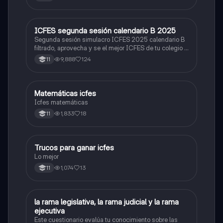
ICFES segunda sesión calendario B 2025
ICFES: Lectura Crítica
Segunda sesión simulacro ICFES 2025 calendario B
filtrado, aprovecha y se el mejor ICFES de tu colegio y
poder ingresar a universidad, y estudiar aquella
9,888
124
11
carrera con la que tanto sueñas.
Matemáticas icfes
ICFES: Matemáticas
Icfes matemáticas
1,833
18
11
Trucos para ganar icfes
Química
Lo mejor
1,074
13
11
L
la rama legislativa, la rama judicial y la rama
Sociales/Historia
ejecutiva
Este cuestionario evalúa tu conocimiento sobre las