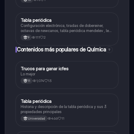
Tabla periódica
Química
Configuración electrónica, tiradas de dobereiner,
octavas de newcanos, tabla periódica mendelev , ley
periodica
111
2
9
Contenidos más populares de Química
9
Trucos para ganar icfes
Química
Lo mejor
1,074
13
11
Tabla periódica
Química
Historia y descripción de la tabla periódica y sus 3
propiedades principales
466
11
Universidad