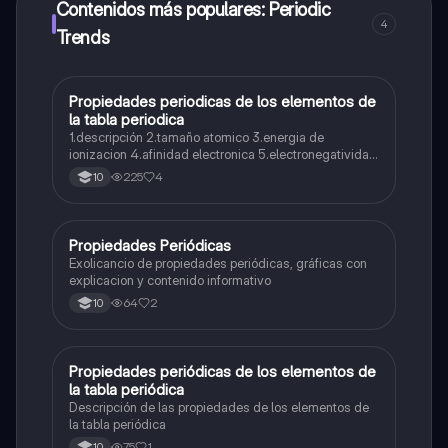
Contenidos más populares: Periodic
4
Trends
Propiedades periodicas de los elementos de
Química
la tabla periodica
1.descripción 2.tamaño atomico 3.energia de
ionizacion 4.afinidad electronica 5.electronegatividad
6.Generalidades de los elementos de la tabla
225
4
10
periodica
Propiedades Periódicas
Química
Exolicancio de propiedades periódicas, gráficas con
explicacion y contenido informativo
64
2
10
Propiedades periódicas de los elementos de
Química
la tabla periódica
Descripción de las propiedades de los elementos de
la tabla periódica
75
1
10