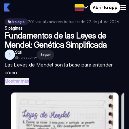
Abrir la app
201
visualizaciones
·
Actualizado
27 de jul. de 2026
·
Biologia
3 páginas
Fundamentos de las Leyes de
Mendel: Genética Simplificada
Sofi
S
Seguir
@
notesophyy
Las Leyes de Mendel son la base para entender
cómo...
Mostrar más