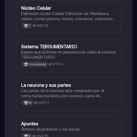
Núcleo Celular
Biologia
Definición núcleo Celular Definición de: Membrana
celular, núcleo plasma, núcleo, cromatina, cromosoma
Interfase Fases de la interfase
375
8
7
Sistema TERGUMENTARIO
Biologia
Espero que disfruten mi presentación sobre el sistema
TERGUMENTARIO
171
4
Universidad
La neurona y sus partes
Biologia
Las partes de la neurona esta compuesta por; el
soma,núcleo,nucléolo,cono axonico, vaina de
mielina,celula schwan,núcleo de schwann,nódulo de
149
1
10
Ranvier,terminal axonico Arborizacion terminal, botón
sinaptico,dentristas y sustancia de Nissi.
Apuntes
Biologia
Síntesis de proteínas y sus pasos
266
5
9