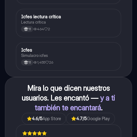
Icfes lectura crítica
Lengua Castellana
Lectura crítica
464
2
11
Icfes
ICFES: Sociales y Ciudadanas
Simulacro icfes
1,455
26
11
Mira lo que dicen nuestros
usuarios. Les encantó —
y a ti
también te encantará
.
4.6
/5
App Store
4.7
/5
Google Play