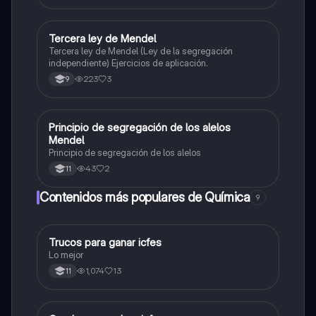
Tercera ley de Mendel
Biologia
Tercera ley de Mendel (Ley de la segregación
independiente) Ejercicios de aplicación.
223
3
9
Principio de segregación de los alelos
Biologia
Mendel
Principio de segregación de los alelos
43
2
11
Contenidos más populares de Química
9
Trucos para ganar icfes
Química
Lo mejor
1,074
13
11