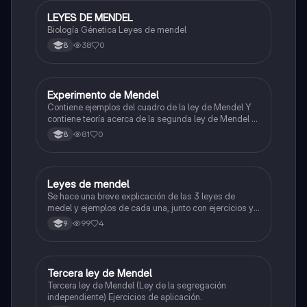
LEYES DE MENDEL
Biologia
Biología Génetica Leyes de mendel
38
0
8
Experimento de Mendel
Biologia
Contiene ejemplos del cuadro de la ley de Mendel Y
contiene teoría acerca de la segunda ley de Mendel y
la tercera ley de Mendel
81
0
8
Leyes de mendel
Biologia
Se hace una breve explicación de las 3 leyes de
medel y ejemplos de cada una, junto con ejercicios y
su respectivo procedimiento
99
4
9
Tercera ley de Mendel
Biologia
Tercera ley de Mendel (Ley de la segregación
independiente) Ejercicios de aplicación.