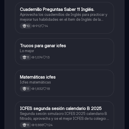
Cuadernillo Preguntaa Saber 11 Inglés.
ICFES: Inglés
Aprovecha los cuadernillos de Inglés para practicar y
mejorar tus habilidades en el ítem de Inglés de la
Prueba Saber 11. 🫡
912
14
10
Trucos para ganar icfes
Química
Lo mejor
1,074
13
11
Matemáticas icfes
ICFES: Matemáticas
Icfes matemáticas
1,832
18
11
ICFES segunda sesión calendario B 2025
ICFES: Lectura Crítica
Segunda sesión simulacro ICFES 2025 calendario B
filtrado, aprovecha y se el mejor ICFES de tu colegio y
poder ingresar a universidad, y estudiar aquella
9,888
124
11
carrera con la que tanto sueñas.