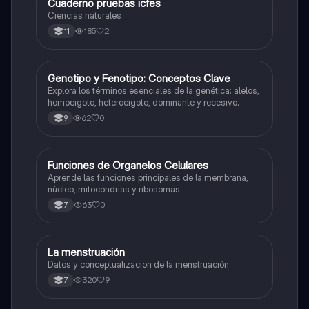
Cuaderno pruebas icfes
Biologia
Ciencias naturales
185
2
11
G
Genotipo y Fenotipo: Conceptos Clave
Biologia
Explora los términos esenciales de la genética: alelos,
homocigoto, heterocigoto, dominante y recesivo.
62
0
9
F
Funciones de Organelos Celulares
Biologia
Aprende las funciones principales de la membrana,
núcleo, mitocondrias y ribosomas.
63
0
7
La menstruación
Biologia
Datos y conceptualizacion de la menstruación
320
9
7