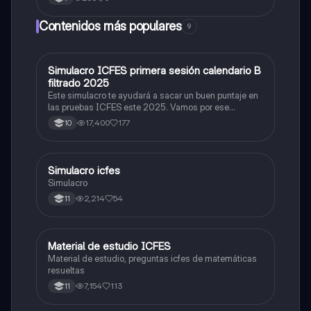
Contenidos más populares
9
Simulacro ICFES primera sesión calendario B
ICFES: Matemáticas
filtrado 2025
Este simulacro te ayudará a sacar un buen puntaje en
las pruebas ICFES este 2025. Vamos por ese
500/500. Y poder ser admitido en la universidad que
17,400
177
10
quieras, estudiar la carrera que quieres y no la que te
toque. Vamos con toda para sacar un buen puntaje.
Simulacro icfes
ICFES: Lectura Crítica
Simulacro
2,214
54
11
Material de estudio ICFES
ICFES: Matemáticas
Material de estudio, preguntas icfes de matemáticas
resueltas
7,154
113
11