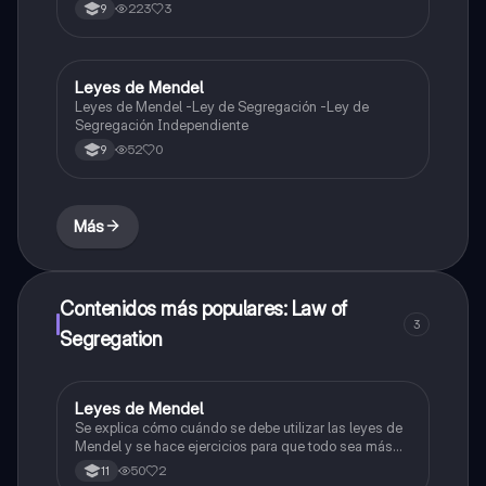
223
3
9
Leyes de Mendel
Biologia
Leyes de Mendel -Ley de Segregación -Ley de
Segregación Independiente
52
0
9
Más
Contenidos más populares: Law of
3
Segregation
Leyes de Mendel
Biologia
Se explica cómo cuándo se debe utilizar las leyes de
Mendel y se hace ejercicios para que todo sea más
claro
50
2
11