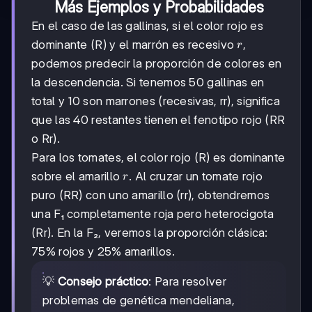
Más Ejemplos y Probabilidades
En el caso de las gallinas, si el color rojo es
r
dominante (R) y el marrón es recesivo
,
r
podemos predecir la proporción de colores en
la descendencia. Si tenemos 50 gallinas en
total y 10 son marrones (recesivas, rr), significa
que las 40 restantes tienen el fenotipo rojo (RR
o Rr).
Para los tomates, el color rojo (R) es dominante
r
sobre el amarillo
. Al cruzar un tomate rojo
r
puro (RR) con uno amarillo (rr), obtendremos
una F₁ completamente roja pero heterocigota
(Rr). En la F₂, veremos la proporción clásica:
75% rojos y 25% amarillos.
💡
Consejo práctico
: Para resolver
problemas de genética mendeliana,