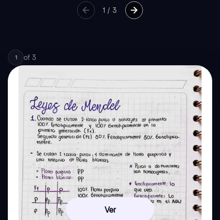
1
/
3
of
3
1
Ver