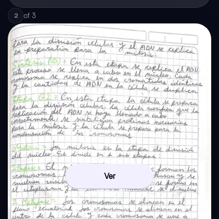
of
3
2
Ver