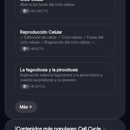
Abarca las fases del ciclo celular
428
10
9
Reproducción Celular
Biologia
✓ Definición de célula ✓ Ciclo celular ✓ Fases del
ciclo celular ✓ Regulación del ciclo celular ✓
Importancia del ciclo celular ✓ Tipos de reproducción
52
0
9
celular ✓ La mitosis y sus fases ✓ Vocabulario
técnico del tema
La fagocitosis y la pinocitosis
Biologia
Explicación sobre la fagocitosis y la pinoscitosis y
cuándo se producen y su proceso
137
2
9
Más
Contenidos más populares: Cell Cycle
2