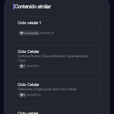
a determinadas funciones.
Contenido similar
Ciclo celular 1
Biologia
.
298
3
Universidad
Ciclo Celular
Biologia
Graficos Puntos Clave Definición Caracteristicas
Tipos
33
0
7
Ciclo Celular
Biologia
Definicion y Explicacion del Ciclo Celular
230
4
8
Ciclo celular
Biologia