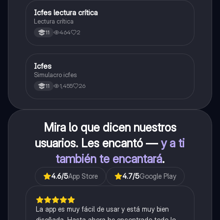
Icfes lectura crítica
Lengua Castellana
Lectura crítica
464
2
11
Icfes
ICFES: Sociales y Ciudadanas
Simulacro icfes
1,455
26
11
Mira lo que dicen nuestros
usuarios. Les encantó —
y a ti
también te encantará
.
4.6
/5
App Store
4.7
/5
Google Play
La app es muy fácil de usar y está muy bien
diseñada. Hasta ahora he encontrado todo lo