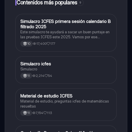
Contenidos más populares
9
Simulacro ICFES primera sesión calendario B
ICFES: Matemáticas
filtrado 2025
Este simulacro te ayudará a sacar un buen puntaje en
las pruebas ICFES este 2025. Vamos por ese
500/500. Y poder ser admitido en la universidad que
17,400
177
10
quieras, estudiar la carrera que quieres y no la que te
toque. Vamos con toda para sacar un buen puntaje.
Simulacro icfes
ICFES: Lectura Crítica
Simulacro
2,214
54
11
Material de estudio ICFES
ICFES: Matemáticas
Material de estudio, preguntas icfes de matemáticas
resueltas
7,154
113
11