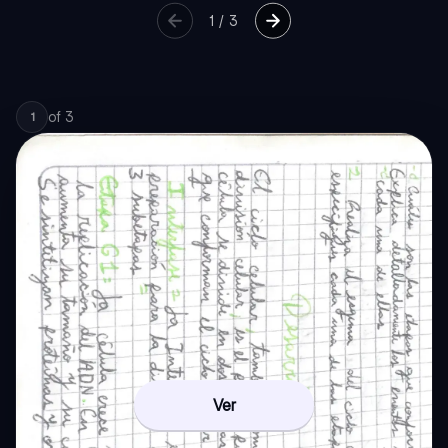
1
/
3
of
3
1
Ver