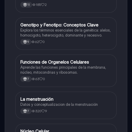
185
2
11
G
Genotipo y Fenotipo: Conceptos Clave
Biologia
Explora los términos esenciales de la genética: alelos,
homocigoto, heterocigoto, dominante y recesivo.
62
0
9
F
Funciones de Organelos Celulares
Biologia
Aprende las funciones principales de la membrana,
núcleo, mitocondrias y ribosomas.
63
0
7
La menstruación
Biologia
Datos y conceptualizacion de la menstruación
320
9
7
Núcleo Celular
Biologia