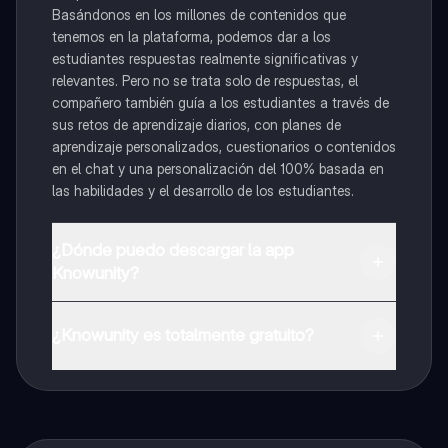
Basándonos en los millones de contenidos que
tenemos en la plataforma, podemos dar a los
estudiantes respuestas realmente significativas y
relevantes. Pero no se trata solo de respuestas, el
compañero también guía a los estudiantes a través de
sus retos de aprendizaje diarios, con planes de
aprendizaje personalizados, cuestionarios o contenidos
en el chat y una personalización del 100% basada en
las habilidades y el desarrollo de los estudiantes.
¿Dónde puedo descargar la app
Knowunity?
Puedes descargar la app en Google Play Store y Apple
App Store.
¿Knowunity es totalmente gratuito?
¡Sí lo es! Tienes acceso totalmente gratuito a todo el
contenido de la app, puedes chatear con otros
alumnos y recibir ayuda inmeditamente. Puedes ganar
dinero utilizando la aplicación, que te permitirá acceder