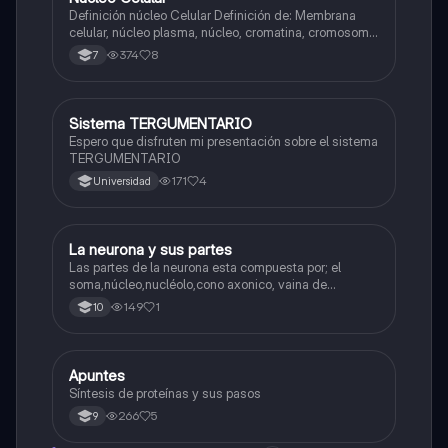
N
Definición núcleo Celular Definición de: Membrana
celular, núcleo plasma, núcleo, cromatina, cromosoma
Interfase Fases de la interfase
374
8
7
Sistema TERGUMENTARIO
Biologia
Espero que disfruten mi presentación sobre el sistema
TERGUMENTARIO
171
4
Universidad
La neurona y sus partes
Biologia
Las partes de la neurona esta compuesta por; el
soma,núcleo,nucléolo,cono axonico, vaina de
mielina,celula schwan,núcleo de schwann,nódulo de
149
1
10
Ranvier,terminal axonico Arborizacion terminal, botón
sinaptico,dentristas y sustancia de Nissi.
Apuntes
Biologia
Síntesis de proteínas y sus pasos
266
5
9