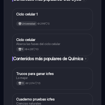
Ciclo celular 1
Biologia
.
298
3
Universidad
Ciclo celular
Biologia
Abarca las fases del ciclo celular
428
10
9
Contenidos más populares de Química
9
Trucos para ganar icfes
Química
Lo mejor
1,074
13
11
Cuaderno pruebas icfes
Biologia
Ciencias naturales