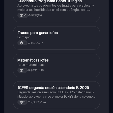
Cuadernillo Preguntaa Saber 11 Inglés.
ICFES: Inglés
Aprovecha los cuadernillos de Inglés para practicar y
mejorar tus habilidades en el ítem de Inglés de la
Prueba Saber 11. 🫡
912
14
10
Trucos para ganar icfes
Química
Lo mejor
1,074
13
11
Matemáticas icfes
ICFES: Matemáticas
Icfes matemáticas
1,832
18
11
ICFES segunda sesión calendario B 2025
ICFES: Lectura Crítica
Segunda sesión simulacro ICFES 2025 calendario B
filtrado, aprovecha y se el mejor ICFES de tu colegio y
poder ingresar a universidad, y estudiar aquella
9,888
124
11
carrera con la que tanto sueñas.