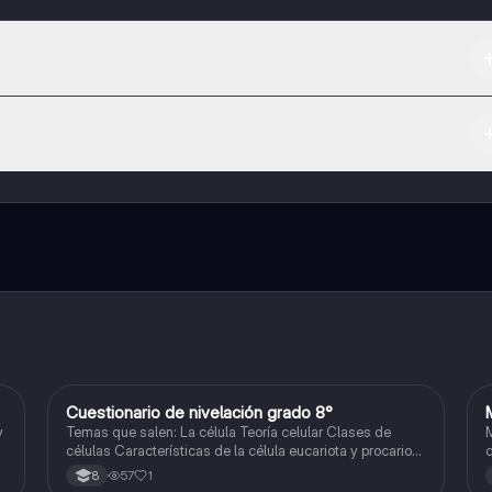
 App Store.
l contenido de la app, puedes chatear con otros alumnos y recibir ayuda
cación, que te permitirá acceder a determinadas funciones.
Cuestionario de nivelación grado 8°
Biologia
y
Temas que salen: La célula Teoría celular Clases de
M
células Características de la célula eucariota y procariota
c
Organelos celulares Algunas funciones de los organelos
57
1
8
celulares *Imágenes sacadas de Google*