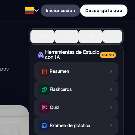
Iniciar sesión
Descarga la app
0
Herramientas de Estudio
NUEVO
con IA
ipos
Resumen
Flashcards
Quiz
Examen de práctica