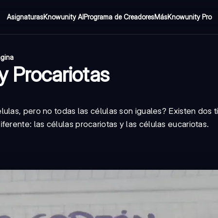
Asignaturas
Knowunity AI
Programa de Creadores
Más
Knowunity Pro
ágina
y Procariotas
ulas, pero no todas las células son iguales? Existen dos t
iferente: las
células procariotas
y las
células eucariotas
.