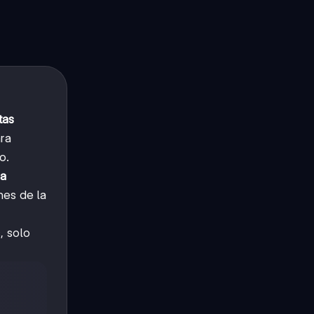
tas
ara
o.
a
nes de la
, solo