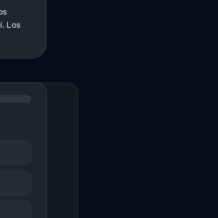
os
i. Los