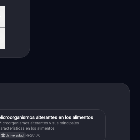
Microorganismos alterantes en los alimentos
Biologia
icroorganismos alterantes y sus principales
aracterísticas en los alimentos
28
0
Universidad