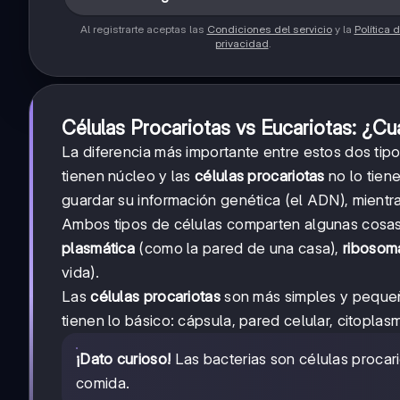
Al registrarte aceptas las
Condiciones del servicio
y la
Política 
privacidad
.
Células Procariotas vs Eucariotas: ¿Cuá
La diferencia más importante entre estos dos tipo
tienen núcleo y las
células procariotas
no lo tiene
guardar su información genética (el ADN), mientr
Ambos tipos de células comparten algunas cosas 
plasmática
(como la pared de una casa),
ribosom
vida).
Las
células procariotas
son más simples y pequeñ
tienen lo básico: cápsula, pared celular, citopla
¡Dato curioso!
Las bacterias son células procari
comida.