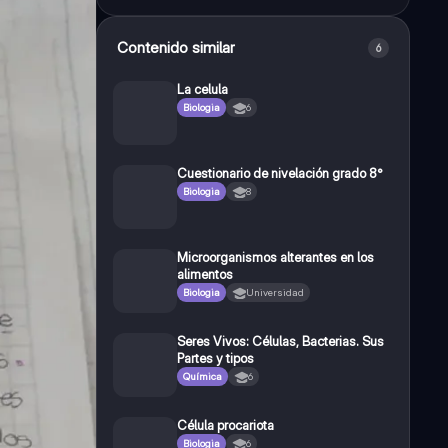
Contenido similar
6
La celula
Biologia
6
Cuestionario de nivelación grado 8°
Biologia
8
Microorganismos alterantes en los
alimentos
Biologia
Universidad
Seres Vivos: Células, Bacterias. Sus
Partes y tipos
Química
6
Célula procariota
Biologia
6