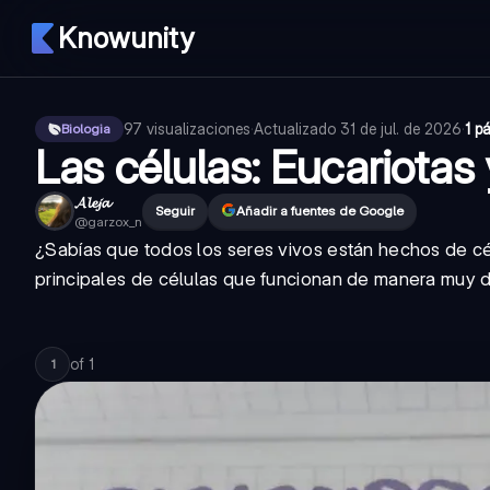
Knowunity
97
visualizaciones
·
Actualizado
31 de jul. de 2026
·
1 p
Biologia
Las células: Eucariotas 
𝓐𝓵𝓮𝓳𝓪
Seguir
Añadir a fuentes de Google
@
garzox_n
¿Sabías que todos los seres vivos están hechos de cél
principales de células que funcionan de manera muy d
of
1
1