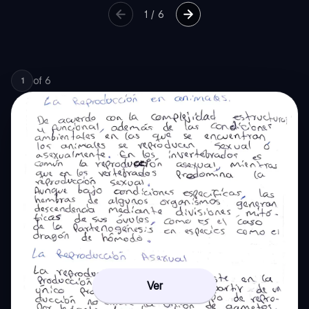
1
/
6
of
6
1
Ver