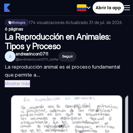
Abrir la app
174
visualizaciones
·
Actualizado
31 de jul. de 2026
·
Biologia
6 páginas
La Reproducción en Animales:
Tipos y Proceso
andrearincon0711
A
Seguir
@
andrearincon0711_cb9w
La reproducción animal es el proceso fundamental
que permite a...
Mostrar más