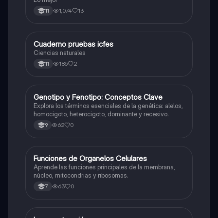
1,074
13
11
Cuaderno pruebas icfes
Biologia
Ciencias naturales
185
2
11
G
Genotipo y Fenotipo: Conceptos Clave
Biologia
Explora los términos esenciales de la genética: alelos,
homocigoto, heterocigoto, dominante y recesivo.
62
0
9
F
Funciones de Organelos Celulares
Biologia
Aprende las funciones principales de la membrana,
núcleo, mitocondrias y ribosomas.
63
0
7