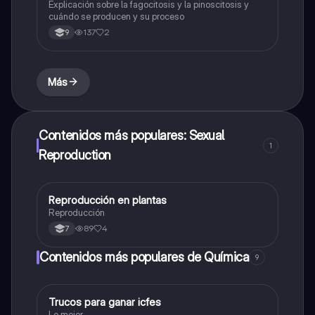
Explicación sobre la fagocitosis y la pinoscitosis y
cuándo se producen y su proceso
137
2
9
Más
Contenidos más populares: Sexual
1
Reproduction
Reproducción en plantas
Biologia
Reproducción
89
4
7
Contenidos más populares de Química
9
Trucos para ganar icfes
Química
Lo mejor