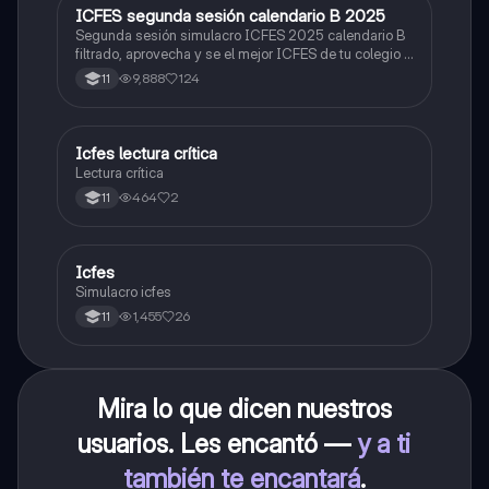
ICFES segunda sesión calendario B 2025
ICFES: Lectura Crítica
Segunda sesión simulacro ICFES 2025 calendario B
filtrado, aprovecha y se el mejor ICFES de tu colegio y
poder ingresar a universidad, y estudiar aquella
9,888
124
11
carrera con la que tanto sueñas.
Icfes lectura crítica
Lengua Castellana
Lectura crítica
464
2
11
Icfes
ICFES: Sociales y Ciudadanas
Simulacro icfes
1,455
26
11
Mira lo que dicen nuestros
usuarios. Les encantó —
y a ti
también te encantará
.