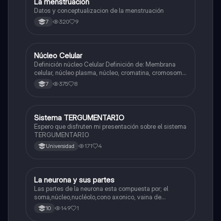
La menstruación
Biologia
Datos y conceptualizacion de la menstruación
320
9
7
Núcleo Celular
Biologia
Definición núcleo Celular Definición de: Membrana
celular, núcleo plasma, núcleo, cromatina, cromosoma
Interfase Fases de la interfase
375
8
7
Sistema TERGUMENTARIO
Biologia
Espero que disfruten mi presentación sobre el sistema
TERGUMENTARIO
171
4
Universidad
La neurona y sus partes
Biologia
Las partes de la neurona esta compuesta por; el
soma,núcleo,nucléolo,cono axonico, vaina de
mielina,celula schwan,núcleo de schwann,nódulo de
149
1
10
Ranvier,terminal axonico Arborizacion terminal, botón