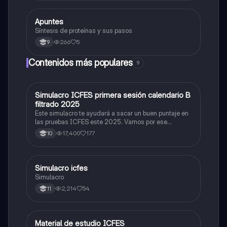
sinaptico,dentristas y sustancia de Nissi.
Apuntes
Biologia
Síntesis de proteínas y sus pasos
266
5
9
Contenidos más populares
9
Simulacro ICFES primera sesión calendario B
ICFES: Matemáticas
filtrado 2025
Este simulacro te ayudará a sacar un buen puntaje en
las pruebas ICFES este 2025. Vamos por ese
500/500. Y poder ser admitido en la universidad que
17,400
177
10
quieras, estudiar la carrera que quieres y no la que te
toque. Vamos con toda para sacar un buen puntaje.
Simulacro icfes
ICFES: Lectura Crítica
Simulacro
2,214
54
11
Material de estudio ICFES
ICFES: Matemáticas