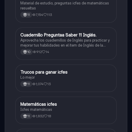
Material de estudio, preguntas icfes de matemáticas
resueltas
7,154
113
11
Cuadernillo Preguntaa Saber 11 Inglés.
ICFES: Inglés
Aprovecha los cuadernillos de Inglés para practicar y
mejorar tus habilidades en el ítem de Inglés de la
Prueba Saber 11. 🫡
912
14
10
Trucos para ganar icfes
Química
Lo mejor
1,074
13
11
Matemáticas icfes
ICFES: Matemáticas
Icfes matemáticas
1,832
18
11