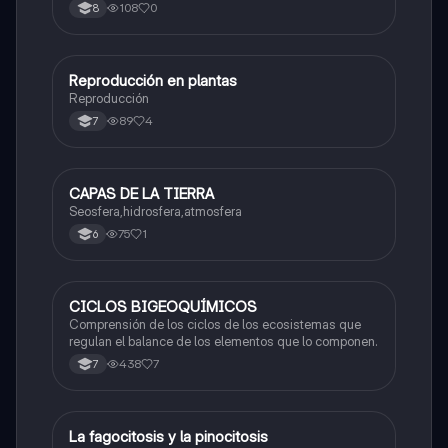
sexual en animales.
108
0
8
Reproducción en plantas
Biologia
Reproducción
89
4
7
CAPAS DE LA TIERRA
Biologia
Seosfera,hidrosfera,atmosfera
75
1
6
CICLOS BIGEOQUÍMICOS
Biologia
Comprensión de los ciclos de los ecosistemas que
regulan el balance de los elementos que lo componen.
438
7
7
La fagocitosis y la pinocitosis
Biologia