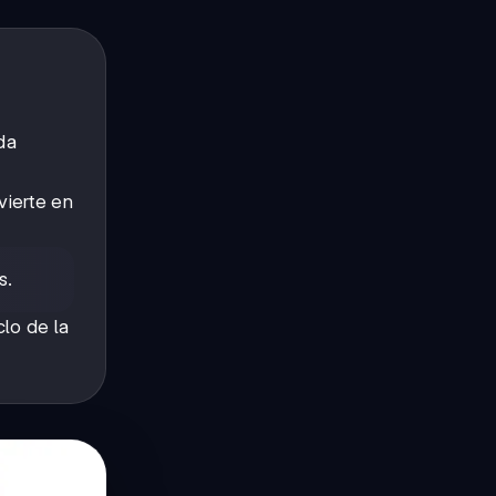
da
ierte en
s.
lo de la