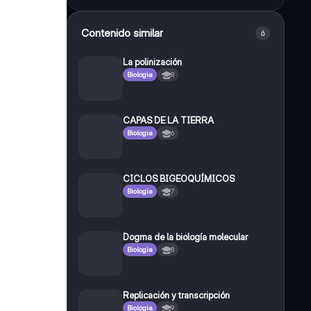
Contenido similar
6
La polinización
Biologia
8
CAPAS DE LA TIERRA
Biologia
6
CICLOS BIGEOQUÍMICOS
Biologia
7
Dogma de la biología molecular
Biologia
8
Replicación y transcripción
Biologia
9