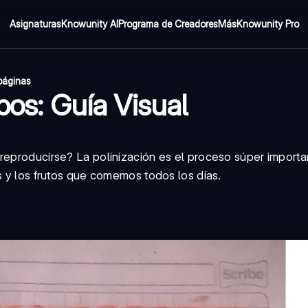
Asignaturas
Knowunity AI
Programa de Creadores
Más
Knowunity Pro
páginas
pos: Guía Visual
 reproducirse? La polinización es el proceso súper import
s y los frutos que comemos todos los días.