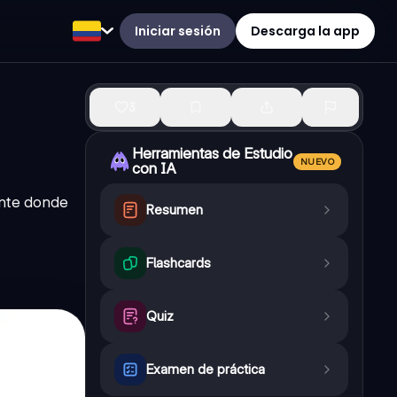
Iniciar sesión
Descarga la app
3
Herramientas de Estudio
NUEVO
con IA
ante donde
Resumen
Flashcards
Quiz
Examen de práctica