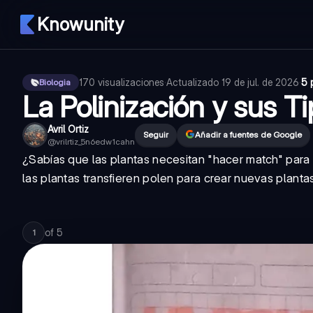
Knowunity
170
visualizaciones
·
Actualizado
19 de jul. de 2026
·
5 
Biologia
La Polinización y sus Ti
Avril Ortiz
Seguir
Añadir a fuentes de Google
@
vrilrtiz_5n6edw1cahn
¿Sabías que las plantas necesitan "hacer match" para
las plantas transfieren polen para crear nuevas planta
of
5
1