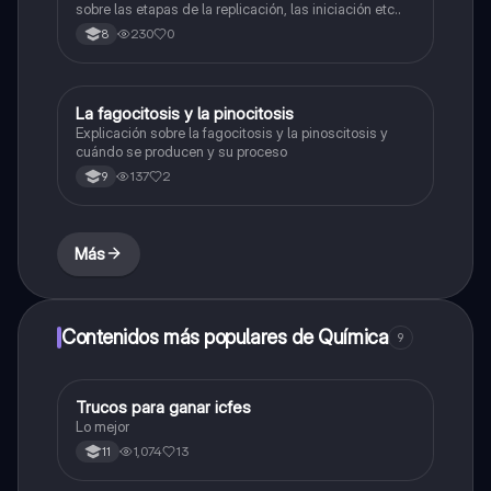
sobre las etapas de la replicación, las iniciación etc..
230
0
8
La fagocitosis y la pinocitosis
Biologia
Explicación sobre la fagocitosis y la pinoscitosis y
cuándo se producen y su proceso
137
2
9
Más
Contenidos más populares de Química
9
Trucos para ganar icfes
Química
Lo mejor
1,074
13
11