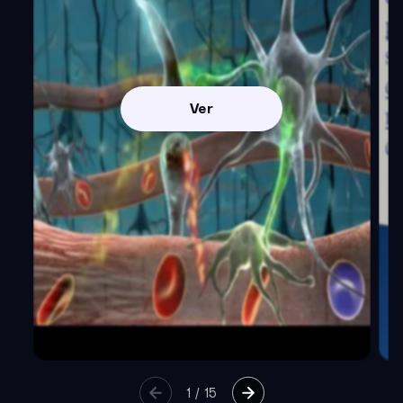
Ver
1
/
15