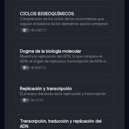
CICLOS BIGEOQUÍMICOS
Biologia
Comprensión de los ciclos de los ecosistemas que
regulan el balance de los elementos que lo componen.
438
7
7
Dogma de la biología molecular
Biologia
Muestra la replicación del ADN, lo que compone el
ADN, el origen de replicacio, transcripción de ADN al
ARN y traducción de ARN a proteína.
383
2
8
Replicación y transcripción
Biologia
El proceso detallado de la replicación y transcripción
41
0
9
Transcripción, traducción y replicación del
Biologia
ADN