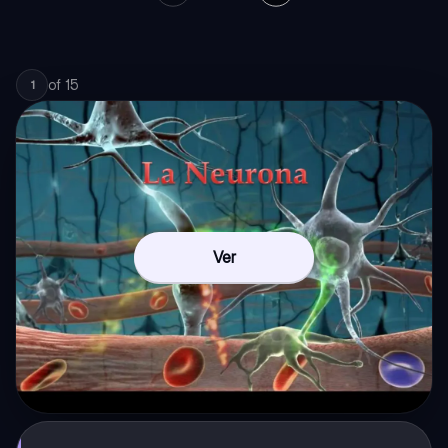
of
15
1
Ver