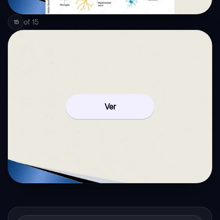
of
15
15
Ver