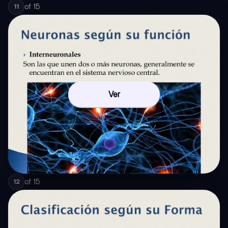
of
15
11
Ver
of
15
12