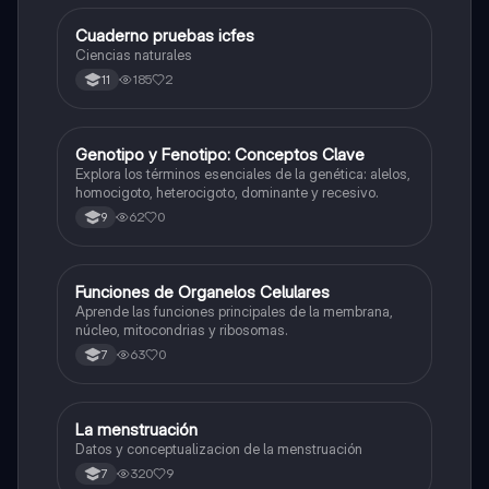
Cuaderno pruebas icfes
Biologia
Ciencias naturales
185
2
11
G
Genotipo y Fenotipo: Conceptos Clave
Biologia
Explora los términos esenciales de la genética: alelos,
homocigoto, heterocigoto, dominante y recesivo.
62
0
9
F
Funciones de Organelos Celulares
Biologia
Aprende las funciones principales de la membrana,
núcleo, mitocondrias y ribosomas.
63
0
7
La menstruación
Biologia
Datos y conceptualizacion de la menstruación
320
9
7