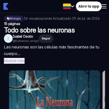
Abrir la app
36
visualizaciones
·
Actualizado
29 de jul. de 2026
·
Biologia
15 páginas
Todo sobre las neuronas
Isabel Osorio
I
Seguir
@
isabeloso_zh0g2
Las neuronas son las células más fascinantes de tu
cuerpo...
Mostrar más