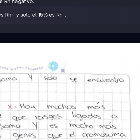
s Rh negativo.
s Rh+ y solo el 15% es Rh-.