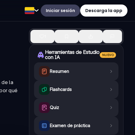
Iniciar sesión
Descarga la app
1
Herramientas de Estudio
NUEVO
con IA
Resumen
 de la
Flashcards
 por qué
Quiz
Examen de práctica