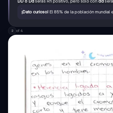
DD o Dd
serás Rh positivo, pero solo con
dd
será
¡Dato curioso!
El 85% de la población mundial e
of
4
2