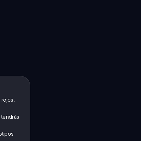
 rojos.
tendrás
otipos