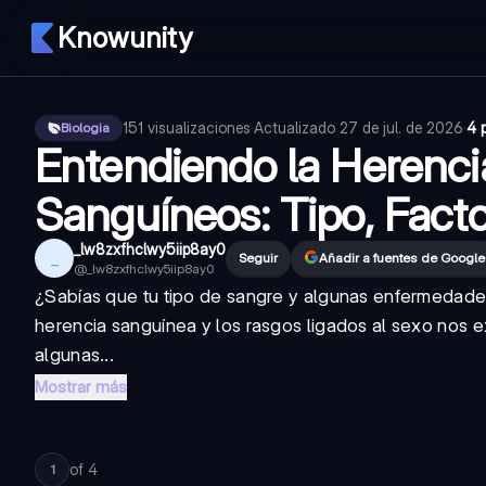
Knowunity
151
visualizaciones
·
Actualizado
27 de jul. de 2026
·
4 
Biologia
Entendiendo la Herenci
Sanguíneos: Tipo, Fact
_lw8zxfhclwy5iip8ay0
_
Seguir
Añadir a fuentes de Google
@
_lw8zxfhclwy5iip8ay0
¿Sabías que tu tipo de sangre y algunas enfermedade
herencia sanguínea y los rasgos ligados al sexo nos e
algunas...
Mostrar más
of
4
1