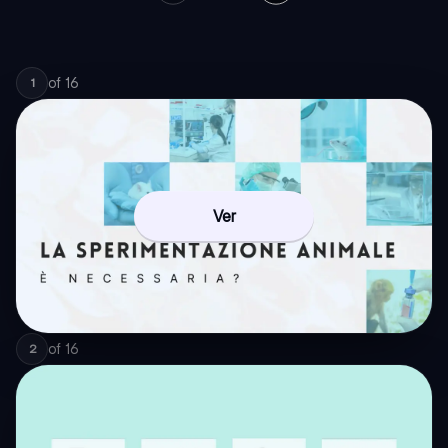
of
16
1
Ver
of
16
2