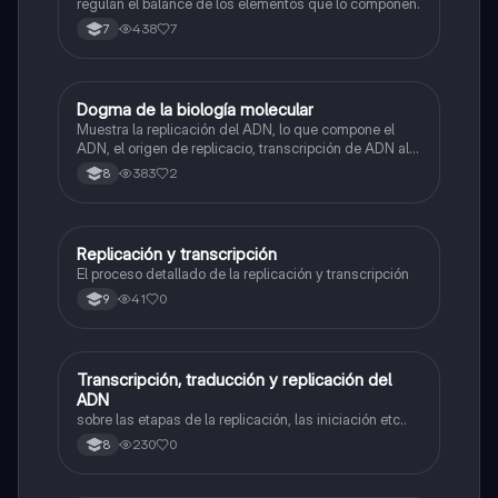
regulan el balance de los elementos que lo componen.
438
7
7
Dogma de la biología molecular
Biologia
Muestra la replicación del ADN, lo que compone el
ADN, el origen de replicacio, transcripción de ADN al
ARN y traducción de ARN a proteína.
383
2
8
Replicación y transcripción
Biologia
El proceso detallado de la replicación y transcripción
41
0
9
Transcripción, traducción y replicación del
Biologia
ADN
sobre las etapas de la replicación, las iniciación etc..
230
0
8