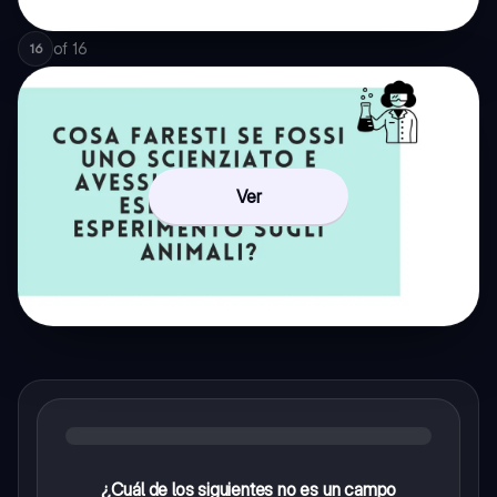
of
16
16
Ver
¿Cuál de los siguientes no es un campo