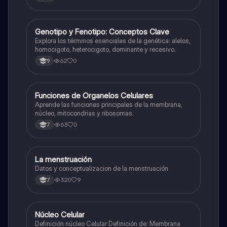
G
Genotipo y Fenotipo: Conceptos Clave
Biologia
Explora los términos esenciales de la genética: alelos,
homocigoto, heterocigoto, dominante y recesivo.
62
0
9
F
Funciones de Organelos Celulares
Biologia
Aprende las funciones principales de la membrana,
núcleo, mitocondrias y ribosomas.
63
0
7
La menstruación
Biologia
Datos y conceptualizacion de la menstruación
320
9
7
Núcleo Celular
Biologia
Definición núcleo Celular Definición de: Membrana