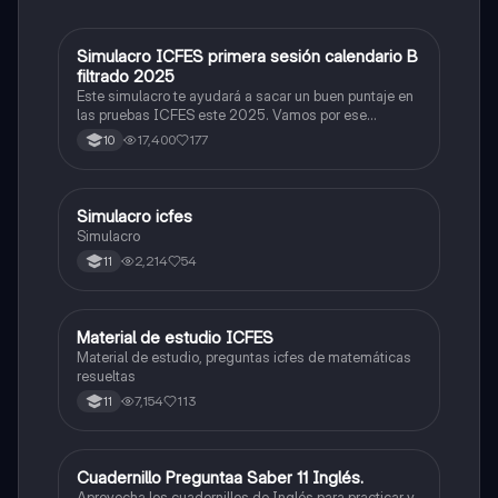
Simulacro ICFES primera sesión calendario B
ICFES: Matemáticas
filtrado 2025
Este simulacro te ayudará a sacar un buen puntaje en
las pruebas ICFES este 2025. Vamos por ese
500/500. Y poder ser admitido en la universidad que
17,400
177
10
quieras, estudiar la carrera que quieres y no la que te
toque. Vamos con toda para sacar un buen puntaje.
Simulacro icfes
ICFES: Lectura Crítica
Simulacro
2,214
54
11
Material de estudio ICFES
ICFES: Matemáticas
Material de estudio, preguntas icfes de matemáticas
resueltas
7,154
113
11
Cuadernillo Preguntaa Saber 11 Inglés.
ICFES: Inglés
Aprovecha los cuadernillos de Inglés para practicar y