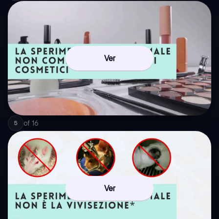
Ver
of
16
5
Ver