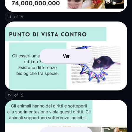
of
16
11
Ver
of
16
12