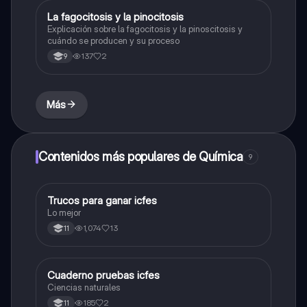
La fagocitosis y la pinocitosis
Biologia
Explicación sobre la fagocitosis y la pinoscitosis y
cuándo se producen y su proceso
137
2
9
Más
Contenidos más populares de Química
9
Trucos para ganar icfes
Química
Lo mejor
1,074
13
11
Cuaderno pruebas icfes
Biologia
Ciencias naturales
185
2
11