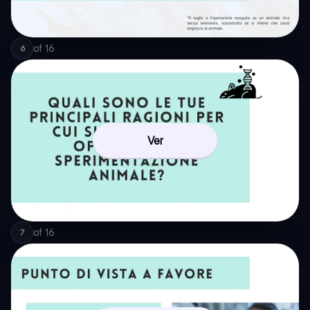
of
16
6
Ver
of
16
7