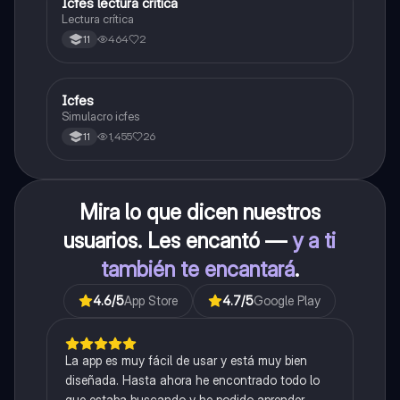
Icfes lectura crítica
Lengua Castellana
Lectura crítica
464
2
11
Icfes
ICFES: Sociales y Ciudadanas
Simulacro icfes
1,455
26
11
Mira lo que dicen nuestros
usuarios. Les encantó —
y a ti
también te encantará
.
4.6
/5
App Store
4.7
/5
Google Play
La app es muy fácil de usar y está muy bien
diseñada. Hasta ahora he encontrado todo lo
que estaba buscando y he podido aprender