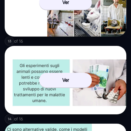
Ver
of
16
13
Ver
of
16
14