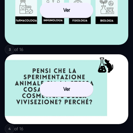
Ver
of
16
3
Ver
of
16
4