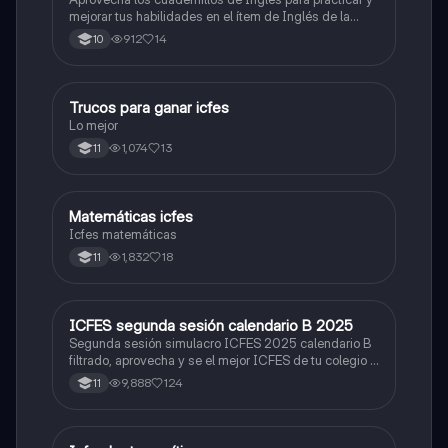
mejorar tus habilidades en el ítem de Inglés de la
Prueba Saber 11. 🫡
912
14
10
Trucos para ganar icfes
Química
Lo mejor
1,074
13
11
Matemáticas icfes
ICFES: Matemáticas
Icfes matemáticas
1,832
18
11
ICFES segunda sesión calendario B 2025
ICFES: Lectura Crítica
Segunda sesión simulacro ICFES 2025 calendario B
filtrado, aprovecha y se el mejor ICFES de tu colegio y
poder ingresar a universidad, y estudiar aquella
9,888
124
11
carrera con la que tanto sueñas.