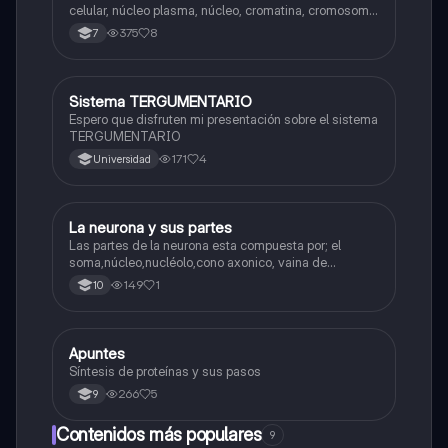
celular, núcleo plasma, núcleo, cromatina, cromosoma
Interfase Fases de la interfase
375
8
7
Sistema TERGUMENTARIO
Biologia
Espero que disfruten mi presentación sobre el sistema
TERGUMENTARIO
171
4
Universidad
La neurona y sus partes
Biologia
Las partes de la neurona esta compuesta por; el
soma,núcleo,nucléolo,cono axonico, vaina de
mielina,celula schwan,núcleo de schwann,nódulo de
149
1
10
Ranvier,terminal axonico Arborizacion terminal, botón
sinaptico,dentristas y sustancia de Nissi.
Apuntes
Biologia
Síntesis de proteínas y sus pasos
266
5
9
Contenidos más populares
9